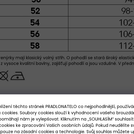
ýrky mají klasický volný střih. O pohodlí se stará široký elastic
vysoce kvalitní bavlny, zajišťují pohodlí a jsou vzdušné. V předn
hlížení těchto stránek PRADLONATELO co nejpohodlnější, použív
NOVINKA
 cookies. Soubory cookies slouží k vyhodnocení vašeho brouzdá
pomáhají nám je vylepšovat. Kliknutím na „SOUHLASÍM“ souhlasít
ookies ke zpracování Vašich osobních údajů. Pokud neudělíte sv
ouze na zásadní cookies a technologie. Svůj souhlas můžete up