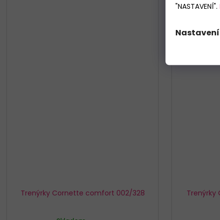
"NASTAVENÍ".
Nastavení
Trenýrky Cornette comfort 002/328
Trenýrky 