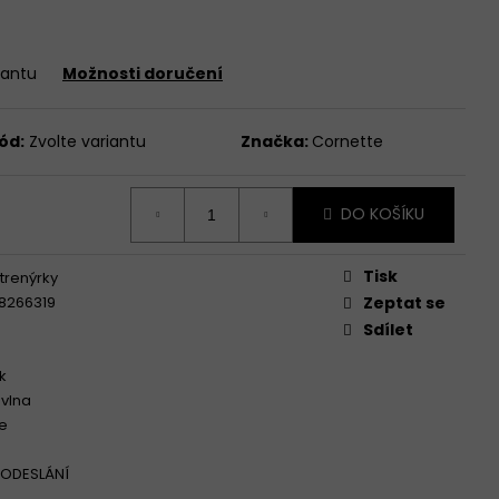
iantu
Možnosti doručení
TTE CLASSIC 001/197
ód:
Zvolte variantu
Značka:
Cornette
DO KOŠÍKU
Tisk
trenýrky
8266319
Zeptat se
Sdílet
k
vlna
e
 ODESLÁNÍ