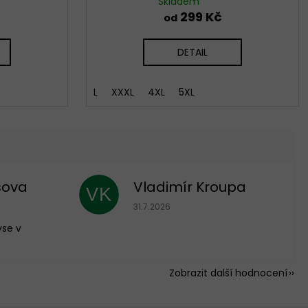
Skladem
299 Kč
od
DETAIL
L
XXXL
4XL
5XL
sova
Vladimír Kroupa
VK
 je 5 z 5 hvězdiček.
Hodnocení obchodu je 5 z 5 hvězdič
31.7.2026
vse v
Zobrazit další hodnocení