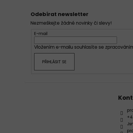
Z
á
Odebírat newsletter
p
Nezmeškejte žádné novinky či slevy!
a
t
E-mail
í
Vložením e-mailu souhlasíte se
zpracováním
PŘIHLÁSIT SE
Kont
pr
+4
Js
pr