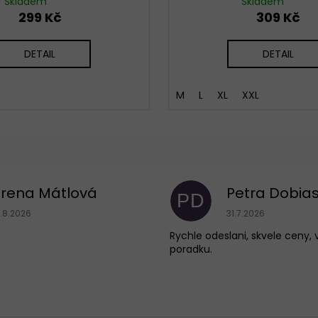
Skladem
Skladem
299 Kč
309 Kč
DETAIL
DETAIL
M
L
XL
XXL
Irena Mátlová
Petra Dobia
PD
Hodnocení obchodu je 5 z 5 hvězdiček.
Hodnocení obchodu
1.8.2026
31.7.2026
Rychle odeslani, skvele ceny, 
poradku.