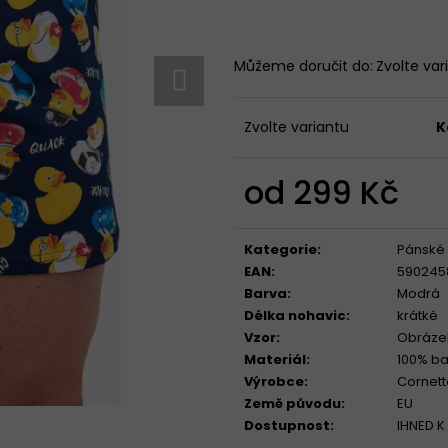
Můžeme doručit do:
Zvolte var
KALHOTKY BAVLNĚNÉ 3679 LOVELYGIRL
TRENÝRKY CORNE
179 Kč
319 Kč
Zvolte variantu
K
od
299 Kč
Měrná
cena:
Kategorie
:
Pánské 
EAN
:
590245
Barva
:
Modrá
Délka nohavic
:
krátké
Vzor
:
Obráze
Materiál
:
100% ba
Výrobce
:
Cornett
Země původu
:
EU
Dostupnost
:
IHNED K