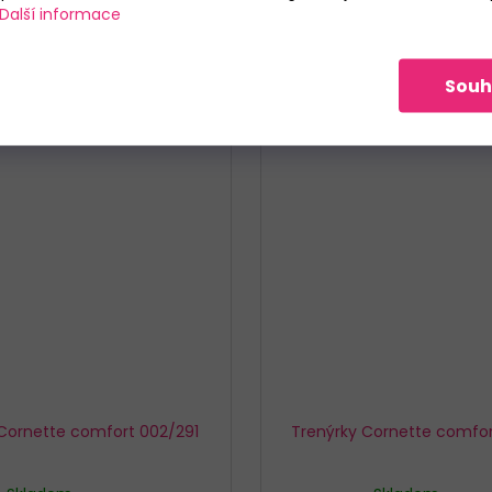
Další informace
Souh
Cornette comfort 002/291
Trenýrky Cornette comfo