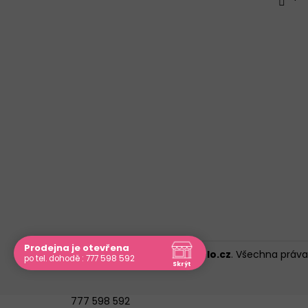
Prodejna je otevřena
Copyright 2026
Pradlonatelo.cz
. Všechna práv
po tel. dohodě : 777 598 592
Skrýt
Navštivte nás osobně
Nechci již zobrazovat
|
Kontakt
777 598 592