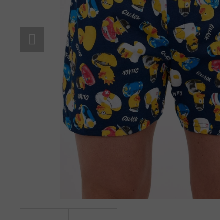
BAVLNĚNÉ KALHOTKY LOVELYGIRL 1656
145 Kč