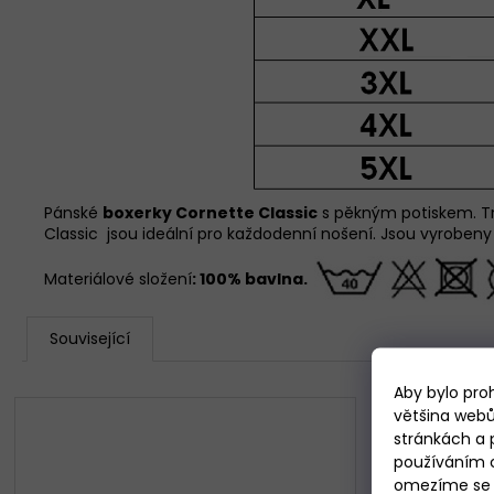
Pánské
boxerky Cornette Classic
s pěkným potiskem. Tren
Classic
jsou ideální pro každodenní nošení. Jsou vyrobeny z 
Materiálové složení
: 100% bavlna.
Související
Aby bylo pro
většina webů
stránkách a 
používáním c
omezíme se p