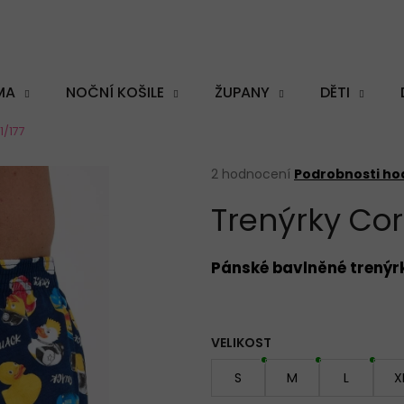
MA
NOČNÍ KOŠILE
ŽUPANY
DĚTI
1/177
Co potřebujete najít?
Průměrné
2 hodnocení
Podrobnosti ho
hodnocení
Trenýrky Cor
produktu
je
5,0
HLEDAT
z
Pánské bavlněné trenýr
5
hvězdiček.
Doporučujeme
VELIKOST
S
M
L
X