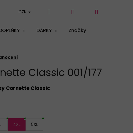
Hledat
Přihlášení
Nákupní
CZK
DOPLŇKY
DÁRKY
Značky
košík
dnocení
nette Classic 001/177
ky Cornette Classic
L
4XL
5XL