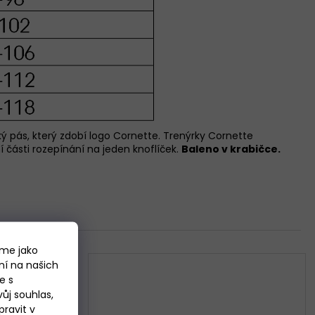
ký pás, který zdobí logo Cornette.
Trenýrky Cornette
í části rozepínání na jeden knoflíček.
Baleno v krabičce.
áme jako
ní na našich
e s
ůj souhlas,
ravit v