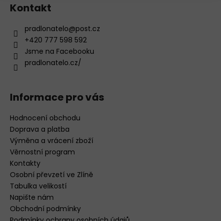
s
Kontakt
u
pradlonatelo
@
post.cz
+420 777 598 592
Jsme na Facebooku
pradlonatelo.cz/
Informace pro vás
Hodnocení obchodu
Doprava a platba
Výměna a vrácení zboží
Věrnostní program
Kontakty
Osobní převzetí ve Zlíně
Tabulka velikostí
Napište nám
Obchodní podmínky
Podmínky ochrany osobních údajů