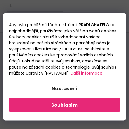
L
DÁMSKÁ
TANGA
SIELEI
1
položek celkem
1343
O
Aby bylo prohlížení těchto stránek PRADLONATELO co
NEW
v
nejpohodlnější, používáme jako většina webů cookies.
Z
185
l
Soubory cookies slouží k vyhodnocení vašeho
Kč
á
á
brouzdání na našich stránkách a pomáhají nám je
Odebírat newsletter
d
vylepšovat. Kliknutím na „SOUHLASÍM“ souhlasíte s
p
a
používáním cookies ke zpracování Vašich osobních
Nezmeškejte žádné novinky či slevy!
a
c
údajů. Pokud neudělíte svůj souhlas, omezíme se
t
E-mail
pouze na zásadní cookies a technologie. Svůj souhlas
í
í
můžete upravit v "NASTAVENÍ".
Další informace
p
Vložením e-mailu souhlasíte se
zpracováním
r
osobních údajů
.
v
Nastavení
k
PŘIHLÁSIT SE
y
Souhlasím
v
ý
p
i