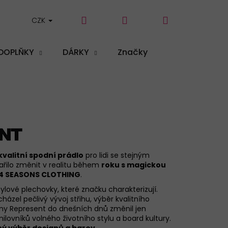
Hledat
Přihlášení
Nákupní
CZK
DOPLŇKY
DÁRKY
Značky
košík
kvalitní spodní prádlo
pro lidi se stejným
řilo změnit v realitu během
roku s magickou
 4 SEASONS CLOTHING
.
ylové plechovky, které značku charakterizují.
ázel pečlivý vývoj střihu, výběr kvalitního
irmy Represent do dnešních dnů změnil jen
ovníků volného životního stylu a board kultury.
ý výběr designů a barev
.