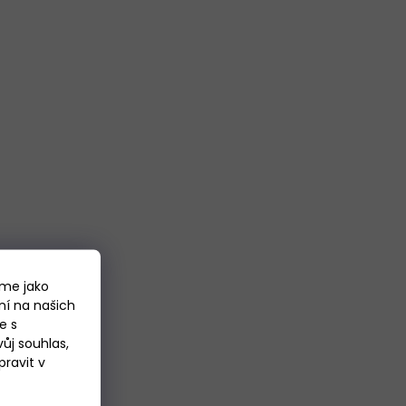
áme jako
ní na našich
e s
ůj souhlas,
ravit v