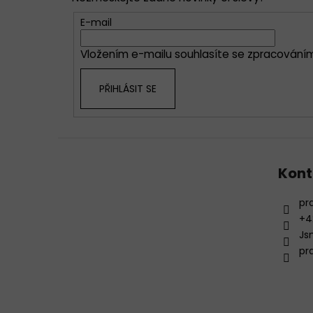
a
t
E-mail
í
Vložením e-mailu souhlasíte se
zpracováním
PŘIHLÁSIT SE
Kont
pr
+4
Js
pr