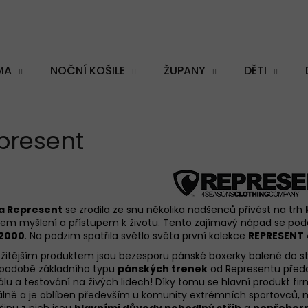
MA
NOČNÍ KOŠILE
ŽUPANY
DĚTI
Co potřebujete najít?
present
HLEDAT
a Represent
se zrodila ze snu několika nadšenců přivést na trh
em myšlení a přístupem k životu. Tento zajímavý nápad se poda
í 2000
. Na podzim spatřila světlo světa první kolekce
REPRESENT
Doporučujeme
ežitějším produktem jsou bezesporu
pánské boxerky
balené do st
í podobě základního typu
pánských trenek
od Representu předch
lu a testování na živých lidech! Díky tomu se hlavní produkt f
lně a je oblíben především u komunity extrémních sportovců, mil
šinu z nich jsou
hlavními důvody pohodlný střih
a
nepřebern