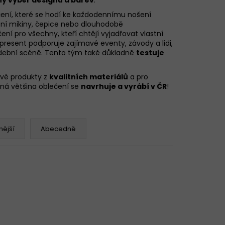
čení, které se hodí ke každodennímu nošení
tní mikiny
,
čepice
nebo dlouhodobě
í pro všechny, kteří chtějí vyjadřovat vlastní
EX SIMPLE BÉŽOVÉ
epresent podporuje zajímavé eventy, závody a lidi,
udební scéně. Tento tým také důkladně
testuje
své produkty z
kvalitních materiálů
a pro
žná většina oblečení se
navrhuje a vyrábí v ČR
!
ější
Abecedně