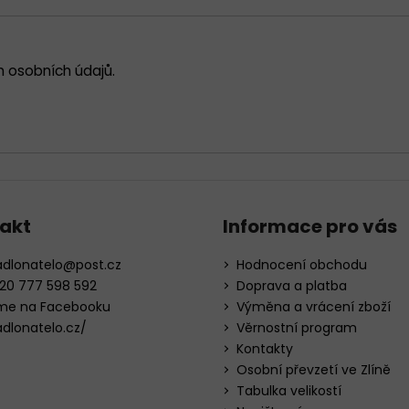
i
s
u
 osobních údajů
.
akt
Informace pro vás
adlonatelo
@
post.cz
Hodnocení obchodu
20 777 598 592
Doprava a platba
me na Facebooku
Výměna a vrácení zboží
adlonatelo.cz/
Věrnostní program
Kontakty
Osobní převzetí ve Zlíně
Tabulka velikostí