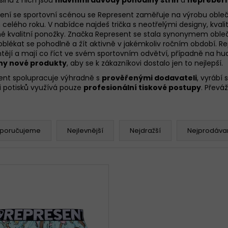
jení se sportovní scénou se Represent zaměřuje na výrobu oble
celého roku. V nabídce najdeš
trička
s neotřelými designy,
kvali
né
kvalitní ponožky
. Značka Represent se stala synonymem oblečen
KALHOTKY BAVLNĚNÉ 3679 LOVELYGIRL
KALHOTKY JULIM
oblékat se pohodlně a žít aktivně v jakémkoliv ročním období. R
chtějí a mají co říct ve svém sportovním odvětví, případně na h
179 Kč
199 Kč
ny nové produkty
, aby se k zákazníkovi dostalo jen to nejlepší.
ent spolupracuje výhradně s
prověřenými dodavateli
, vyrábí 
i potisků využívá pouze
profesionální tiskové postupy
. Převá
poručujeme
Nejlevnější
Nejdražší
Nejprodávan