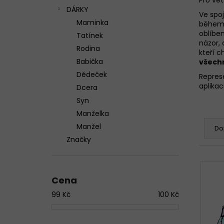
n
DÁRKY
Ve spo
e
Maminka
během 
l
oblíbe
Tatínek
BAVLNĚNÉ KALHOTKY LOVELYGIRL 1656
názor, 
Rodina
kteří 
145 Kč
Babička
všech
Dědeček
Repres
aplikac
Dcera
Syn
Ř
Manželka
a
Manžel
Do
z
Značky
e
V
n
ý
í
Cena
p
p
99
Kč
100
Kč
i
r
s
o