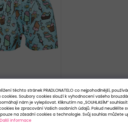
enýrky Represent Mike Kids
Paradise
hlížení těchto stránek PRADLONATELO co nejpohodlnější, použív
 cookies. Soubory cookies slouží k vyhodnocení vašeho brouzdá
Skladem
pomáhají nám je vylepšovat. Kliknutím na „SOUHLASÍM“ souhlasít
99 Kč
ookies ke zpracování Vašich osobních údajů. Pokud neudělíte sv
ouze na zásadní cookies a technologie. Svůj souhlas můžete up
DETAIL
Další informace