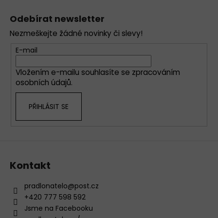
Z
á
Odebírat newsletter
p
Nezmeškejte žádné novinky či slevy!
a
t
E-mail
í
Vložením e-mailu souhlasíte se
zpracováním
osobních údajů
.
PŘIHLÁSIT SE
Kontakt
pradlonatelo
@
post.cz
+420 777 598 592
Jsme na Facebooku