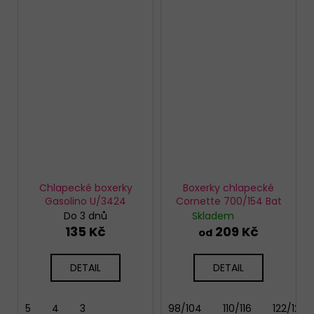
Chlapecké boxerky
Boxerky chlapecké
Gasolino U/3424
Cornette 700/154 Bat
Do 3 dnů
Skladem
135 Kč
209 Kč
od
DETAIL
DETAIL
5
4
3
98/104
110/116
122/128