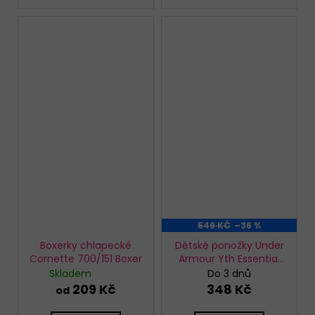
549 KČ
–36 %
Boxerky chlapecké
Dětské ponožky Under
Cornette 700/151 Boxer
Armour Yth Essential
No Show 6pk
Skladem
Do 3 dnů
209 Kč
348 Kč
od