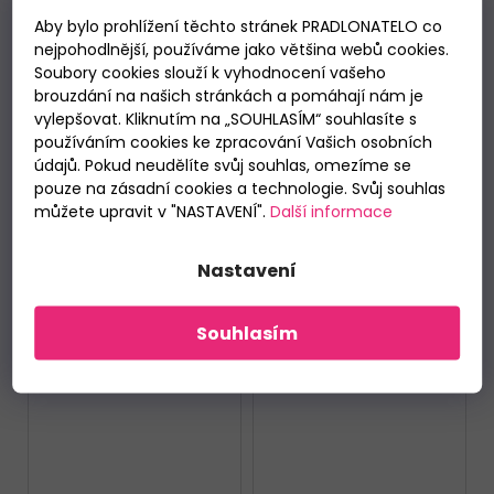
Cornette 701/150
Cornette 700/147
Capybara 2
Bears
Skladem
Skladem
Aby bylo prohlížení těchto stránek PRADLONATELO co
209 Kč
209 Kč
nejpohodlnější, používáme jako většina webů cookies.
od
od
Soubory cookies slouží k vyhodnocení vašeho
brouzdání na našich stránkách a pomáhají nám je
DETAIL
DETAIL
vylepšovat. Kliknutím na „SOUHLASÍM“ souhlasíte s
používáním cookies ke zpracování Vašich osobních
údajů. Pokud neudělíte svůj souhlas, omezíme se
98/104
134/140
170/S
86/92
98/104
122/128
pouze na zásadní cookies a technologie. Svůj souhlas
můžete upravit v "NASTAVENÍ".
Další informace
Nastavení
Souhlasím