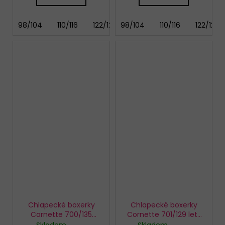
98/104
110/116
122/128
98/104
134/140
110/116
146/152
122/128
Chlapecké boxerky
Chlapecké boxerky
Cornette 700/135
Cornette 701/129 lets
Pirates
go play
Skladem
Skladem