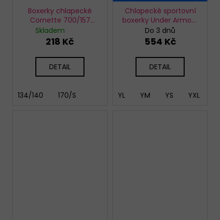
Boxerky chlapecké
Chlapecké sportovní
Cornette 700/157
boxerky Under Armour
Engine
HG Armour Shorts
Skladem
Do 3 dnů
218 Kč
554 Kč
DETAIL
DETAIL
134/140
170/S
YL
YM
YS
YXL
Y