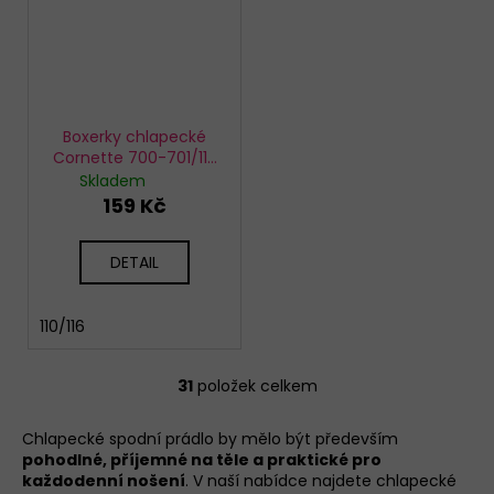
Boxerky chlapecké
Cornette 700-701/115
Moro
Skladem
159 Kč
DETAIL
110/116
31
položek celkem
O
v
Chlapecké spodní prádlo by mělo být především
l
pohodlné, příjemné na těle a praktické pro
á
každodenní nošení
. V naší nabídce najdete chlapecké
d