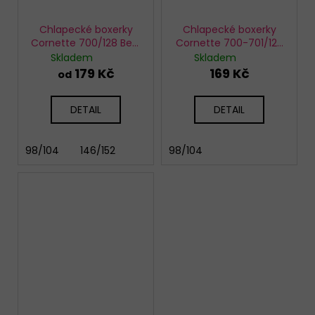
Chlapecké boxerky
Chlapecké boxerky
Cornette 700/128 Best
Cornette 700-701/125
car
Soccer
Skladem
Skladem
179 Kč
169 Kč
od
DETAIL
DETAIL
98/104
146/152
98/104