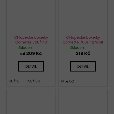
Chlapecké boxerky
Chlapecké boxerky
Cornette 700/143
Cornette 700/142 Wolf
Fungi
Skladem
Skladem
209 Kč
219 Kč
od
DETAIL
DETAIL
110/116
158/164
146/152