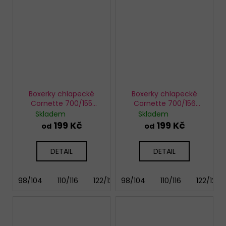
Boxerky chlapecké
Boxerky chlapecké
Cornette 700/155
Cornette 700/156
Vespa
Hornet
Skladem
Skladem
199 Kč
199 Kč
od
od
DETAIL
DETAIL
98/104
110/116
122/128
98/104
134/140
110/116
146/152
122/128
158