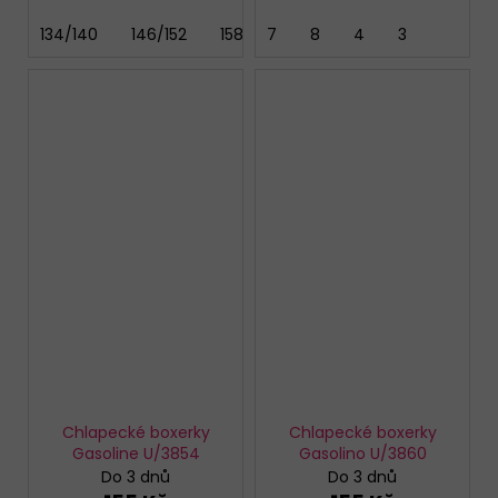
134/140
146/152
158/164
7
164/170
8
4
3
Chlapecké boxerky
Chlapecké boxerky
Gasoline U/3854
Gasolino U/3860
Do 3 dnů
Do 3 dnů