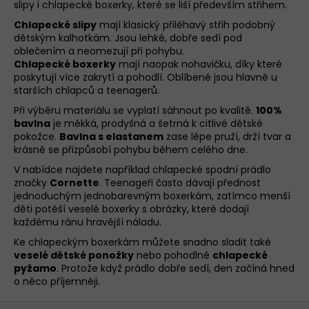
slipy i chlapecké boxerky, které se liší především střihem.
a
Chlapecké slipy
mají klasický přiléhavý střih podobný
c
dětským kalhotkám. Jsou lehké, dobře sedí pod
í
oblečením a neomezují při pohybu.
p
Chlapecké boxerky
mají naopak nohavičku, díky které
r
poskytují více zakrytí a pohodlí. Oblíbené jsou hlavně u
v
starších chlapců a teenagerů.
k
Při výběru materiálu se vyplatí sáhnout po kvalitě.
100%
y
bavlna
je měkká, prodyšná a šetrná k citlivé dětské
v
pokožce.
Bavlna s elastanem
zase lépe pruží, drží tvar a
ý
krásně se přizpůsobí pohybu během celého dne.
p
V nabídce najdete například chlapecké spodní prádlo
i
značky
Cornette
. Teenageři často dávají přednost
s
jednoduchým jednobarevným boxerkám, zatímco menší
děti potěší veselé boxerky s obrázky, které dodají
u
každému ránu hravější náladu.
Ke chlapeckým boxerkám můžete snadno sladit také
veselé dětské ponožky
nebo pohodlné
chlapecké
pyžamo
. Protože když prádlo dobře sedí, den začíná hned
o něco příjemněji.