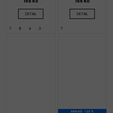
155 Kč
155 Kč
DETAIL
DETAIL
7
8
4
3
7
699 KČ
–20 %