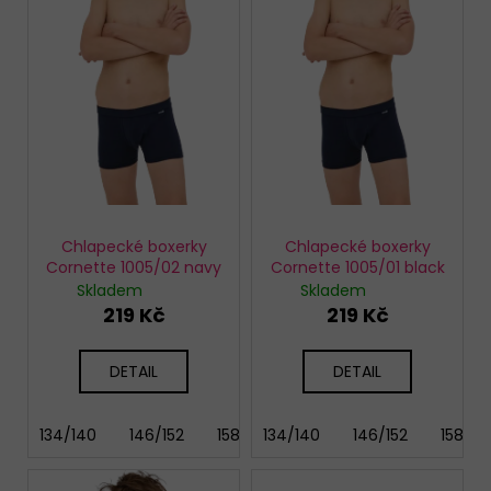
s
t
BAVLNĚNÉ
p
ů
KALHOTKY
r
LOVELYGIRL
6651
o
155
d
Kč
u
k
t
ů
Chlapecké boxerky
Chlapecké boxerky
Cornette 1005/02 navy
Cornette 1005/01 black
Skladem
Skladem
219 Kč
219 Kč
DETAIL
DETAIL
134/140
146/152
158/164
134/140
164/170
146/152
158/16