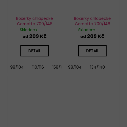
Boxerky chlapecké
Boxerky chlapecké
Cornette 700/146
Cornette 700/148
Fishbone
Scooter
Skladem
Skladem
209 Kč
209 Kč
od
od
DETAIL
DETAIL
98/104
110/116
158/164
98/104
134/140