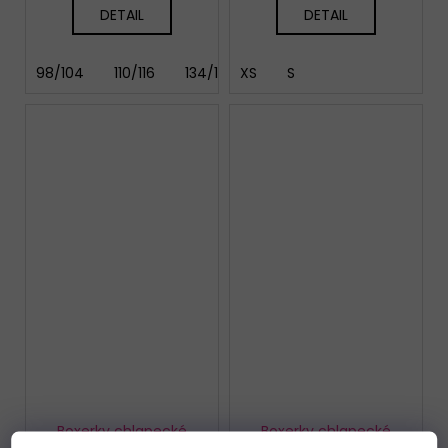
DETAIL
DETAIL
98/104
110/116
134/140
XS
146/152
S
158/164
Boxerky chlapecké
Boxerky chlapecké