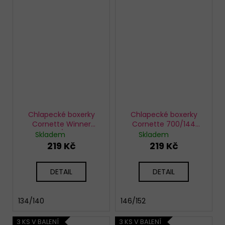
Chlapecké boxerky
Chlapecké boxerky
Cornette Winner
Cornette 700/144
701/139
Wolf 2
Skladem
Skladem
219 Kč
219 Kč
DETAIL
DETAIL
134/140
146/152
3 KS V BALENÍ
3 KS V BALENÍ