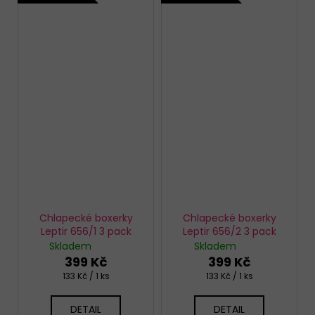
Chlapecké boxerky
Chlapecké boxerky
Leptir 656/1 3 pack
Leptir 656/2 3 pack
Skladem
Skladem
399 Kč
399 Kč
Měrná
Měrná
133 Kč / 1 ks
133 Kč / 1 ks
cena:
cena:
DETAIL
DETAIL