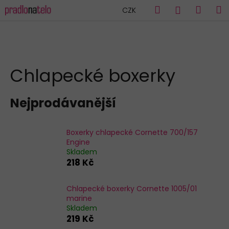
K
Přejít
Hledat
Náku
M
Přihlášen
CZK
na
o
obsah
Zpět
Zpět
košík
š
í
C
k
HLEDAT
o
Chlapecké boxerky
p
o
Nejprodávanější
t
ř
e
Boxerky chlapecké Cornette 700/157
Engine
b
Skladem
u
218 Kč
j
e
Chlapecké boxerky Cornette 1005/01
marine
t
Skladem
e
219 Kč
n