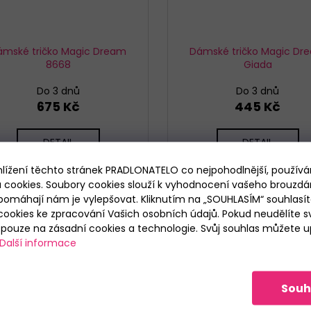
ámské tričko Magic Dream
Dámské tričko Magic Dr
8668
Giada
Do 3 dnů
Do 3 dnů
675 Kč
445 Kč
DETAIL
DETAIL
hlížení těchto stránek PRADLONATELO co nejpohodlnější, použív
M
L
XL
M
L
XL
 cookies. Soubory cookies slouží k vyhodnocení vašeho brouzdá
pomáhají nám je vylepšovat. Kliknutím na „SOUHLASÍM“ souhlasít
ookies ke zpracování Vašich osobních údajů. Pokud neudělíte sv
ouze na zásadní cookies a technologie. Svůj souhlas můžete up
Další informace
Souh