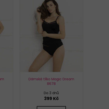
TTE CLASSIC 001/197
eam
Dámské tílko Magic Dream
8678
Do 3 dnů
399 Kč