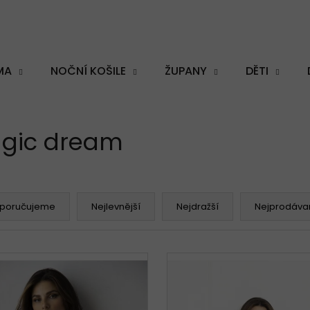
MA
NOČNÍ KOŠILE
ŽUPANY
DĚTI
Co potřebujete najít?
gic dream
HLEDAT
poručujeme
Nejlevnější
Nejdražší
Nejprodávan
Doporučujeme