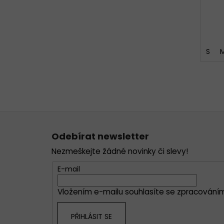
S
Z
á
Odebírat newsletter
p
Nezmeškejte žádné novinky či slevy!
a
t
E-mail
í
Vložením e-mailu souhlasíte se
zpracováním
PŘIHLÁSIT SE