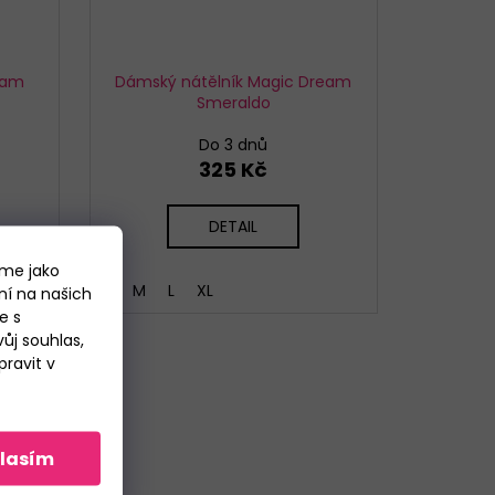
eam
Dámský nátělník Magic Dream
Smeraldo
Do 3 dnů
325 Kč
DETAIL
áme jako
S
M
L
XL
ní na našich
e s
ůj souhlas,
ravit v
lasím