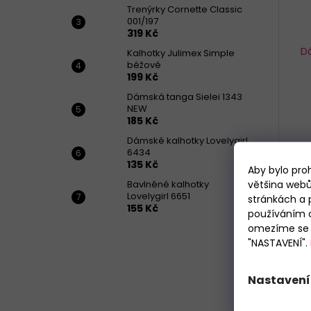
Trenýrky Cornette Classic
001/197
319 Kč
D
Kalhotky Julimex Simple
béžové
199 Kč
Dámská tanga Sielei 1343
NEW
185 Kč
Dámské kalhotky Lovelygirl
6434
135 Kč
Aby bylo pro
S
většina webů
Bavlněné kalhotky
Lovelygirl 6651
stránkách a 
155 Kč
používáním c
omezíme se p
"NASTAVENÍ".
Nastavení