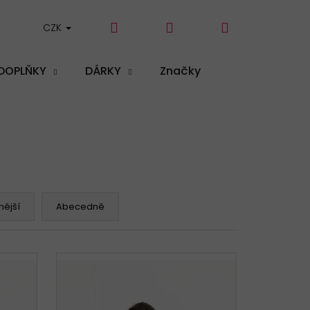
Hledat
Přihlášení
Nákupní
CZK
DOPLŇKY
DÁRKY
Značky
košík
ější
Abecedně