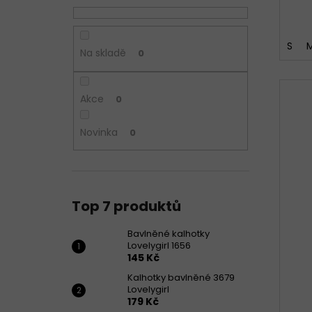
S
Na skladě
0
Akce
0
Novinka
0
Top 7 produktů
Bavlněné kalhotky
Lovelygirl 1656
145 Kč
Kalhotky bavlněné 3679
Lovelygirl
179 Kč