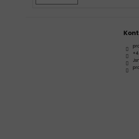
Kont
pr
+4
Js
pr