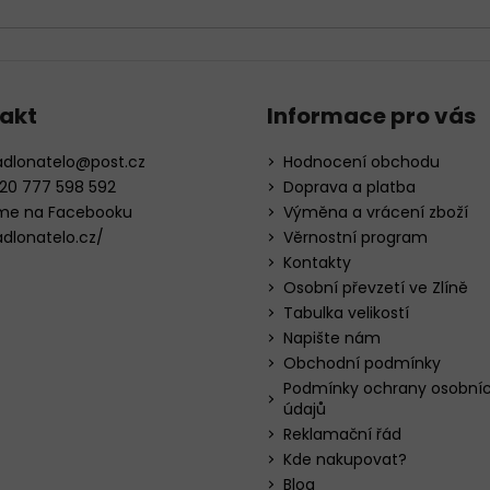
v
ý
p
i
s
akt
Informace pro vás
u
adlonatelo
@
post.cz
Hodnocení obchodu
20 777 598 592
Doprava a platba
me na Facebooku
Výměna a vrácení zboží
adlonatelo.cz/
Věrnostní program
Kontakty
Osobní převzetí ve Zlíně
Tabulka velikostí
Napište nám
Obchodní podmínky
Podmínky ochrany osobní
údajů
Reklamační řád
Kde nakupovat?
Blog