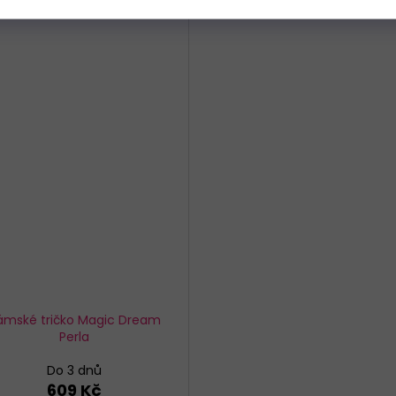
ámské tričko Magic Dream
Perla
Do 3 dnů
609 Kč