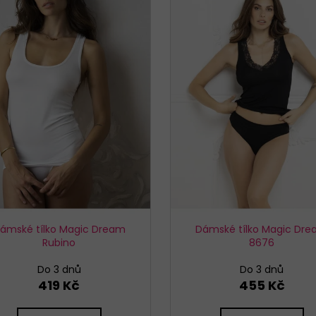
KALHOTKY BAVLNĚNÉ 3679 LOVELYGIRL
TRENÝRKY CORNE
179 Kč
319 Kč
ámské tílko Magic Dream
Dámské tílko Magic Dr
Rubino
8676
Do 3 dnů
Do 3 dnů
419 Kč
455 Kč