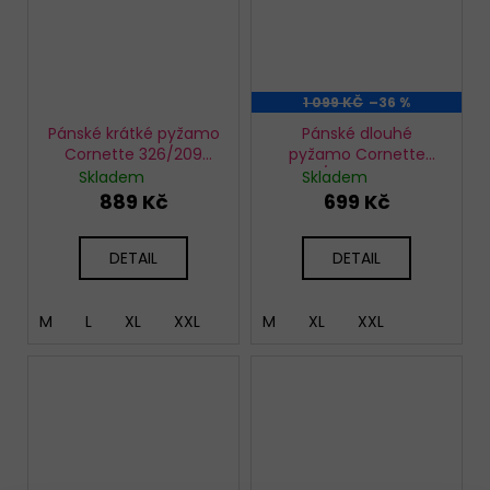
1 099 KČ
–36 %
Pánské krátké pyžamo
Pánské dlouhé
Cornette 326/209
pyžamo Cornette
Pacific
115/289 Winter
Skladem
Skladem
889 Kč
699 Kč
DETAIL
DETAIL
M
L
XL
XXL
M
XL
XXL