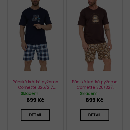
p
u
i
k
s
t
p
ů
r
o
d
u
k
t
ů
Pánské krátké pyžamo
Pánské krátké pyžamo
Cornette 326/217
Cornette 326/327
Legend Rider
Forever
Skladem
Skladem
899 Kč
899 Kč
DETAIL
DETAIL