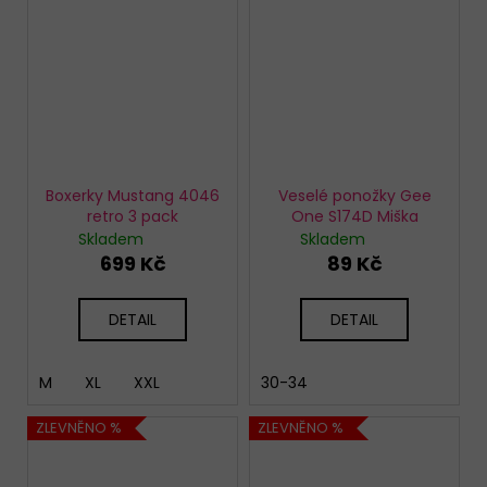
Boxerky Mustang 4046
Veselé ponožky Gee
retro 3 pack
One S174D Miška
Skladem
Skladem
699 Kč
89 Kč
DETAIL
DETAIL
M
XL
XXL
30-34
ZLEVNĚNO %
ZLEVNĚNO %