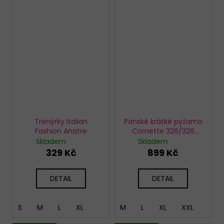
Trenýrky Italian
Pánské krátké pyžamo
Fashion Anatre
Cornette 326/326
Pumpkin
Skladem
Skladem
329 Kč
899 Kč
DETAIL
DETAIL
S
M
L
XL
M
L
XL
XXL