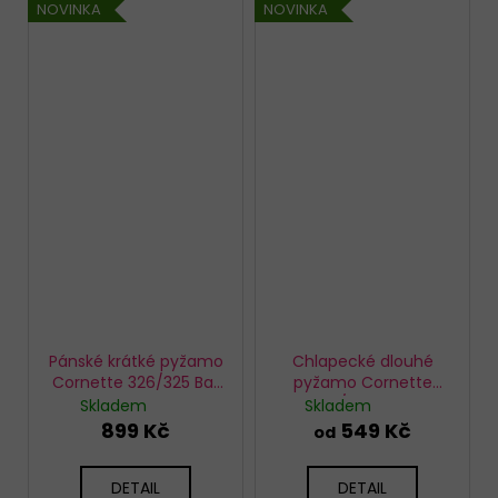
NOVINKA
NOVINKA
Pánské krátké pyžamo
Chlapecké dlouhé
Cornette 326/325 Bat
pyžamo Cornette
4
593/188 Bat 3
Skladem
Skladem
899 Kč
549 Kč
od
DETAIL
DETAIL