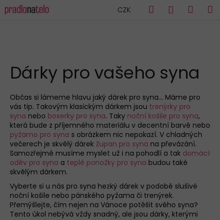
K
Přejít
Hledat
Náku
M
Přihlášen
CZK
na
o
obsah
Zpět
Zpět
košík
š
í
C
k
HLEDAT
o
Dárky pro vašeho syna
p
o
Občas si lámeme hlavu jaký dárek pro syna… Máme pro
t
vás tip. Takovým klasickým dárkem jsou
trenýrky pro
ř
syna
nebo
boxerky pro syna
. Taky
noční košile pro syna
,
která bude z příjemného materiálu v decentní barvě nebo
e
pyžamo pro syna
s obrázkem nic nepokazí. V chladných
b
večerech je skvělý dárek
župan pro syna
na převázání.
u
Samozřejmě musíme myslet už i na pohodlí a tak
domácí
oděv pro syna
a
teplé ponožky pro syna
budou také
j
skvělým dárkem.
e
Vyberte si u nás pro syna hezký dárek v podobě slušivé
t
noční košile nebo pánského pyžama či trenýrek.
e
Přemýšlejte, čím nejen na Vánoce potěšit svého syna?
Tento úkol nebývá vždy snadný, ale jsou dárky, kterými
n