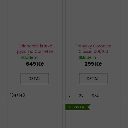
Chlapecké krátké
Trenýrky Cornette
pyžamo Cornette
Classic 001/163
789/121 Travel 3
Skladem
Skladem
649 Kč
299 Kč
DETAIL
DETAIL
134/140
L
XL
XXL
NOVINKA