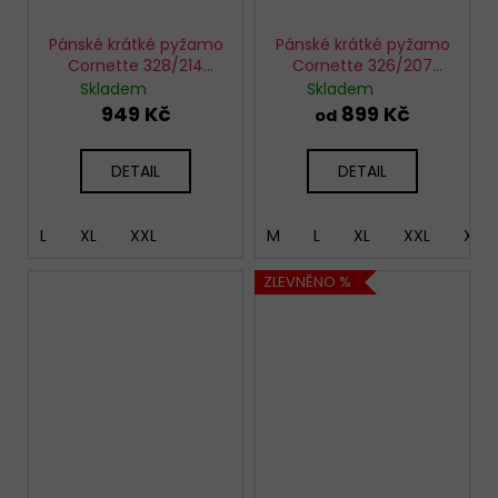
Pánské krátké pyžamo
Pánské krátké pyžamo
Cornette 328/214
Cornette 326/207
Montana 3
Beer
Skladem
Skladem
949 Kč
899 Kč
od
DETAIL
DETAIL
L
XL
XXL
M
L
XL
XXL
XXX
ZLEVNĚNO %