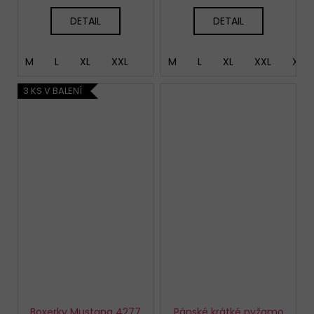
DETAIL
DETAIL
M
L
XL
XXL
M
L
XL
XXL
XXX
3 KS V BALENÍ
Boxerky Mustang 4277
Pánské krátké pyžamo