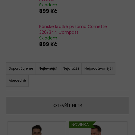
Skladem
KALHOTKY
899 Kč
BAVLNĚNÉ
3679
LOVELYGIRL
Pánské krátké pyžamo Cornette
179
326/344 Compass
Kč
Skladem
899 Kč
Ř
a
Doporučujeme
Nejlevnější
Nejdražší
Nejprodávanější
z
Abecedně
e
n
í
OTEVŘÍT FILTR
p
r
V
o
NOVINKA
ý
d