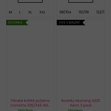
M
L
XL
XXL
98/104
110/116
122/128
NOVINKA
3 KS V BALENÍ
Pánské krátké pyžamo
Boxerky Mustang 4225
Cornette 326/346 Wild
Retro 3 pack
Bear
Skladem
Skladem