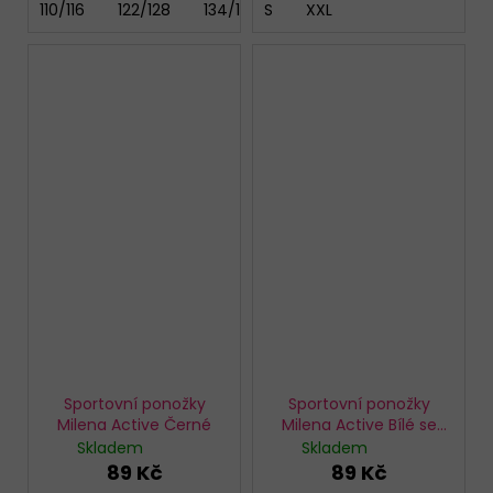
110/116
122/128
134/140
S
146/152
XXL
Sportovní ponožky
Sportovní ponožky
Milena Active Černé
Milena Active Bílé se
žlutým pruhem
Skladem
Skladem
89 Kč
89 Kč