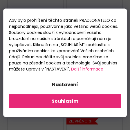
Aby bylo prohlížení těchto stránek PRADLONATELO co
nejpohodlnější, používáme jako většina webů cookies.
Soubory cookies slouží k vyhodnocení vašeho
brouzdání na našich stránkách a pomáhají nám je
vylepšovat. Kliknutím na „SOUHLASÍM“ souhlasíte s
používáním cookies ke zpracování Vašich osobních
údajů. Pokud neudělíte svůj souhlas, omezíme se
Slipy Cornette
Dětské krátké pyžamo
pouze na zásadní cookies a technologie. Svůj souhlas
Authentic 221 černé
Doctor Nap PDU.7208
můžete upravit v "NASTAVENÍ".
Další informace
Sheep
Skladem
Skladem
219 Kč
649 Kč
od
Nastavení
DETAIL
DETAIL
Souhlasím
XL
122/128
146/152
ZLEVNĚNO %