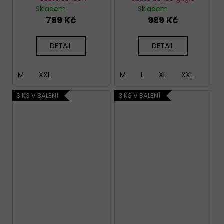
Thermo Active Grigio
Skladem
Skladem
799 Kč
999 Kč
DETAIL
DETAIL
M
XXL
M
L
XL
XXL
3 KS V BALENÍ
3 KS V BALENÍ