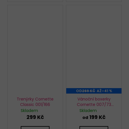
OD
269 KČ
AŽ
–41 %
Trenýrky Cornette
Vánoční boxerky
Classic 001/166
Cornette 007/73
Angry
Skladem
Skladem
299 Kč
199 Kč
od