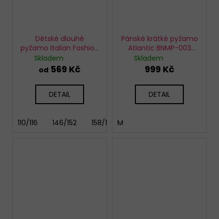
Dětské dlouhé
Pánské krátké pyžamo
pyžamo Italian Fashion
Atlantic BNMP-003
Wito
modré
Skladem
Skladem
569 Kč
999 Kč
od
DETAIL
DETAIL
110/116
146/152
158/164
M