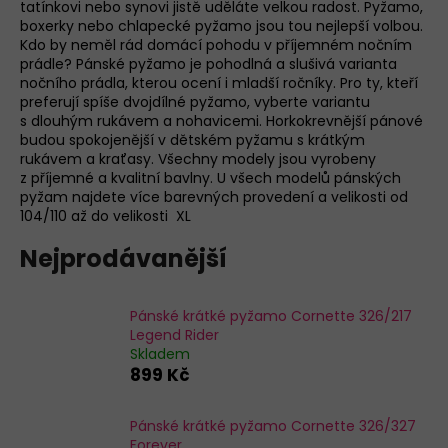
tatínkovi nebo synovi jistě uděláte velkou radost. Pyžamo,
a
boxerky nebo chlapecké pyžamo jsou tou nejlepší volbou.
j
Kdo by neměl rád domácí pohodu v příjemném nočním
prádle? Pánské pyžamo je pohodlná a slušivá varianta
í
nočního prádla, kterou ocení i mladší ročníky. Pro ty, kteří
t
preferují spíše dvojdílné pyžamo, vyberte variantu
s dlouhým rukávem a nohavicemi. Horkokrevnější pánové
?
budou spokojenější v dětském pyžamu s krátkým
rukávem a kraťasy. Všechny modely jsou vyrobeny
D
z příjemné a kvalitní bavlny. U všech modelů pánských
o
pyžam najdete více barevných provedení a velikosti od
p
104/110 až do velikosti XL
o
Nejprodávanější
r
u
č
Pánské krátké pyžamo Cornette 326/217
u
Legend Rider
j
Skladem
e
899 Kč
m
e
Pánské krátké pyžamo Cornette 326/327
Forever