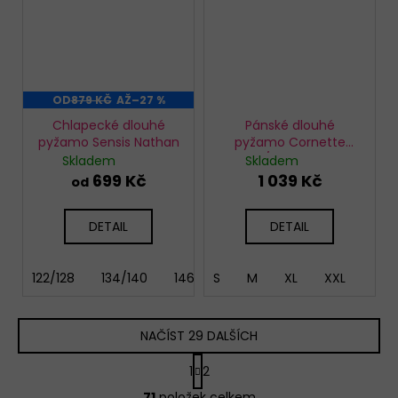
OD
879 KČ
AŽ
–27 %
Chlapecké dlouhé
Pánské dlouhé
pyžamo Sensis Nathan
pyžamo Cornette
308/258 Winner
Skladem
Skladem
699 Kč
1 039 Kč
od
DETAIL
DETAIL
122/128
134/140
146/152
S
M
XL
XXL
NAČÍST 29 DALŠÍCH
S
1
2
t
O
r
71
položek celkem