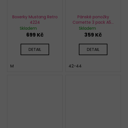
Boxerky Mustang Retro
Pánské ponožky
4224
Cornette 3 pack A58
želvy
Skladem
Skladem
699 Kč
359 Kč
DETAIL
DETAIL
M
42-44