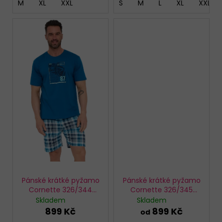
M
XL
XXL
S
M
L
XL
XXL
Pánské krátké pyžamo
Pánské krátké pyžamo
Cornette 326/344
Cornette 326/345
Compass
Gentleman
Skladem
Skladem
899 Kč
899 Kč
od