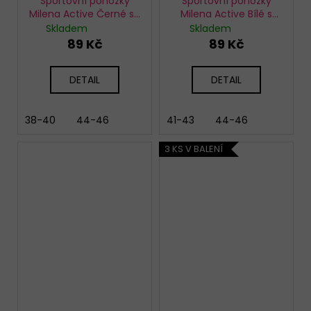
Sportovní ponožky
Sportovní ponožky
Milena Active Černé se
Milena Active Bílé s
žlutým pruhem
červeným pruhem
Skladem
Skladem
89 Kč
89 Kč
DETAIL
DETAIL
38-40
44-46
41-43
44-46
3 KS V BALENÍ