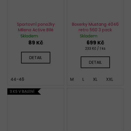
Sportovní ponožky
Boxerky Mustang 4046
Milena Active Bílé
retro 560 3 pack
Skladem
Skladem
89 Kč
699 Kč
Měrná
233 Kč / 1 ks
cena:
DETAIL
DETAIL
44-46
M
L
XL
XXL
3 KS V BALENÍ