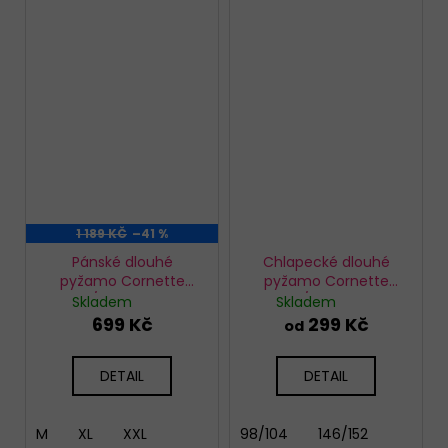
1 189 KČ
–41 %
Pánské dlouhé
Chlapecké dlouhé
pyžamo Cornette
pyžamo Cornette
115/256 Home
593/157 Home
Skladem
Skladem
699 Kč
299 Kč
od
DETAIL
DETAIL
M
XL
XXL
98/104
146/152