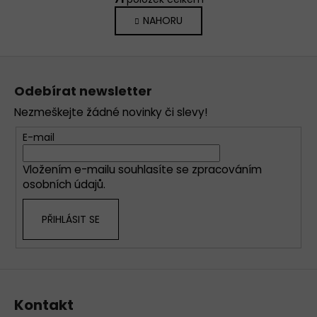
v
á
NAHORU
l
n
k
á
o
d
Z
v
a
á
á
c
Odebírat newsletter
n
p
í
í
Nezmeškejte žádné novinky či slevy!
p
a
r
t
E-mail
v
í
k
Vložením e-mailu souhlasíte se
zpracováním
y
osobních údajů
.
v
ý
PŘIHLÁSIT SE
p
i
s
u
Kontakt