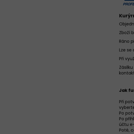
Kurýr
Objedn
Zboží 
Ráno p
Lze se
Při vyu
Zásilk
kontakt
Jak fu
Při po
vybert
Po pot
Po přih
účtu e-
Poté, 