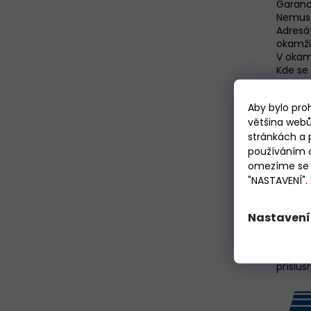
Garanc
Nemusít
Adresá
okamžik
V okam
Kde se
Aby bylo pro
většina webů
Zásil
stránkách a 
používáním c
Objedn
omezíme se p
výdejní
"NASTAVENÍ".
číslem
Po dor
pro vyz
Nastavení
sdělíte
všech v
před p
příslu