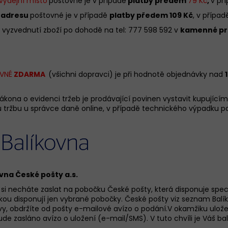
 výdejní místo
poštovné je v případě
platby předem
79 Kč
,
v př
a adresu
poštovné je v případě
platby předem 109
Kč
, v přípa
 vyzvednutí zboží po dohodě na tel: 777 598 592 v
kamenné pr
KALHOTKY BAVLNĚNÉ 3679 LOVELYGIRL
KALHOTKY JULIM
179 Kč
199 Kč
VNÉ
ZDARMA
(všichni dopravci)
je při hodnotě objednávky nad
ákona o evidenci tržeb je prodávající povinen vystavit kupující
u tržbu u správce daně online, v případě technického výpadku pa
vna České pošty a.s.
 si necháte zaslat na pobočku České pošty, která disponuje spe
kou disponují jen vybrané pobočky. České pošty viz
seznam Balí
vy, obdržíte od pošty e-mailové avízo o podání.
V okamžiku ulože
e zasláno avízo o uložení (e-mail/SMS). V tuto chvíli je Váš bal