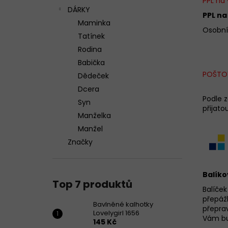
PPL na
n
DÁRKY
PPL n
e
Maminka
Osobní
l
Tatínek
BAVLNĚNÉ KALHOTKY LOVELYGIRL 1656
Rodina
145 Kč
Babička
POŠTO
Dědeček
Dcera
Podle z
Syn
přijato
Manželka
Manžel
Značky
Balíko
Top 7 produktů
Balíček
přepáž
Bavlněné kalhotky
přepra
Lovelygirl 1656
Vám bud
145 Kč