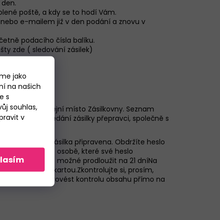
 den.
olené poště, a kdy se to hodí Vám.
nebo e-mailem již v den podání a znovu v
etně podacího čísla balíku.
ošty
zde
( sledování zásilek)
áme jako
ní na našich
e s
ůj souhlas,
a vybrané výdejní místo Zásilkovny. Seznam
ravit v
íte email o předání zásilky přepravci, společně s
de
, že je Vaše zásilka připravena. Obdržíte heslo
být vydána i jiné osobě, které své heslo
lasím
í. Úložní dobu je možné prodloužit na 21 dníNa
ch i platební kartou.Zkontrolujte si, prosím,
 doporučujeme provést kontrolu obsahu přímo na