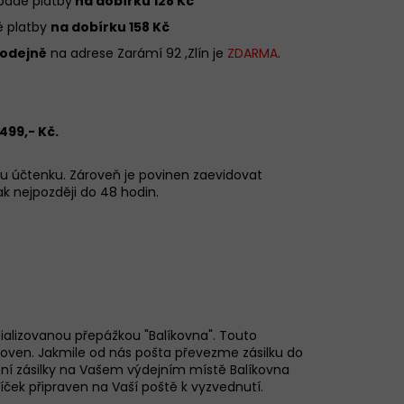
ípadě platby
na dobírku 128 Kč
dě platby
na dobírku 158 Kč
odejně
na adrese Zarámí 92 ,Zlín je
ZDARMA
.
EX SIMPLE BÉŽOVÉ
1499,-
Kč.
mu účtenku. Zároveň je povinen zaevidovat
k nejpozději do 48 hodin.
cializovanou přepážkou "Balíkovna". Touto
koven
.
Jakmile od nás pošta převezme zásilku do
ní zásilky na Vašem výdejním místě Balíkovna
íček připraven na Vaší poště k vyzvednutí.