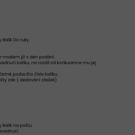
 Balík Do ruky
-mailem již v den podání.
dnutí balíku, na rozdíl od konkurence mu jej
etně podacího čísla balíku.
ty zde ( sledování zásilek)
 Balík na poštu
yzvednutí.