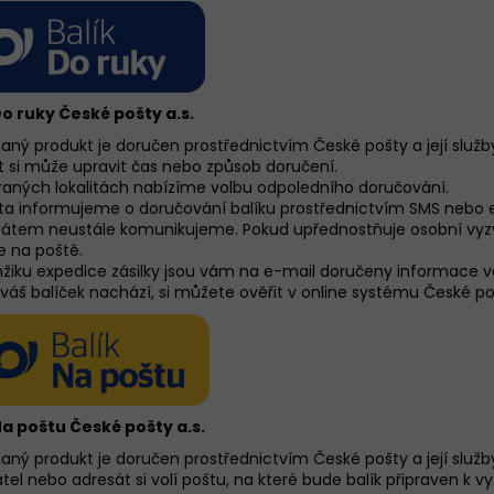
Do ruky České pošty a.s.
ný produkt je doručen prostřednictvím České pošty a její služby
t si může upravit čas nebo způsob doručení.
raných lokalitách nabízíme volbu odpoledního doručování.
ta informujeme o doručování balíku prostřednictvím SMS nebo e
sátem neustále komunikujeme. Pokud upřednostňuje osobní vyzve
e na poště.
žiku expedice zásilky jsou vám na e-mail doručeny informace vč
váš balíček nachází, si můžete ověřit v online systému České poš
Na poštu České pošty a.s.
ný produkt je doručen prostřednictvím České pošty a její služby
tel nebo adresát si volí poštu, na které bude balík připraven k v