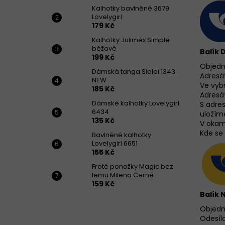
Kalhotky bavlněné 3679
Lovelygirl
179 Kč
Kalhotky Julimex Simple
béžové
Balík 
199 Kč
Objedna
Dámská tanga Sielei 1343
Adresá
NEW
Ve vyb
185 Kč
Adresá
Dámské kalhotky Lovelygirl
S adre
6434
uložím
135 Kč
V okam
Kde se 
Bavlněné kalhotky
Lovelygirl 6651
155 Kč
Froté ponožky Magic bez
lemu Milena Černé
159 Kč
Balík 
Objedna
Odesíla