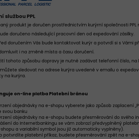
ní službou PPL
aný produkt je doručen prostřednictvím kurýrní společnosti PP
bude doručeno následující pracovní den od expedování zásilky.
řed doručením Vás bude kontaktovat kurýr a potvrdí si s Vámi p
 domluvit i na změně místa a času doručení.
žití tohoto způsobu dopravy je nutné zadávat telefonní číslo, na 
u můžete sledovat na adrese kurýra uvedené v emailu o expedov
y na kurýra.
nguje on-line platba Platební bránou
tvrzení objednávky na e-shopu vyberete jako způsob zaplacení 
e svou banku
vrzení objednávky na e-shopu budete přesměrování do svého in
lášení do Internetbankingu se vám zobrazí předvyplněný platební
shopu a variabilní symbol jsou již automaticky vyplněny).
co potvrdíte platební příkaz, budete přesměrování zpět na e-sho