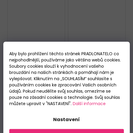
Aby bylo prohlížení těchto stránek PRADLONATELO co
nejpohodlnější, používáme jako většina webů cookies.
Pánské slipy Lama M-
Pánské slipy
4000 CL 2 pack černé
Henderson 1446-K598
Soubory cookies slouží k vyhodnocení vašeho
3 pack
Skladem
Skladem
brouzdání na našich stránkách a pomáhají nám je
289 Kč
429 Kč
vylepšovat. Kliknutím na „SOUHLASÍM“ souhlasíte s
Měrná
Měrná
používáním cookies ke zpracování Vašich osobních
144,50 Kč / 1 ks
143 Kč / 1 ks
cena:
cena:
údajů. Pokud neudělíte svůj souhlas, omezíme se
pouze na zásadní cookies a technologie. Svůj souhlas
DETAIL
DETAIL
můžete upravit v "NASTAVENÍ".
Další informace
M
M
L
Nastavení
3 KS V BALENÍ
3 KS V BALENÍ