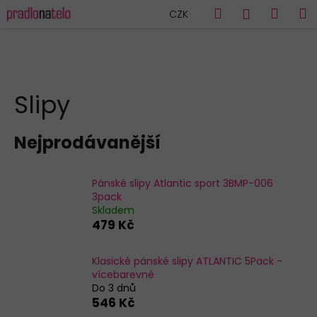
K
Přejít
Hledat
Náku
M
Přihlášen
CZK
na
o
obsah
Zpět
Zpět
košík
š
í
C
k
HLEDAT
o
Slipy
p
o
Nejprodávanější
t
ř
e
Pánské slipy Atlantic sport 3BMP-006
3pack
b
Skladem
u
479 Kč
j
e
Klasické pánské slipy ATLANTIC 5Pack -
vícebarevné
t
Do 3 dnů
e
546 Kč
n