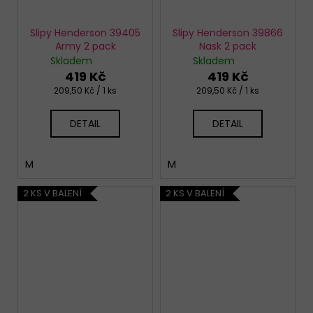
Slipy Henderson 39405
Slipy Henderson 39866
Army 2 pack
Nask 2 pack
Skladem
Skladem
419 Kč
419 Kč
Měrná
Měrná
209,50 Kč / 1 ks
209,50 Kč / 1 ks
cena:
cena:
DETAIL
DETAIL
M
M
2 KS V BALENÍ
2 KS V BALENÍ