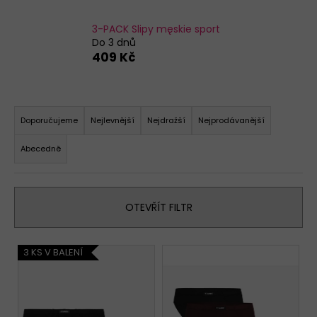
a
3-PACK Slipy męskie sport
j
Do 3 dnů
í
409 Kč
t
?
Ř
a
D
Doporučujeme
Nejlevnější
Nejdražší
Nejprodávanější
o
z
Abecedně
p
e
o
n
r
í
u
OTEVŘÍT FILTR
p
č
r
u
j
V
o
3 KS V BALENÍ
e
ý
d
m
p
u
e
i
k