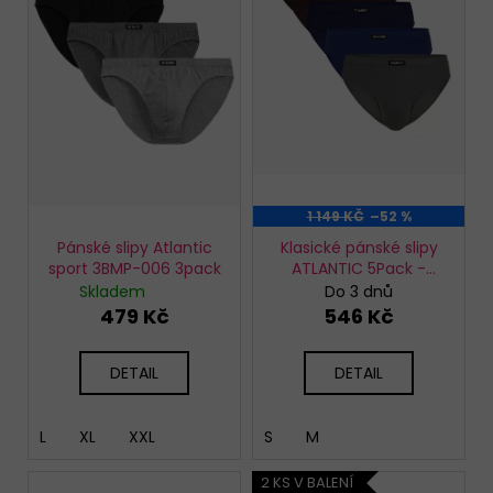
s
t
KALHOTKY
p
ů
BAVLNĚNÉ
r
3679
LOVELYGIRL
o
179
d
Kč
u
k
t
1 149 KČ
–52 %
ů
Pánské slipy Atlantic
Klasické pánské slipy
sport 3BMP-006 3pack
ATLANTIC 5Pack -
vícebarevné
Skladem
Do 3 dnů
479 Kč
546 Kč
DETAIL
DETAIL
L
XL
XXL
S
M
2 KS V BALENÍ