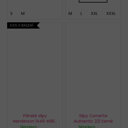
S
M
M
L
XXL
XXXL
4
3 KS V BALENÍ
Pánské slipy
Slipy Cornette
Henderson 1446-K662
Authentic 221 černé
3 pack
Skladem
Skladem