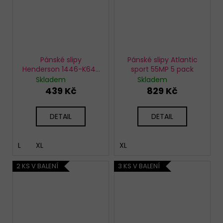
Pánské slipy
Pánské slipy Atlantic
Henderson 1446-K642
sport 55MP 5 pack
3 pack
Skladem
Skladem
439 Kč
829 Kč
DETAIL
DETAIL
L
XL
XL
2 KS V BALENÍ
3 KS V BALENÍ