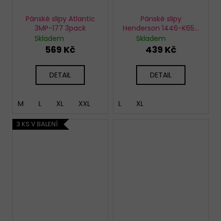
Pánské slipy Atlantic
Pánské slipy
3MP-177 3pack
Henderson 1446-K650
3 pack
Skladem
Skladem
569 Kč
439 Kč
DETAIL
DETAIL
M
L
XL
XXL
L
XL
3 KS V BALENÍ