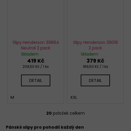
Slipy Henderson 39864
Slipy Henderson 39019
Neutral 2 pack
2 pack
Skladem
Skladem
419 Kč
379 Kč
Měrná
Měrná
209,50 Kč / 1 ks
189,50 Kč / 1 ks
cena:
cena:
DETAIL
DETAIL
M
XXL
20
položek celkem
O
v
Pánské slipy pro pohodlí každý den
l