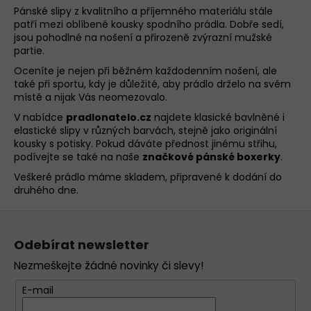
á
Pánské slipy z kvalitního a příjemného materiálu stále
d
patří mezi oblíbené kousky spodního prádla. Dobře sedí,
jsou pohodlné na nošení a přirozeně zvýrazní mužské
a
partie.
c
í
Oceníte je nejen při běžném každodenním nošení, ale
také při sportu, kdy je důležité, aby prádlo drželo na svém
p
místě a nijak Vás neomezovalo.
r
v
V nabídce
pradlonatelo.cz
najdete klasické bavlněné i
k
elastické slipy v různých barvách, stejně jako originální
kousky s potisky. Pokud dáváte přednost jinému střihu,
y
podívejte se také na naše
značkové pánské boxerky
.
v
ý
Veškeré prádlo máme skladem, připravené k dodání do
druhého dne.
p
i
Z
s
á
u
Odebírat newsletter
p
Nezmeškejte žádné novinky či slevy!
a
t
E-mail
í