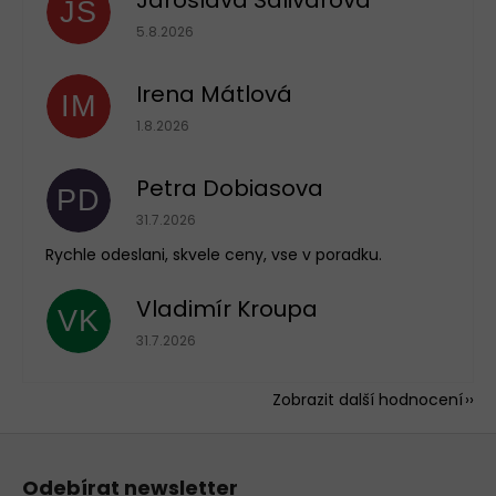
JS
Hodnocení obchodu je 5 z 5 hvězdiček.
5.8.2026
Irena Mátlová
IM
Hodnocení obchodu je 5 z 5 hvězdiček.
1.8.2026
Petra Dobiasova
PD
Hodnocení obchodu je 5 z 5 hvězdiček.
31.7.2026
Rychle odeslani, skvele ceny, vse v poradku.
Vladimír Kroupa
VK
Hodnocení obchodu je 5 z 5 hvězdiček.
31.7.2026
Zobrazit další hodnocení
Z
á
Odebírat newsletter