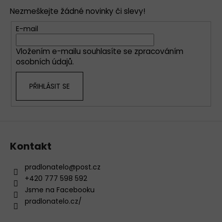
p
Nezmeškejte žádné novinky či slevy!
a
t
E-mail
í
Vložením e-mailu souhlasíte se
zpracováním
osobních údajů
.
PŘIHLÁSIT SE
Kontakt
pradlonatelo
@
post.cz
+420 777 598 592
Jsme na Facebooku
pradlonatelo.cz/