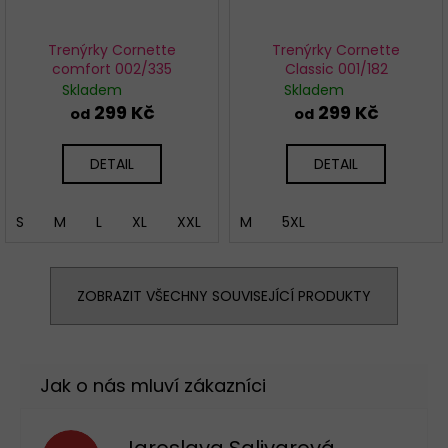
Trenýrky Cornette
Trenýrky Cornette
comfort 002/335
Classic 001/182
Skladem
Skladem
299 Kč
299 Kč
od
od
DETAIL
DETAIL
S
M
L
XL
XXL
4XL
M
5XL
ZOBRAZIT VŠECHNY SOUVISEJÍCÍ PRODUKTY
Jaroslava Salivarová