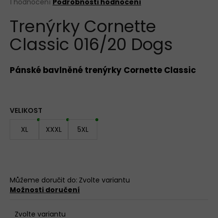
Průměrné
1 hodnocení
Podrobnosti hodnocení
hodnocení
DÁMSKÉ
Trenýrky Cornette
produktu
KALHOTKY
LOVELYGIRL
je
6434
Classic 016/20 Dogs
5,0
z
135
5
Kč
hvězdiček.
Pánské bavlněné trenýrky Cornette Classic
VELIKOST
XL
XXXL
5XL
Můžeme doručit do:
Zvolte variantu
Možnosti doručení
Zvolte variantu