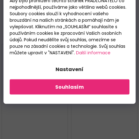
Aby bylo prohlížení těchto stránek PRADLONATELO co
Materiálové složení
: 100% bavlna.
nejpohodlnější, používáme jako většina webů cookies.
Soubory cookies slouží k vyhodnocení vašeho
brouzdání na našich stránkách a pomáhají nám je
vylepšovat. Kliknutím na „SOUHLASÍM“ souhlasíte s
Související
používáním cookies ke zpracování Vašich osobních
údajů. Pokud neudělíte svůj souhlas, omezíme se
pouze na zásadní cookies a technologie. Svůj souhlas
můžete upravit v "NASTAVENÍ".
Další informace
Nastavení
Souhlasím