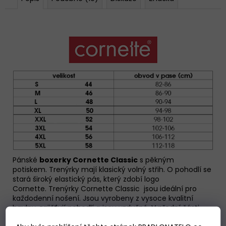
Pánské
boxerky Cornette Classic
s pěkným
potiskem. Trenýrky mají klasický volný střih. O pohodlí se
stará široký elastický pás, který zdobí logo
Cornette.
Trenýrky Cornette Classic
jsou ideální pro
každodenní nošení. Jsou vyrobeny z vysoce kvalitní
bavlny, zajišťují pohodlí a jsou vzdušné. V přední části
rozepínání na jeden knoflíček.
Baleno v krabičce.