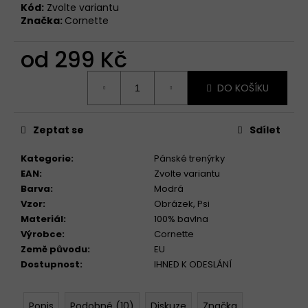
Kód:
Zvolte variantu
Značka:
Cornette
od
299 Kč
Měrná
DO KOŠÍKU
cena:
Zeptat se
Sdílet
Kategorie
:
Pánské trenýrky
EAN
:
Zvolte variantu
Barva
:
Modrá
Vzor
:
Obrázek
,
Psi
Materiál
:
100% bavlna
Výrobce
:
Cornette
Země původu
:
EU
Dostupnost
:
IHNED K ODESLÁNÍ
Popis
Podobné (10)
Diskuze
Značka