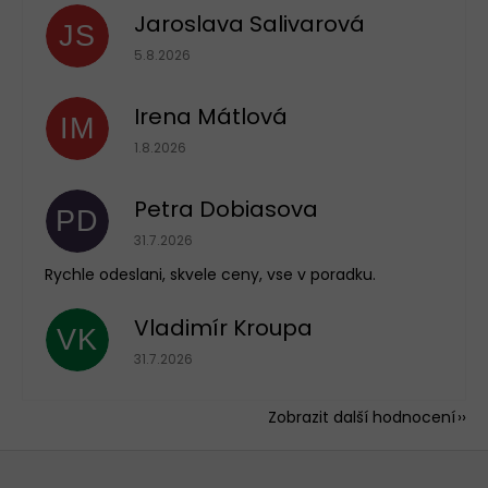
Jaroslava Salivarová
JS
Hodnocení obchodu je 5 z 5 hvězdiček.
5.8.2026
Irena Mátlová
IM
Hodnocení obchodu je 5 z 5 hvězdiček.
1.8.2026
Petra Dobiasova
PD
Hodnocení obchodu je 5 z 5 hvězdiček.
31.7.2026
Rychle odeslani, skvele ceny, vse v poradku.
Vladimír Kroupa
VK
Hodnocení obchodu je 5 z 5 hvězdiček.
31.7.2026
Zobrazit další hodnocení
Z