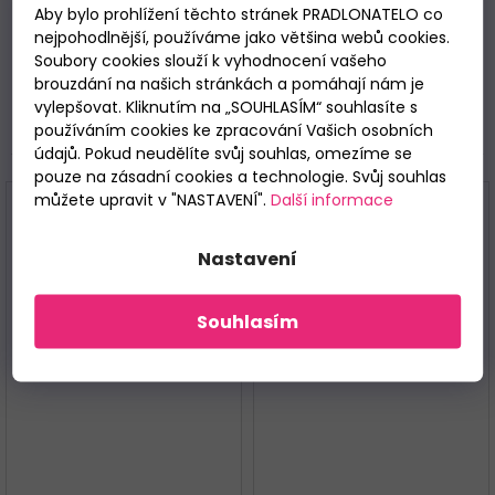
rozepínání na jeden knoflíček.
Baleno v krabičce.
Aby bylo prohlížení těchto stránek PRADLONATELO co
nejpohodlnější, používáme jako většina webů cookies.
Materiálové složení
: 100% bavlna.
Soubory cookies slouží k vyhodnocení vašeho
brouzdání na našich stránkách a pomáhají nám je
vylepšovat. Kliknutím na „SOUHLASÍM“ souhlasíte s
používáním cookies ke zpracování Vašich osobních
Související
údajů. Pokud neudělíte svůj souhlas, omezíme se
pouze na zásadní cookies a technologie. Svůj souhlas
můžete upravit v "NASTAVENÍ".
Další informace
Nastavení
Souhlasím