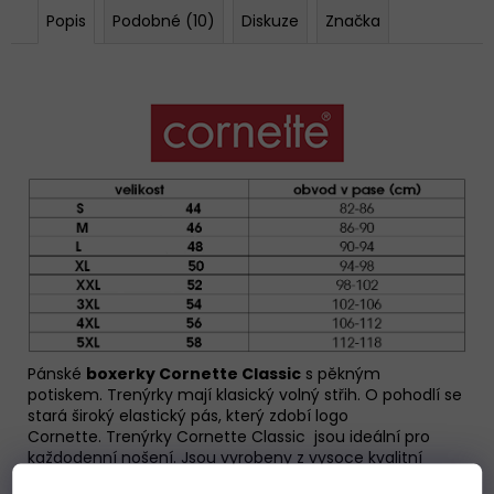
Popis
Podobné (10)
Diskuze
Značka
Pánské
boxerky Cornette Classic
s pěkným
potiskem. Trenýrky mají klasický volný střih. O pohodlí se
stará široký elastický pás, který zdobí logo
Cornette.
Trenýrky Cornette Classic
jsou ideální pro
každodenní nošení. Jsou vyrobeny z vysoce kvalitní
bavlny, zajišťují pohodlí a jsou vzdušné. V přední části