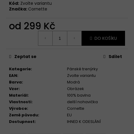
Kód:
Zvolte variantu
Značka:
Cornette
od
299 Kč
Měrná
DO KOŠÍKU
cena:
Zeptat se
Sdílet
Kategorie
:
Pánské trenýrky
EAN
:
Zvolte variantu
Barva
:
Modrá
Vzor
:
Obrázek
Materiál
:
100% bavlna
Vlastnosti
:
delší nohavička
Výrobce
:
Cornette
Země původu
:
EU
Dostupnost
:
IHNED K ODESLÁNÍ