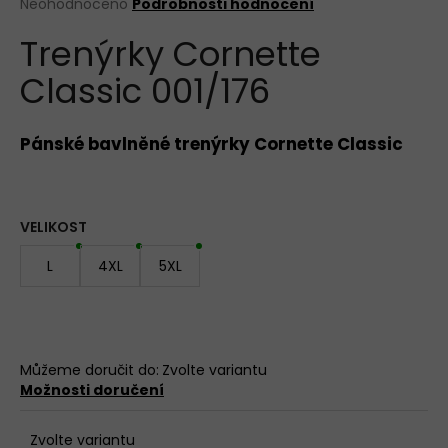
Průměrné
Neohodnoceno
Podrobnosti hodnocení
hodnocení
KALHOTKY
Trenýrky Cornette
produktu
BAVLNĚNÉ
3679
je
LOVELYGIRL
Classic 001/176
0,0
z
179
5
Kč
hvězdiček.
Pánské bavlněné trenýrky Cornette Classic
VELIKOST
L
4XL
5XL
Můžeme doručit do:
Zvolte variantu
Možnosti doručení
Zvolte variantu