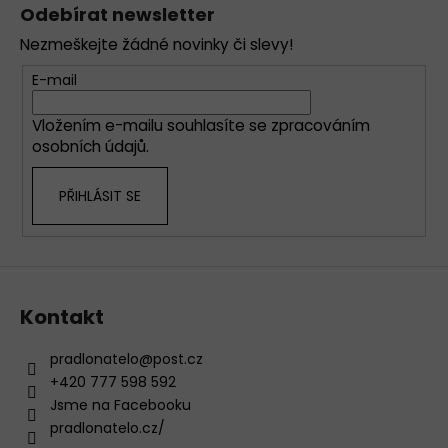
á
Odebírat newsletter
p
Nezmeškejte žádné novinky či slevy!
a
t
E-mail
í
Vložením e-mailu souhlasíte se
zpracováním
osobních údajů
.
PŘIHLÁSIT SE
Kontakt
pradlonatelo
@
post.cz
+420 777 598 592
Jsme na Facebooku
pradlonatelo.cz/