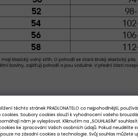
mají klasický volný střih. O pohodlí se stará široký elastický pá
tní bavlny, zajišťují pohodlí a jsou vzdušné. V přední části rozep
hlížení těchto stránek PRADLONATELO co nejpohodlnější, použív
 cookies. Soubory cookies slouží k vyhodnocení vašeho brouzdá
pomáhají nám je vylepšovat. Kliknutím na „SOUHLASÍM“ souhlasít
ookies ke zpracování Vašich osobních údajů. Pokud neudělíte sv
ouze na zásadní cookies a technologie. Svůj souhlas můžete up