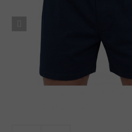
BAVLNĚNÉ KALHOTKY LOVELYGIRL 1656
145 Kč