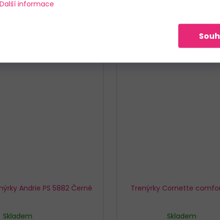
Další informace
Souh
nýrky Andrie PS 5882 Černé
Trenýrky Cornette comfo
Skladem
Skladem