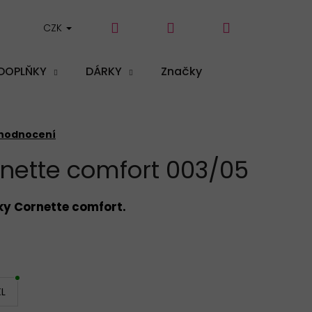
Hledat
Přihlášení
Nákupní
CZK
DOPLŇKY
DÁRKY
Značky
košík
 hodnocení
rnette comfort 003/05
ky Cornette
comfort.
L