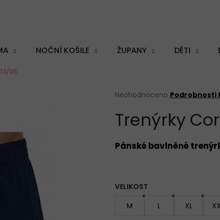
MA
NOČNÍ KOŠILE
ŽUPANY
DĚTI
003/05
Co potřebujete najít?
Průměrné
Neohodnoceno
Podrobnosti
hodnocení
Trenýrky Co
produktu
je
0,0
HLEDAT
z
Pánské
bavlněné trenýr
5
hvězdiček.
Doporučujeme
VELIKOST
M
L
XL
XX