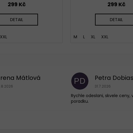
299 Kč
299 Kč
DETAIL
DETAIL
XXL
M
L
XL
XXL
Irena Mátlová
Petra Dobia
PD
Hodnocení obchodu je 5 z 5 hvězdiček.
Hodnocení obchodu
1.8.2026
31.7.2026
Rychle odeslani, skvele ceny, 
poradku.