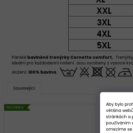
Pánské
bavlněné trenýrky Cornette
comfort.
Trenýrky 
ideální pro každodenní nošení. Jsou vyrobeny z vysoce kvali
složení:
100% bavlna.
Související
Aby bylo pro
NOVINKA
většina webů
stránkách a 
používáním c
omezíme se p