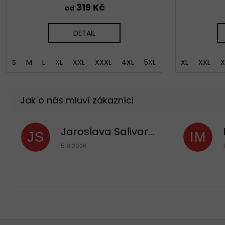
319 Kč
od
DETAIL
S
M
L
XL
XXL
XXXL
4XL
5XL
XL
XXL
X
Jaroslava Salivarová
JS
IM
Hodnocení obchodu je 5 z 5 hvězdiček.
5.8.2026