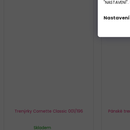
"NASTAVENÍ".
Nastavení
Trenýrky Cornette Classic 001/196
Pánské tre
Skladem