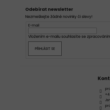
Z
á
Odebírat newsletter
p
Nezmeškejte žádné novinky či slevy!
a
t
E-mail
í
Vložením e-mailu souhlasíte se
zpracováním
PŘIHLÁSIT SE
Kont
pr
+4
Js
pr