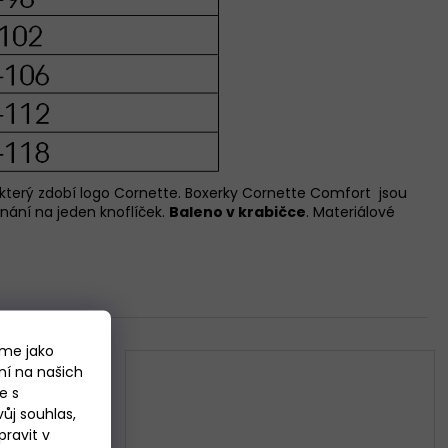
s, který zdobí logo Cornette. Boxerky Cornette Comfort jsou
ínání na jeden knoflíček.
Baleno v krabičce
. Materiálové
áme jako
ní na našich
e s
ůj souhlas,
ravit v