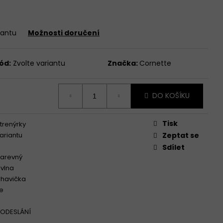
iantu
Možnosti doručení
TTE CLASSIC 001/197
ód:
Zvolte variantu
Značka:
Cornette
DO KOŠÍKU
Tisk
trenýrky
variantu
Zeptat se
Sdílet
arevný
vlna
ohavička
e
 ODESLÁNÍ