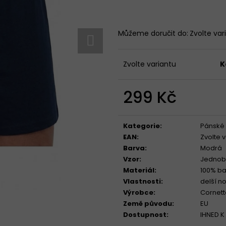
Můžeme doručit do:
Zvolte var
KALHOTKY BAVLNĚNÉ 3679 LOVELYGIRL
TRENÝRKY CORNE
179 Kč
319 Kč
Zvolte variantu
K
299 Kč
Měrná
cena:
Kategorie
:
Pánské 
EAN
:
Zvolte 
Barva
:
Modrá
Vzor
:
Jednob
Materiál
:
100% ba
Vlastnosti
:
delší n
Výrobce
:
Cornett
Země původu
:
EU
Dostupnost
:
IHNED K