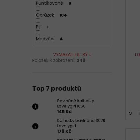
Puntíkované
9
Obrázek
104
Psi
1
Medvědi
4
Tr
VYMAZAT FILTRY
Položek k zobrazení:
249
Top 7 produktů
Bavlněné kalhotky
Lovelygirl 1656
145 Kč
M
Kalhotky bavlněné 3679
Lovelygirl
179 Kč