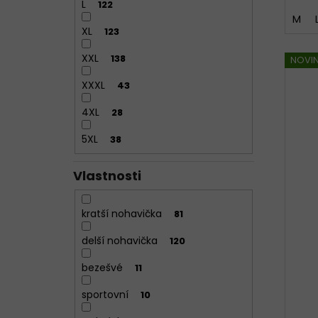
L
122
M
XL
123
XXL
138
NOVI
XXXL
43
4XL
28
5XL
38
Vlastnosti
kratší nohavička
81
delší nohavička
120
bezešvé
11
sportovní
10