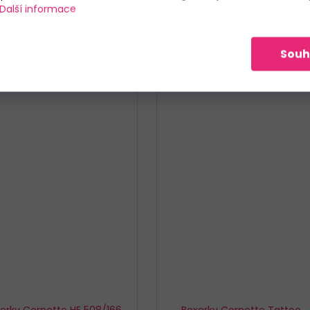
Další informace
L
XL
XXL
S
M
L
XL
XXL
XXXL
Souh
erky Cornette HE 508/166
Boxerky Cornette Tattoo