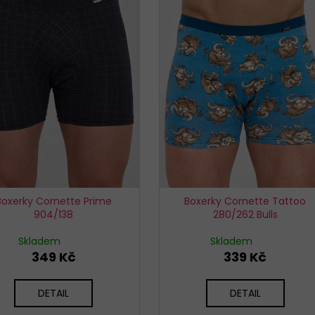
KALHOTKY BAVLNĚNÉ 3679 LOVELYGIRL
KALHOTKY JULIM
179 Kč
199 Kč
Boxerky Cornette Prime
Boxerky Cornette Tattoo
904/138
280/262 Bulls
Skladem
Skladem
349 Kč
339 Kč
DETAIL
DETAIL