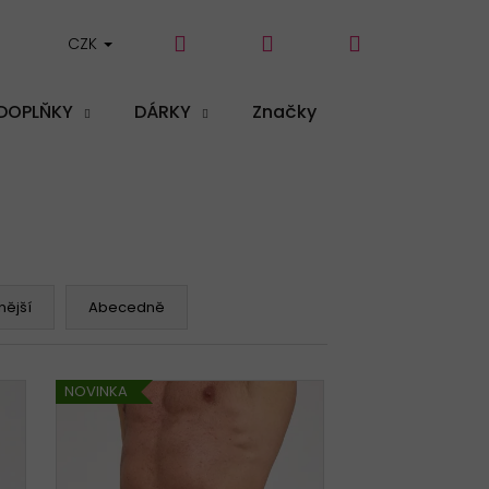
Hledat
Přihlášení
Nákupní
CZK
DOPLŇKY
DÁRKY
Značky
košík
ější
Abecedně
NOVINKA