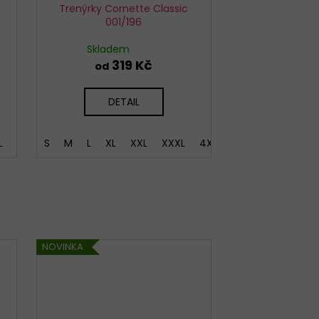
Trenýrky Cornette Classic
001/196
Skladem
319 Kč
od
DETAIL
L
5XL
S
M
L
XL
XXL
XXXL
4XL
5XL
NOVINKA