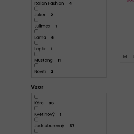
Italian Fashion
4
Joker
2
Julimex
1
Lama
6
Leptir
1
M
Mustang
11
Noviti
3
Vzor
Káro
36
Květinový
1
Jednobarevný
57