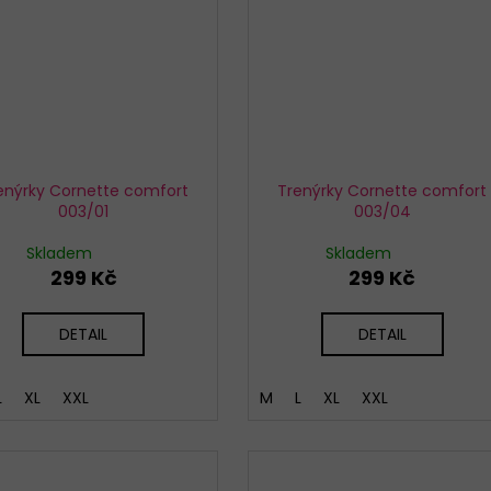
enýrky Cornette comfort
Trenýrky Cornette comfort
003/01
003/04
Skladem
Skladem
299 Kč
299 Kč
DETAIL
DETAIL
L
XL
XXL
M
L
XL
XXL