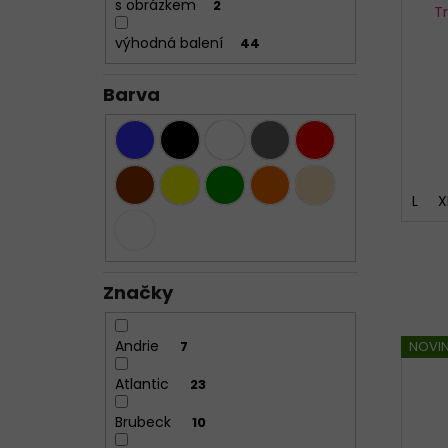
s obrázkem
2
T
výhodná balení
44
Barva
L
X
Značky
Andrie
7
NOVI
Atlantic
23
Brubeck
10