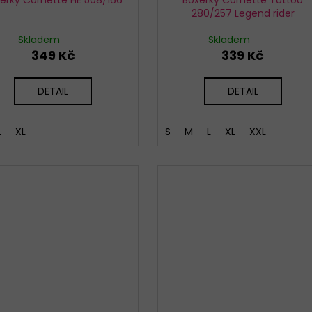
280/257 Legend rider
Skladem
Skladem
349 Kč
339 Kč
DETAIL
DETAIL
L
XL
S
M
L
XL
XXL