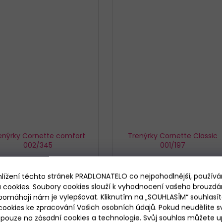
enýrky Cornette comfort
Trenýrky Cornette Classic
002/345
001/197
Skladem
Skladem
309 Kč
319 Kč
od
hlížení těchto stránek PRADLONATELO co nejpohodlnější, použív
 cookies. Soubory cookies slouží k vyhodnocení vašeho brouzdá
pomáhají nám je vylepšovat. Kliknutím na „SOUHLASÍM“ souhlasít
DETAIL
DETAIL
ookies ke zpracování Vašich osobních údajů. Pokud neudělíte sv
ouze na zásadní cookies a technologie. Svůj souhlas můžete up