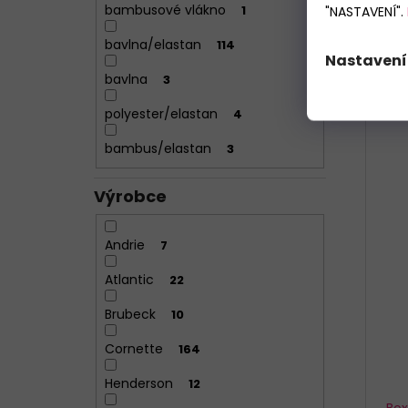
bambusové vlákno
1
"NASTAVENÍ".
M
bavlna/elastan
114
Nastavení
bavlna
3
polyester/elastan
4
bambus/elastan
3
Výrobce
Andrie
7
Atlantic
22
Brubeck
10
Cornette
164
Henderson
12
Box