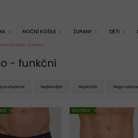
MA
NOČNÍ KOŠILE
ŽUPANY
DĚTI
odní prádlo - funkční
Co potřebujete najít?
o - funkční
poručujeme
Nejlevnější
Nejdražší
Nejprodávan
HLEDAT
NKA
NOVINKA
Doporučujeme