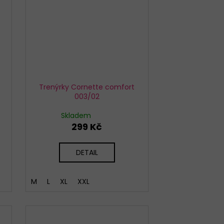
Trenýrky Cornette comfort
003/02
Skladem
299 Kč
DETAIL
M
L
XL
XXL