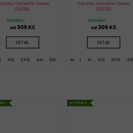
renýrky Cornette Classic
Trenýrky Cornette Classic
001/195
001/193
Skladem
Skladem
309 Kč
309 Kč
od
od
DETAIL
DETAIL
L
XXL
XXXL
4XL
5XL
M
L
XL
XXL
XXXL
4X
NKA
NOVINKA