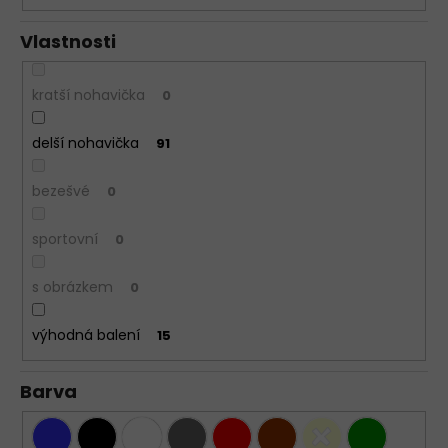
Vlastnosti
kratší nohavička
0
delší nohavička
91
bezešvé
0
sportovní
0
s obrázkem
0
výhodná balení
15
Barva