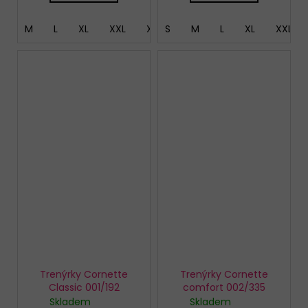
M
L
XL
XXL
XXXL
S
5XL
M
L
XL
XXL
Trenýrky Cornette
Trenýrky Cornette
Classic 001/192
comfort 002/335
Skladem
Skladem