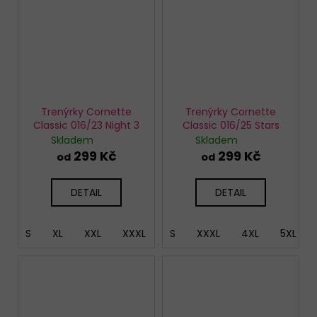
Trenýrky Cornette
Trenýrky Cornette
Classic 016/23 Night 3
Classic 016/25 Stars
Skladem
Skladem
299 Kč
299 Kč
od
od
DETAIL
DETAIL
S
XL
XXL
XXXL
5XL
S
XXXL
4XL
5XL