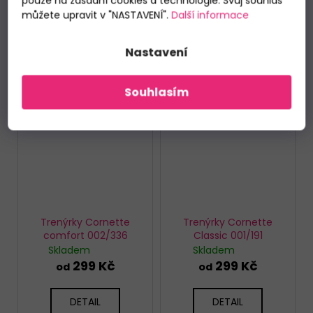
pouze na zásadní cookies a technologie. Svůj souhlas
můžete upravit v "NASTAVENÍ".
Další informace
Nastavení
Souhlasím
Trenýrky Cornette
Trenýrky Cornette
comfort 002/336
Classic 001/191
Skladem
Skladem
299 Kč
299 Kč
od
od
DETAIL
DETAIL