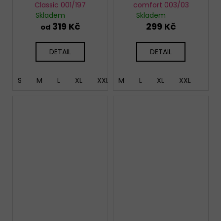
Classic 001/197
comfort 003/03
Skladem
Skladem
319 Kč
299 Kč
od
DETAIL
DETAIL
S
M
L
XL
XXL
M
XXXL
L
5XL
XL
XXL