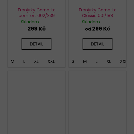
Trenýrky Cornette
Trenýrky Cornette
comfort 002/339
Classic 001/188
Skladem
Skladem
299 Kč
299 Kč
od
DETAIL
DETAIL
M
L
XL
XXL
S
M
L
XL
XXL