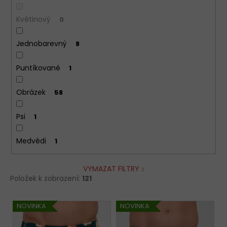
Květinový
0
Jednobarevný
8
Puntíkované
1
Obrázek
58
Psi
1
Medvědi
1
VYMAZAT FILTRY
Položek k zobrazení:
121
V
NOVINKA
NOVINKA
ý