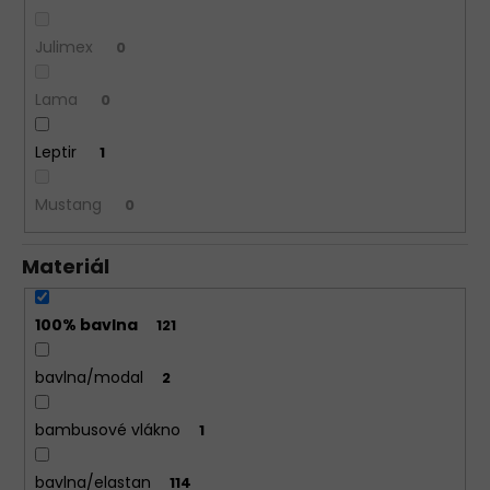
Julimex
0
Lama
0
Leptir
1
Mustang
0
Materiál
100% bavlna
121
bavlna/modal
2
bambusové vlákno
1
bavlna/elastan
114