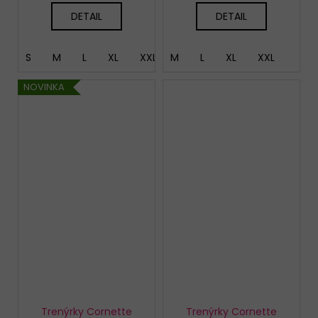
DETAIL
DETAIL
S
M
L
XL
XXL
M
XXXL
L
4XL
XL
XXL
5XL
NOVINKA
Trenýrky Cornette
Trenýrky Cornette