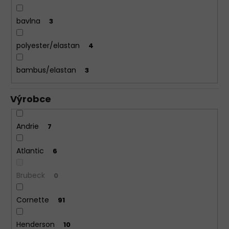
bavlna
3
polyester/elastan
4
bambus/elastan
3
Výrobce
Andrie
7
Atlantic
6
Brubeck
0
Cornette
91
Henderson
10