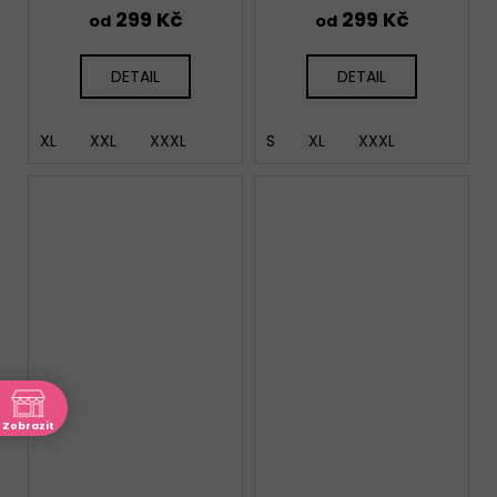
299 Kč
299 Kč
od
od
DETAIL
DETAIL
XL
XXL
XXXL
S
XL
XXXL
Zobrazit
ně
akt