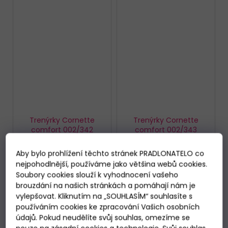
Trenýrky Cornette
Trenýrky Cornette
comfort 002/342
comfort 002/343
Skladem
Skladem
299 Kč
299 Kč
Aby bylo prohlížení těchto stránek PRADLONATELO co
nejpohodlnější, používáme jako většina webů cookies.
Soubory cookies slouží k vyhodnocení vašeho
DETAIL
DETAIL
brouzdání na našich stránkách a pomáhají nám je
vylepšovat. Kliknutím na „SOUHLASÍM“ souhlasíte s
používáním cookies ke zpracování Vašich osobních
XL
XXL
M
XL
XXL
údajů. Pokud neudělíte svůj souhlas, omezíme se