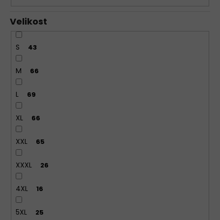
BAVLNĚNÉ
Velikost
KALHOTKY
LOVELYGIRL
6651
S
43
155
Kč
M
66
L
69
XL
66
XXL
65
XXXL
26
4XL
16
5XL
25