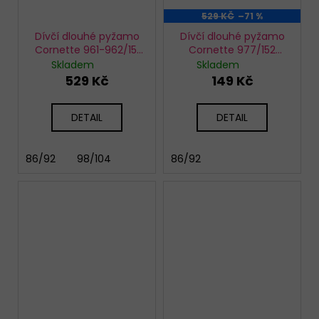
529 KČ
–71 %
Dívčí dlouhé pyžamo
Dívčí dlouhé pyžamo
Cornette 961-962/151
Cornette 977/152
Rabbits
Doggie
Skladem
Skladem
529 Kč
149 Kč
DETAIL
DETAIL
86/92
98/104
86/92