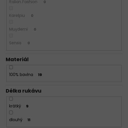
Italian Fashion
0
Karelpiu
0
Muydemi
0
Sensis
0
Materiál
100% bavlna
19
Délka rukávu
krátký
9
dlouhý
11