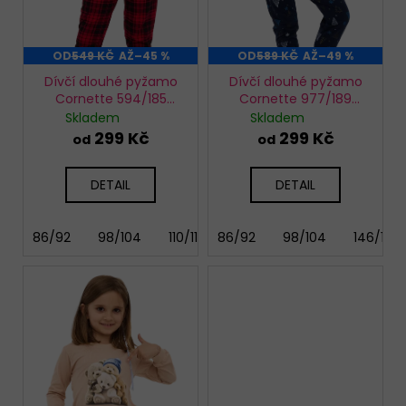
u
k
t
OD
549 KČ
AŽ
–45 %
OD
589 KČ
AŽ
–49 %
ů
Dívčí dlouhé pyžamo
Dívčí dlouhé pyžamo
Cornette 594/185
Cornette 977/189
Winter
Snowy day
Skladem
Skladem
299 Kč
299 Kč
od
od
DETAIL
DETAIL
86/92
98/104
110/116
86/92
122/128
98/104
146/152
146/152
158/