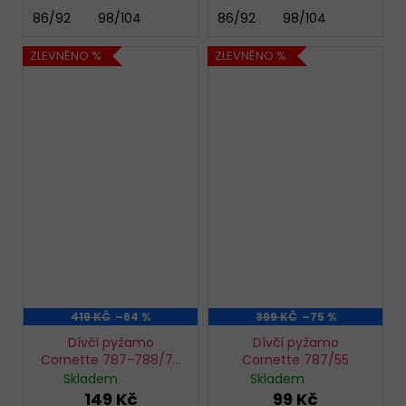
86/92
98/104
86/92
98/104
ZLEVNĚNO %
ZLEVNĚNO %
419 KČ
–64 %
399 KČ
–75 %
Dívčí pyžamo
Dívčí pyžamo
Cornette 787-788/77
Cornette 787/55
Avocado
Skladem
Skladem
149 Kč
99 Kč