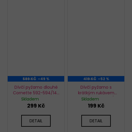
589 KČ
–49 %
419 KČ
–52 %
Dívčí pyžamo dlouhé
Dívčí pyžamo s
Cornette 592-594/145
krátkým rukávem
Dogs
Cornette 787-788/87
Skladem
Skladem
Cats
299 Kč
199 Kč
DETAIL
DETAIL