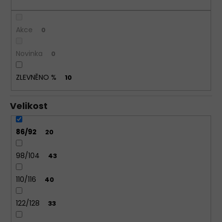
BAVLNĚNÉ
KALHOTKY
LOVELYGIRL
Akce
0
6651
155
Novinka
0
Kč
ZLEVNĚNO %
10
Velikost
86/92
20
98/104
43
110/116
40
122/128
33