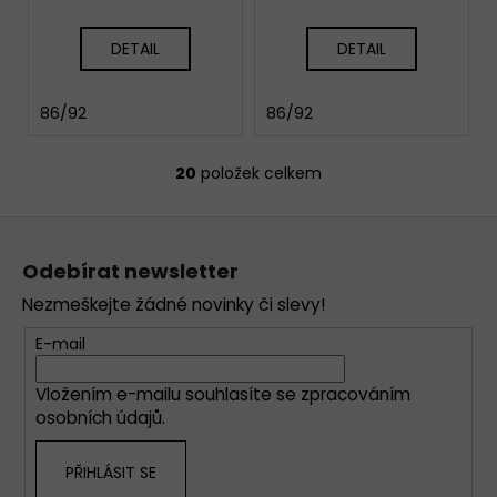
DETAIL
DETAIL
86/92
86/92
20
položek celkem
O
v
Z
l
á
á
Odebírat newsletter
d
p
a
Nezmeškejte žádné novinky či slevy!
a
c
t
E-mail
í
í
p
Vložením e-mailu souhlasíte se
zpracováním
r
osobních údajů
.
v
k
PŘIHLÁSIT SE
y