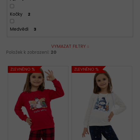
Kočky
2
Medvědi
3
VYMAZAT FILTRY
Položek k zobrazení:
20
V
ZLEVNĚNO %
ZLEVNĚNO %
ý
p
i
s
p
r
o
d