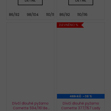
DETAIL
DETAIL
86/92
98/104
110/116
86/92
122/128
110/116
ZLEVNĚNO %
489 KČ
–38 %
Dívčí dlouhé pyžamo
Dívčí dlouhé pyžamo
Cornette 594/161 Be
Cornette 377/157 Lady