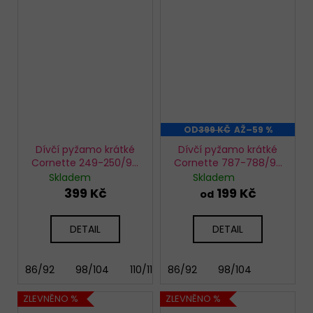
OD
399 KČ
AŽ
–59 %
Dívčí pyžamo krátké
Dívčí pyžamo krátké
Cornette 249-250/94
Cornette 787-788/92
Seahorse
Panda
Skladem
Skladem
399 Kč
199 Kč
od
DETAIL
DETAIL
86/92
98/104
110/116
86/92
98/104
ZLEVNĚNO %
ZLEVNĚNO %