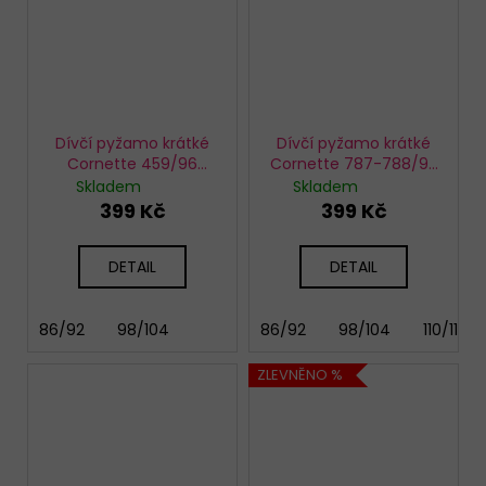
Dívčí pyžamo krátké
Dívčí pyžamo krátké
Cornette 459/96
Cornette 787-788/93
Unicorn
Caribbean
Skladem
Skladem
399 Kč
399 Kč
DETAIL
DETAIL
86/92
98/104
86/92
98/104
110/116
ZLEVNĚNO %