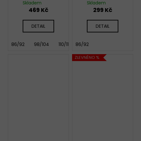
yourself coral
Skladem
Skladem
469 Kč
299 Kč
DETAIL
DETAIL
86/92
98/104
110/116
86/92
ZLEVNĚNO %