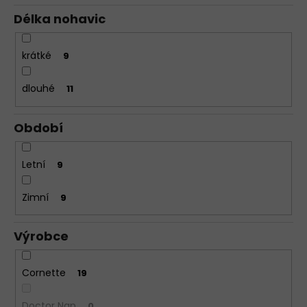
Délka nohavic
krátké
9
dlouhé
11
Období
Letní
9
Zimní
9
Výrobce
Cornette
19
Doctor Nap
0