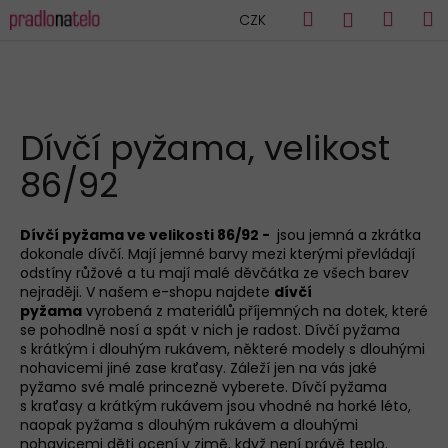
K
Přejít
Hledat
Náku
M
Přihlášen
CZK
na
o
obsah
Zpět
Zpět
košík
š
í
C
k
HLEDAT
o
Dívčí pyžama, velikost
p
86/92
o
t
ř
Dívčí pyžama ve velikosti 86/92 -
jsou jemná a zkrátka
dokonale dívčí. Mají jemné barvy mezi kterými převládají
e
odstíny růžové a tu mají malé děvčátka ze všech barev
b
nejraději. V našem e-shopu najdete
dívčí
u
pyžama
vyrobená z materiálů příjemných na dotek, které
se pohodlně nosí a spát v nich je radost. Dívčí pyžama
j
s
krátkým
i
dlouhým
rukávem, některé modely s dlouhými
e
nohavicemi jiné zase kraťasy. Záleží jen na vás jaké
pyžamo své malé princezně vyberete. Dívčí pyžama
t
s kraťasy a krátkým rukávem jsou vhodné na horké léto,
e
naopak pyžama s dlouhým rukávem a dlouhými
n
nohavicemi děti ocení v zimě, když není právě teplo.