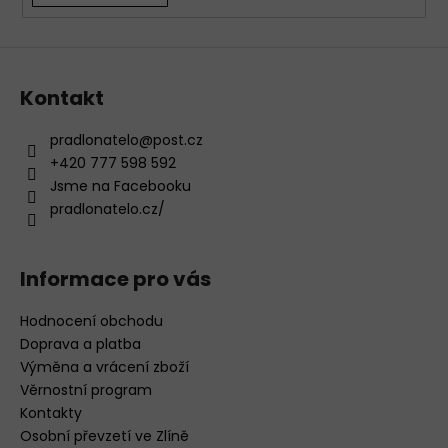
v
ý
p
i
s
Kontakt
u
pradlonatelo
@
post.cz
+420 777 598 592
Jsme na Facebooku
pradlonatelo.cz/
Informace pro vás
Hodnocení obchodu
Doprava a platba
Výměna a vrácení zboží
Věrnostní program
Kontakty
Osobní převzetí ve Zlíně