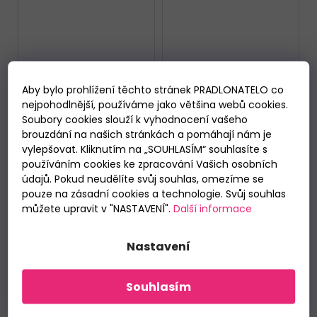
Aby bylo prohlížení těchto stránek PRADLONATELO co
nejpohodlnější, používáme jako většina webů cookies.
Soubory cookies slouží k vyhodnocení vašeho
brouzdání na našich stránkách a pomáhají nám je
vylepšovat. Kliknutím na „SOUHLASÍM“ souhlasíte s
používáním cookies ke zpracování Vašich osobních
údajů. Pokud neudělíte svůj souhlas, omezíme se
Dívčí dlouhé pyžamo
Dívčí dlouhé pyžamo
Cornette 594/175
Cornette 594/178
pouze na zásadní cookies a technologie. Svůj souhlas
Home
Paint
Skladem
Skladem
můžete upravit v "NASTAVENÍ".
Další informace
299 Kč
589 Kč
od
Nastavení
DETAIL
DETAIL
Souhlasím
86/92
158/164
86/92
98/104
122/128