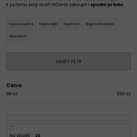
K pyžamu svojí dceři můžete zakoupit i
spodní prádlo
.
a
j
Ř
í
a
Doporučujeme
Nejlevnější
Nejdražší
Nejprodávanější
t
z
Abecedně
?
e
n
D
í
o
ZAVŘÍT FILTR
p
p
r
o
o
r
Cena
u
d
č
99
Kč
589
Kč
u
u
k
j
t
e
ů
m
e
Na skladě
20