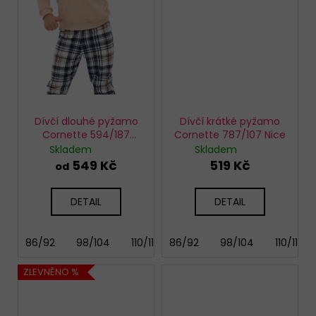
Dívčí dlouhé pyžamo
Dívčí krátké pyžamo
Cornette 594/187
Cornette 787/107 Nice
Bears
Skladem
Skladem
549 Kč
519 Kč
od
DETAIL
DETAIL
86/92
98/104
110/116
86/92
122/128
98/104
134/140
110/116
146/
ZLEVNĚNO %