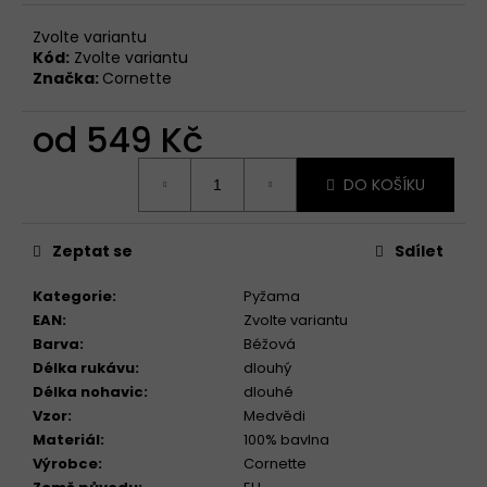
Zvolte variantu
Kód:
Zvolte variantu
Značka:
Cornette
od
549 Kč
Měrná
DO KOŠÍKU
cena:
Zeptat se
Sdílet
Kategorie
:
Pyžama
EAN
:
Zvolte variantu
Barva
:
Béžová
Délka rukávu
:
dlouhý
Délka nohavic
:
dlouhé
Vzor
:
Medvědi
Materiál
:
100% bavlna
Výrobce
:
Cornette