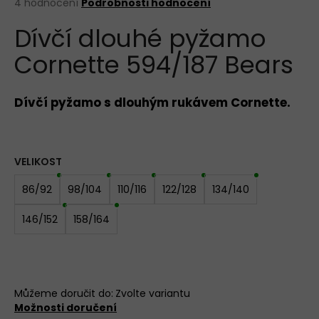
Průměrné
4 hodnocení
Podrobnosti hodnocení
hodnocení
KALHOTKY
Dívčí dlouhé pyžamo
produktu
JULIMEX
SIMPLE
je
BÉŽOVÉ
Cornette 594/187 Bears
4,3
z
199
5
Kč
hvězdiček.
Dívčí pyžamo s dlouhým rukávem Cornette.
VELIKOST
86/92
98/104
110/116
122/128
134/140
146/152
158/164
Můžeme doručit do:
Zvolte variantu
Možnosti doručení