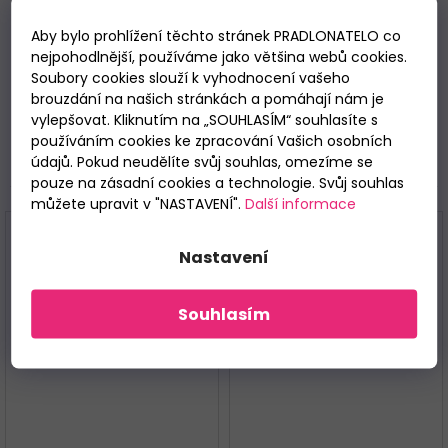
dlouhým rukávem, vpředu zdobené jemným potiskem.
Pohodlné vzorované kalhoty v nohavicích ukončené
Aby bylo prohlížení těchto stránek PRADLONATELO co
manžetovým úpletem.
Baleno v dárkové krabičce.
nejpohodlnější, používáme jako většina webů cookies.
Soubory cookies slouží k vyhodnocení vašeho
Materiálové složení: 100% bavlna.
brouzdání na našich stránkách a pomáhají nám je
vylepšovat. Kliknutím na „SOUHLASÍM“ souhlasíte s
používáním cookies ke zpracování Vašich osobních
údajů. Pokud neudělíte svůj souhlas, omezíme se
Související
pouze na zásadní cookies a technologie. Svůj souhlas
můžete upravit v "NASTAVENÍ".
Další informace
ZLEVNĚNO %
Nastavení
Souhlasím