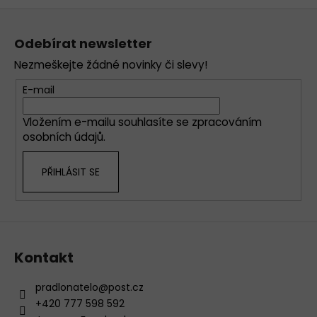
Z
á
Odebírat newsletter
p
Nezmeškejte žádné novinky či slevy!
a
t
E-mail
í
Vložením e-mailu souhlasíte se
zpracováním
osobních údajů
.
PŘIHLÁSIT SE
Kontakt
pradlonatelo
@
post.cz
+420 777 598 592