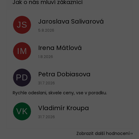
Jaroslava Salivarová
JS
Hodnocení obchodu je 5 z 5 hvězdiček.
5.8.2026
Irena Mátlová
IM
Hodnocení obchodu je 5 z 5 hvězdiček.
1.8.2026
Petra Dobiasova
PD
Hodnocení obchodu je 5 z 5 hvězdiček.
31.7.2026
Rychle odeslani, skvele ceny, vse v poradku.
Vladimír Kroupa
VK
Hodnocení obchodu je 5 z 5 hvězdiček.
31.7.2026
Zobrazit další hodnocení