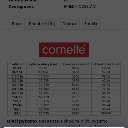
Země původu
:
EU
Dostupnost
:
IHNED K ODESLÁNÍ
Popis
Podobné (10)
Diskuze
Značka
Dívčí pyžamo Cornette.
Pohodlné dívčí pyžamo
vyrobené z vysoce kvalitní a měkké bavlny. Tričko s