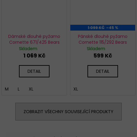
1 099 KČ
–45 %
Dámské dlouhé pyžamo
Pánské dlouhé pyžamo
Cornette 671/425 Bears
Cornette 115/292 Bears
Skladem
Skladem
1 069 Kč
599 Kč
DETAIL
DETAIL
M
L
XL
XL
ZOBRAZIT VŠECHNY SOUVISEJÍCÍ PRODUKTY