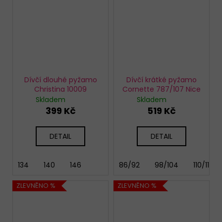
Dívčí dlouhé pyžamo
Dívčí krátké pyžamo
Christina 10009
Cornette 787/107 Nice
Skladem
Skladem
399 Kč
519 Kč
DETAIL
DETAIL
134
140
146
86/92
98/104
110/116
ZLEVNĚNO %
ZLEVNĚNO %