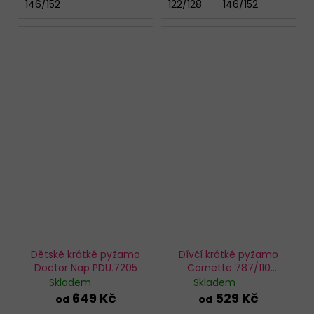
146/152
122/128
146/152
Dětské krátké pyžamo
Dívčí krátké pyžamo
Doctor Nap PDU.7205
Cornette 787/110
Travel 2
Skladem
Skladem
649 Kč
529 Kč
od
od