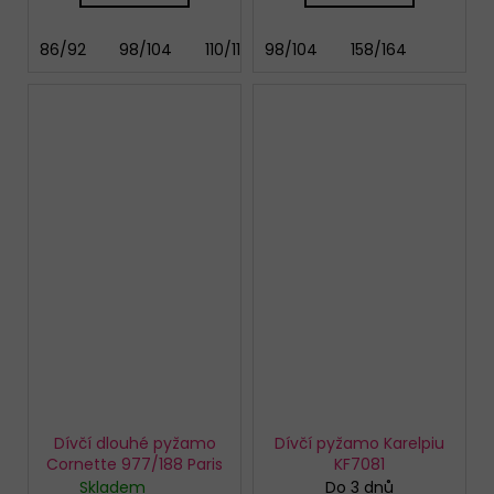
86/92
98/104
110/116
98/104
122/128
158/164
134/140
146/
Dívčí dlouhé pyžamo
Dívčí pyžamo Karelpiu
Cornette 977/188 Paris
KF7081
Skladem
Do 3 dnů