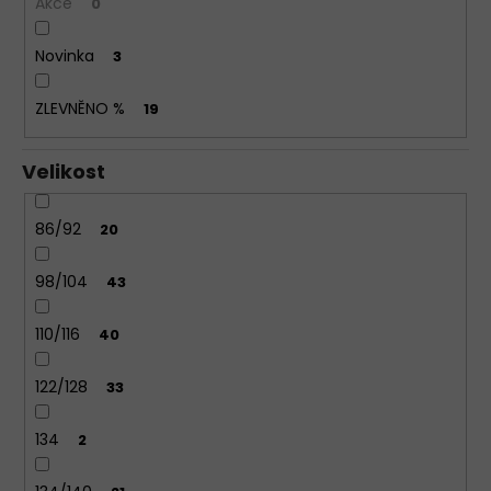
Akce
0
KALHOTKY
JULIMEX
Novinka
3
SIMPLE
BÉŽOVÉ
ZLEVNĚNO %
19
199
Kč
Velikost
86/92
20
98/104
43
110/116
40
122/128
33
134
2