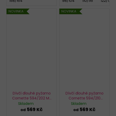
158/164
98/104
110/116
122/128
NOVINKA
NOVINKA
Dívčí dlouhé pyžamo
Dívčí dlouhé pyžamo
Cornette 594/202 My
Cornette 594/210
Friend
Friendship
Skladem
Skladem
569 Kč
569 Kč
od
od