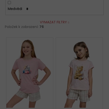
Medvědi
8
VYMAZAT FILTRY
Položek k zobrazení:
76
V
ý
p
i
s
p
r
o
d
u
k
t