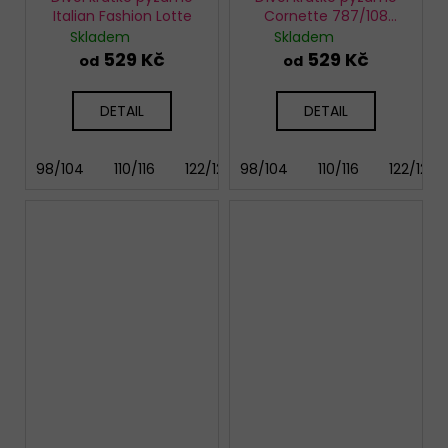
Italian Fashion Lotte
Cornette 787/108
Chihuahua
Skladem
Skladem
529 Kč
529 Kč
od
od
DETAIL
DETAIL
98/104
110/116
122/128
98/104
146/152
110/116
158/164
122/128