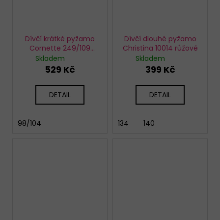
Dívčí krátké pyžamo
Dívčí dlouhé pyžamo
Cornette 249/109
Christina 10014 růžové
Black cat
Skladem
Skladem
529 Kč
399 Kč
DETAIL
DETAIL
98/104
134
140