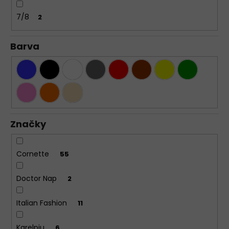
7/8
2
Barva
Značky
Cornette
55
Doctor Nap
2
Italian Fashion
11
Karelpiu
6