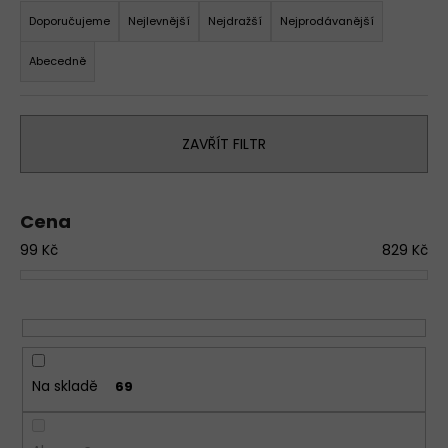
a
a
Doporučujeme
Nejlevnější
Nejdražší
Nejprodávanější
z
j
Abecedně
e
í
n
t
í
?
ZAVŘÍT FILTR
p
D
r
o
o
p
Cena
d
o
99
Kč
829
Kč
u
r
k
u
č
t
u
ů
j
e
Na skladě
69
m
e