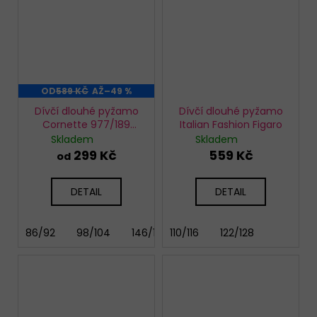
OD
589 KČ
AŽ
–49 %
Dívčí dlouhé pyžamo
Dívčí dlouhé pyžamo
Cornette 977/189
Italian Fashion Figaro
Snowy day
Skladem
Skladem
299 Kč
559 Kč
od
DETAIL
DETAIL
86/92
98/104
146/152
110/116
122/128