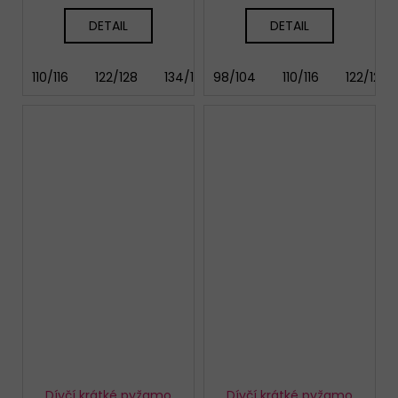
DETAIL
DETAIL
110/116
122/128
134/140
98/104
146/152
110/116
122/128
Dívčí krátké pyžamo
Dívčí krátké pyžamo