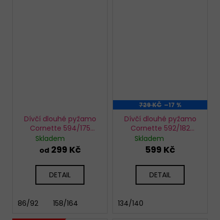
729 KČ
–17 %
Dívčí dlouhé pyžamo
Dívčí dlouhé pyžamo
Cornette 594/175
Cornette 592/182
Home
Christmas Tree
Skladem
Skladem
299 Kč
599 Kč
od
DETAIL
DETAIL
86/92
158/164
134/140