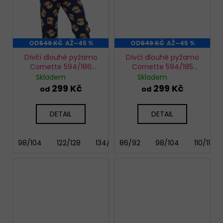
OD
549 KČ
AŽ
–45 %
OD
549 KČ
AŽ
–45 %
Dívčí dlouhé pyžamo
Dívčí dlouhé pyžamo
Cornette 594/186
Cornette 594/185
Teddy
Winter
Skladem
Skladem
299 Kč
299 Kč
od
od
DETAIL
DETAIL
98/104
122/128
134/140
86/92
146/152
98/104
110/116