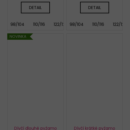
DETAIL
DETAIL
98/104
110/116
122/128
98/104
134/140
110/116
146/152
122/128
158
NOVINKA
Dívčí dlouhé pyžamo
Dívčí krátké pyžamo