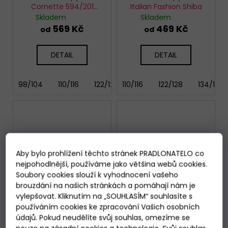
Cornette 594/201
Italian Fashion Shiba
Sleeping
Skladem
Skladem
569 Kč
469 Kč
od
od
DETAIL
DETAIL
98/104
110/116
122/128
110/116
134/140
122/128
146/152
134/140
158
Aby bylo prohlížení těchto stránek PRADLONATELO co
nejpohodlnější, používáme jako většina webů cookies.
Soubory cookies slouží k vyhodnocení vašeho
brouzdání na našich stránkách a pomáhají nám je
vylepšovat. Kliknutím na „SOUHLASÍM“ souhlasíte s
používáním cookies ke zpracování Vašich osobních
údajů. Pokud neudělíte svůj souhlas, omezíme se