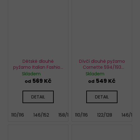
Dětské dlouhé
Dívčí dlouhé pyžamo
pyžamo Italian Fashion
Cornette 594/193
Wito
Sweet Dog
Skladem
Skladem
569 Kč
549 Kč
od
od
DETAIL
DETAIL
110/116
146/152
158/164
110/116
122/128
146/152