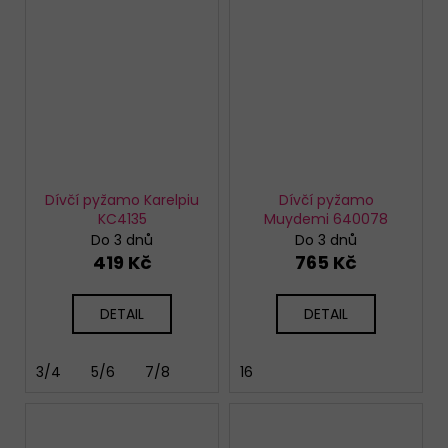
Dívčí pyžamo Karelpiu
Dívčí pyžamo
KC4135
Muydemi 640078
Do 3 dnů
Do 3 dnů
419 Kč
765 Kč
DETAIL
DETAIL
3/4
5/6
7/8
16