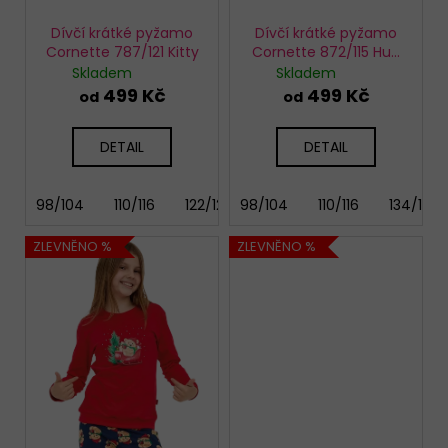
ů
Dívčí krátké pyžamo
Dívčí krátké pyžamo
Cornette 787/121 Kitty
Cornette 872/115 Hug
me
Skladem
Skladem
499 Kč
499 Kč
od
od
DETAIL
DETAIL
98/104
110/116
122/128
98/104
134/140
110/116
146/152
134/140
158
ZLEVNĚNO %
ZLEVNĚNO %