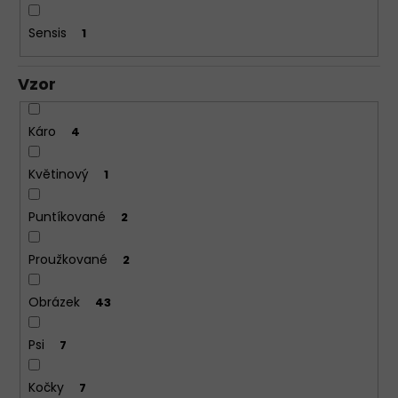
Sensis
1
Vzor
Káro
4
Květinový
1
Puntíkované
2
Proužkované
2
Obrázek
43
Psi
7
Kočky
7