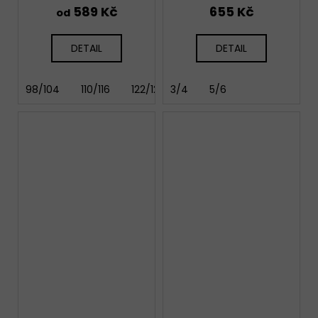
589 Kč
655 Kč
od
DETAIL
DETAIL
98/104
110/116
122/128
3/4
146/152
5/6
158/164