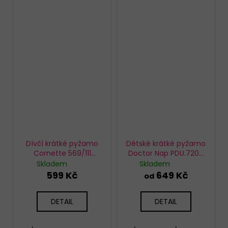
Dívčí krátké pyžamo
Dětské krátké pyžamo
Cornette 569/111
Doctor Nap PDU.7208
Lagoon
Sheep
Skladem
Skladem
599 Kč
649 Kč
od
DETAIL
DETAIL