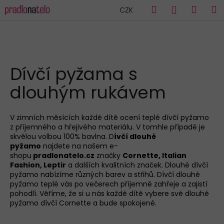
K
Přejít
Hledat
Náku
M
Přihlášen
CZK
na
o
obsah
Zpět
Zpět
košík
š
í
C
k
HLEDAT
o
Dívčí pyžama s
p
dlouhým rukávem
o
t
ř
V zimních měsících každé dítě ocení teplé dívčí pyžamo
z příjemného a hřejivého materiálu. V tomhle případě je
e
skvělou volbou 100% bavlna. D
ívčí dlouhé
b
pyžamo
najdete na našem e-
u
shopu
pradlonatelo.cz
značky
Cornette, Italian
Fashion, Leptir
a dalších kvalitních značek. Dlouhé dívčí
j
pyžamo nabízíme různých barev a střihů. Dívčí dlouhé
e
pyžamo teplé vás po večerech příjemně zahřeje a zajistí
pohodlí. Věříme, že si u nás každé dítě vybere své dlouhé
t
pyžamo dívčí Cornette a bude spokojené.
e
Ř
n