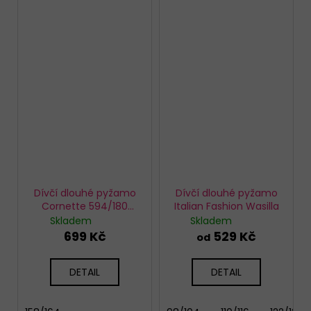
Dívčí dlouhé pyžamo
Dívčí dlouhé pyžamo
Cornette 594/180
Italian Fashion Wasilla
Sweet Bear
Skladem
Skladem
699 Kč
529 Kč
od
DETAIL
DETAIL