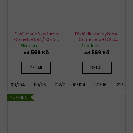
Dívčí dlouhé pyžamo
Dívčí dlouhé pyžamo
Cornette 594/202 My
Cornette 594/210
Friend
Friendship
Skladem
Skladem
569 Kč
569 Kč
od
od
DETAIL
DETAIL
98/104
110/116
122/128
98/104
134/140
110/116
146/152
122/128
158
NOVINKA