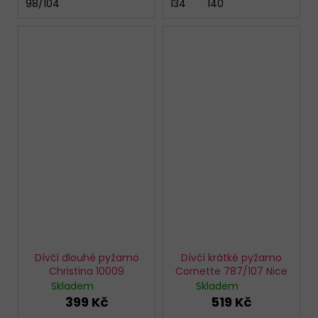
98/104
134
140
Dívčí dlouhé pyžamo
Dívčí krátké pyžamo
Christina 10009
Cornette 787/107 Nice
Skladem
Skladem
399 Kč
519 Kč