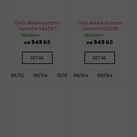
Dívčí dlouhé pyžamo
Dívčí dlouhé pyžamo
Cornette 594/187
Cornette 592/191
Bears
Panther
Skladem
Skladem
549 Kč
549 Kč
od
od
DETAIL
DETAIL
86/92
98/104
110/116
98/104
122/128
158/164
134/140
146/