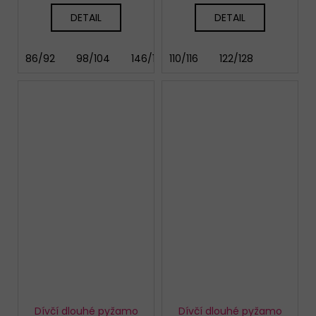
DETAIL
DETAIL
86/92
98/104
146/152
110/116
122/128
Dívčí dlouhé pyžamo
Dívčí dlouhé pyžamo