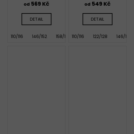
569 Kč
549 Kč
od
od
DETAIL
DETAIL
110/116
146/152
158/164
110/116
122/128
146/152