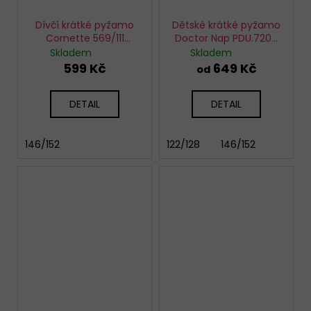
Dívčí krátké pyžamo
Dětské krátké pyžamo
Cornette 569/111
Doctor Nap PDU.7208
Lagoon
Sheep
Skladem
Skladem
599 Kč
649 Kč
od
DETAIL
DETAIL
146/152
122/128
146/152