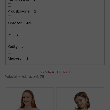
Proužkované
2
Obrázek
43
Psi
7
Kočky
7
Medvědi
8
VYMAZAT FILTRY
Položek k zobrazení:
76
V
ý
p
i