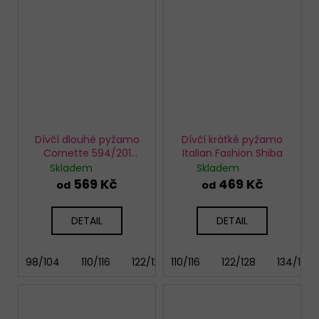
Dívčí dlouhé pyžamo
Dívčí krátké pyžamo
Cornette 594/201
Italian Fashion Shiba
Sleeping
Skladem
Skladem
569 Kč
469 Kč
od
od
DETAIL
DETAIL
98/104
110/116
122/128
110/116
134/140
122/128
146/152
134/140
158