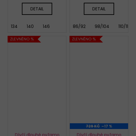
DETAIL
DETAIL
134
140
146
86/92
98/104
110/116
ZLEVNĚNO %
ZLEVNĚNO %
729 KČ
–17 %
Dívčí dlouhé pyžamo
Dívčí dlouhé pyžamo