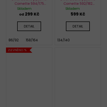
Cornette 594/175
Cornette 592/182
Home
Christmas Tree
Skladem
Skladem
299 Kč
599 Kč
od
DETAIL
DETAIL
86/92
158/164
134/140
ZLEVNĚNO %