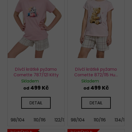
s
p
r
o
d
u
k
t
ů
Dívčí krátké pyžamo
Dívčí krátké pyžamo
Cornette 787/121 Kitty
Cornette 872/115 Hug
me
Skladem
Skladem
499 Kč
499 Kč
od
od
DETAIL
DETAIL
98/104
110/116
122/128
98/104
134/140
110/116
146/152
134/140
158