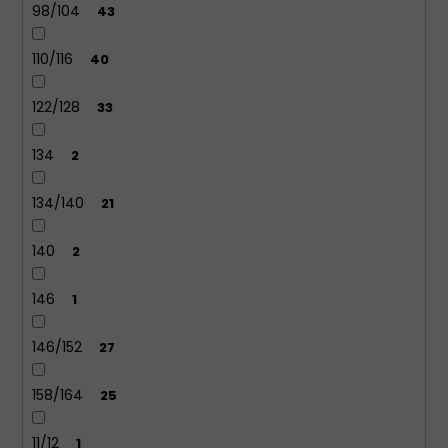
98/104
43
KALHOTKY
BAVLNĚNÉ
3679
110/116
40
LOVELYGIRL
179
122/128
33
Kč
134
2
134/140
21
140
2
146
1
146/152
27
158/164
25
11/12
1