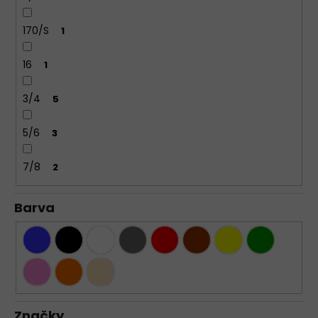
170/S
1
16
1
3/4
5
5/6
3
7/8
2
Barva
Značky