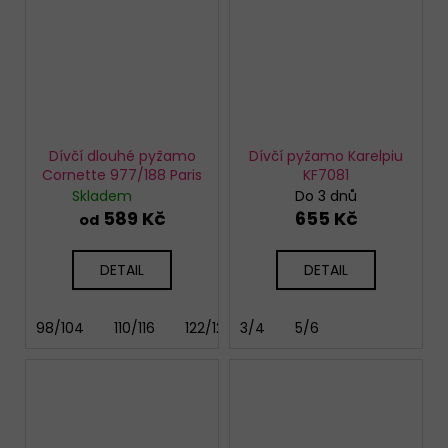
Dívčí dlouhé pyžamo
Dívčí pyžamo Karelpiu
Cornette 977/188 Paris
KF7081
Skladem
Do 3 dnů
589 Kč
655 Kč
od
DETAIL
DETAIL
98/104
110/116
122/128
3/4
146/152
5/6
158/164