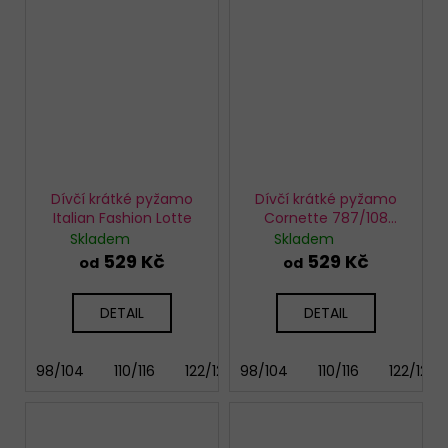
Dívčí krátké pyžamo
Dívčí krátké pyžamo
Italian Fashion Lotte
Cornette 787/108
Chihuahua
Skladem
Skladem
529 Kč
529 Kč
od
od
DETAIL
DETAIL
98/104
110/116
122/128
98/104
146/152
110/116
158/164
122/128