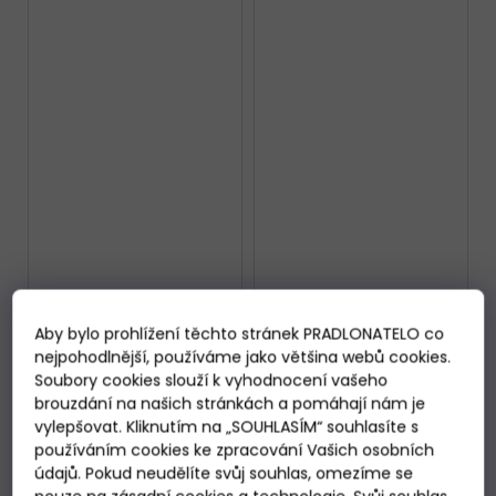
Dívčí krátké pyžamo
Dívčí krátké pyžamo
Italian Fashion Ariela
Cornette 788/114
Aby bylo prohlížení těchto stránek PRADLONATELO co
Dolce vita
Skladem
Skladem
nejpohodlnější, používáme jako většina webů cookies.
499 Kč
589 Kč
od
Soubory cookies slouží k vyhodnocení vašeho
brouzdání na našich stránkách a pomáhají nám je
vylepšovat. Kliknutím na „SOUHLASÍM“ souhlasíte s
DETAIL
DETAIL
používáním cookies ke zpracování Vašich osobních
údajů. Pokud neudělíte svůj souhlas, omezíme se