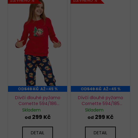
ZLEVNĚNO %
ZLEVNĚNO %
OD
549 KČ
AŽ
–45 %
OD
549 KČ
AŽ
–45 %
Dívčí dlouhé pyžamo
Dívčí dlouhé pyžamo
Cornette 594/186
Cornette 594/185
Teddy
Winter
Skladem
Skladem
299 Kč
299 Kč
od
od
DETAIL
DETAIL