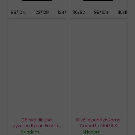
98/104
122/128
134/140
86/92
146/152
98/104
110/116
Dětské dlouhé
Dívčí dlouhé pyžamo
pyžamo Italian Fashion
Cornette 594/193
Wito
Sweet Dog
Skladem
Skladem