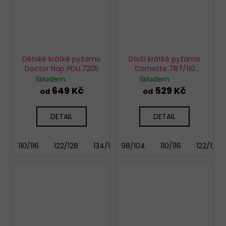
Dětské krátké pyžamo
Dívčí krátké pyžamo
Doctor Nap PDU.7205
Cornette 787/110
Travel 2
Skladem
Skladem
649 Kč
529 Kč
od
od
DETAIL
DETAIL
110/116
122/128
134/140
98/104
146/152
110/116
122/128