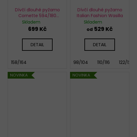
Dívčí dlouhé pyžamo
Dívčí dlouhé pyžamo
Cornette 594/180
Italian Fashion Wasilla
Sweet Bear
Skladem
Skladem
699 Kč
529 Kč
od
DETAIL
DETAIL
158/164
98/104
110/116
122/128
NOVINKA
NOVINKA