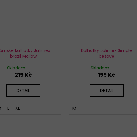
ámské kalhotky Julimex
Kalhotky Julimex Simple
brazil Mallow
béžové
Skladem
Skladem
219 Kč
199 Kč
DETAIL
DETAIL
M
L
XL
M