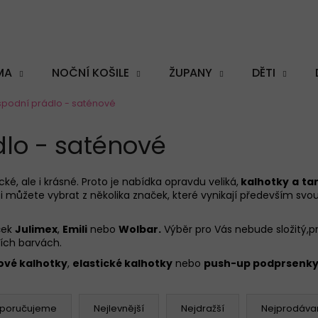
MA
NOČNÍ KOŠILE
ŽUPANY
DĚTI
podní prádlo - saténové
Co potřebujete najít?
lo - saténové
cké, ale i krásné. Proto je nabídka opravdu veliká,
kalhotky
a
ta
si můžete vybrat z několika značek, které vynikají především svo
HLEDAT
ček
Julimex
,
Emili
nebo
Wolbar
.
Výběr pro Vás nebude složitý,p
ních barvách.
Doporučujeme
ové kalhotky
,
elastické kalhotky
nebo
push-up podprsenk
poručujeme
Nejlevnější
Nejdražší
Nejprodávan