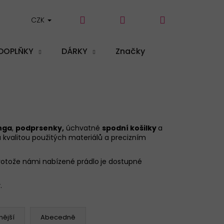
Hledat
Přihlášení
Nákupní
CZK
DOPLŇKY
DÁRKY
Značky
košík
nga
,
podprsenky
,
úchvatné
spodní košilky
a
u kvalitou použitých materiálů a precizním
rotože námi nabízené prádlo
je dostupné
y
.
ější
Abecedně