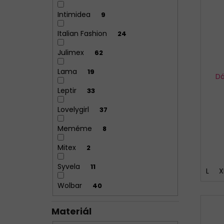
Intimidea
9
Italian Fashion
24
Julimex
62
Lama
19
Dá
Leptir
33
Lovelygirl
37
Meméme
8
Mitex
2
Syvela
11
L
X
Wolbar
40
Materiál