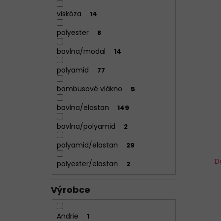
viskóza
14
polyester
8
bavlna/modal
14
polyamid
77
bambusové vlákno
5
bavlna/elastan
149
bavlna/polyamid
2
polyamid/elastan
29
D
polyester/elastan
2
Výrobce
Andrie
1