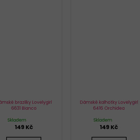
ámské brazilky Lovelygirl
Dámské kalhotky Lovelygirl
6631 Bianco
6416 Orchidea
Skladem
Skladem
149 Kč
149 Kč