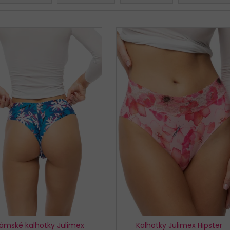
KALHOTKY BAVLNĚNÉ 3679 LOVELYGIRL
KALHOTKY JULIM
179 Kč
199 Kč
ámské kalhotky Julimex
Kalhotky Julimex Hipster