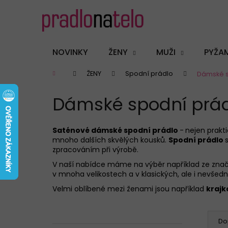
K
Přejít
na
o
obsah
Zpět
Zpět
š
do
do
í
NOVINKY
ŽENY
MUŽI
PYŽA
k
obchodu
obchodu
Domů
ŽENY
Spodní prádlo
Dámské s
Dámské spodní prád
Saténové dámské spodní prádlo
-
nejen prakti
mnoho dalších skvělých kousků.
Spodní prádlo
zpracováním při výrobě.
V naší nabídce máme na výběr například ze zna
v mnoha velikostech a v klasických, ale i nevšed
Velmi oblíbené mezi ženami jsou například
krajk
P
Ř
o
a
Do