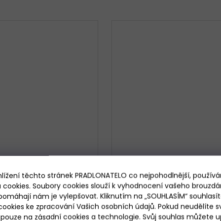
hlížení těchto stránek PRADLONATELO co nejpohodlnější, použív
 cookies. Soubory cookies slouží k vyhodnocení vašeho brouzdá
pomáhají nám je vylepšovat. Kliknutím na „SOUHLASÍM“ souhlasít
ookies ke zpracování Vašich osobních údajů. Pokud neudělíte sv
ámské kalhotky Julimex
Dámské kalhotky Julimex
ouze na zásadní cookies a technologie. Svůj souhlas můžete up
Classic Avocado
Brazil Exotico