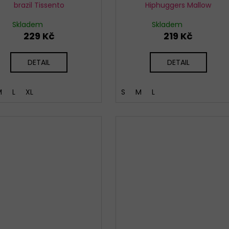
brazil Tissento
Hiphuggers Mallow
Skladem
Skladem
229 Kč
219 Kč
DETAIL
DETAIL
M
L
XL
S
M
L