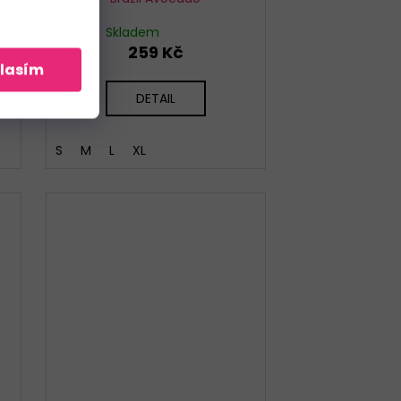
Skladem
259 Kč
lasím
DETAIL
S
M
L
XL