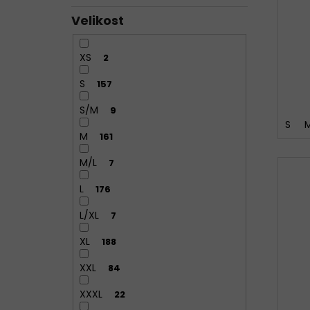
Velikost
XS
2
S
157
S/M
9
S
M
161
M/L
7
L
176
L/XL
7
XL
188
XXL
84
XXXL
22