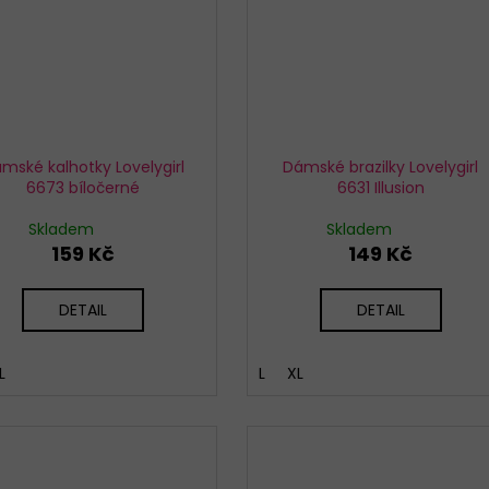
mské kalhotky Lovelygirl
Dámské brazilky Lovelygirl
6673 bíločerné
6631 Illusion
Skladem
Skladem
159 Kč
149 Kč
DETAIL
DETAIL
L
L
XL