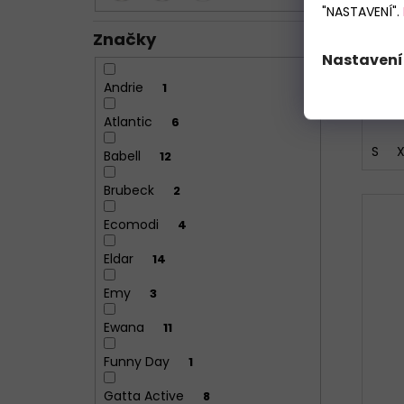
"NASTAVENÍ".
Značky
Nastavení
Andrie
1
Atlantic
6
S
X
Babell
12
Brubeck
2
Ecomodi
4
Eldar
14
Emy
3
Ewana
11
Funny Day
1
Gatta Active
8