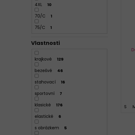
4XL
10
70/C
1
75/C
1
Vlastnosti
D
krajkové
129
bezešvé
46
stahovací
16
sportovní
7
klasické
176
S
elastické
6
s obrázkem
5