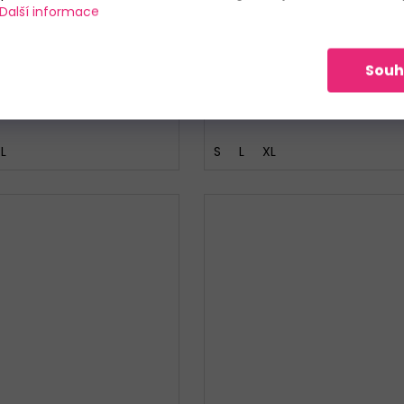
Další informace
Skladem
Skladem
249 Kč
259 Kč
Souh
DETAIL
DETAIL
L
S
L
XL