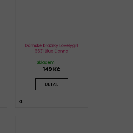
Dámské brazilky Lovelygirl
6631 Blue Donna
Skladem
149 Kč
DETAIL
XL