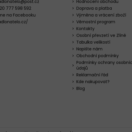
adlonatelo
@
post.cz
Hodnocení obchodu
20 777 598 592
Doprava a platba
me na Facebooku
Výměna a vrácení zboží
adlonatelo.cz/
Věrnostní program
Kontakty
Osobní převzetí ve Zlíně
Tabulka velikostí
Napište nám
Obchodní podmínky
Podmínky ochrany osobní
údajů
Reklamační řád
Kde nakupovat?
Blog