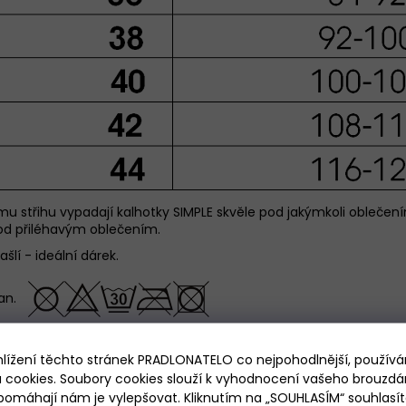
u střihu vypadají kalhotky SIMPLE skvěle pod jakýmkoli obleče
 pod přiléhavým oblečením.
lí - ideální dárek.
tan.
hlížení těchto stránek PRADLONATELO co nejpohodlnější, použív
 cookies. Soubory cookies slouží k vyhodnocení vašeho brouzdá
pomáhají nám je vylepšovat. Kliknutím na „SOUHLASÍM“ souhlasít