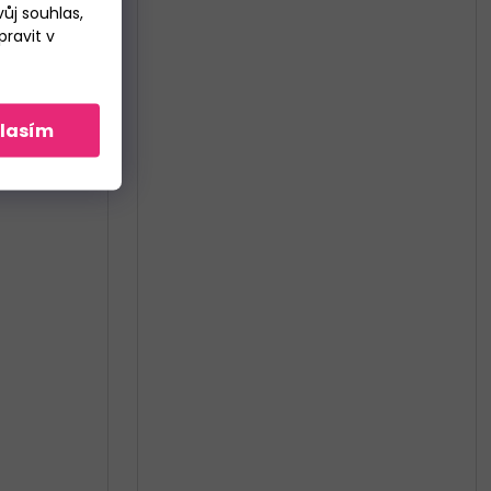
ůj souhlas,
ravit v
lasím