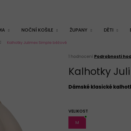
MA
NOČNÍ KOŠILE
ŽUPANY
DĚTI
Kalhotky Julimex Simple béžové
Co potřebujete najít?
Průměrné
1 hodnocení
Podrobnosti ho
hodnocení
Kalhotky Ju
produktu
je
5,0
HLEDAT
z
Dámské klasické kalhot
5
hvězdiček.
Doporučujeme
VELIKOST
M