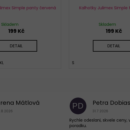
ulimex Simple panty červená
Kalhotky Julimex Simple 
Skladem
Skladem
199 Kč
199 Kč
DETAIL
DETAIL
XL
S
Irena Mátlová
Petra Dobia
PD
Hodnocení obchodu je 5 z 5 hvězdiček.
Hodnocení obchodu
1.8.2026
31.7.2026
Rychle odeslani, skvele ceny, 
poradku.