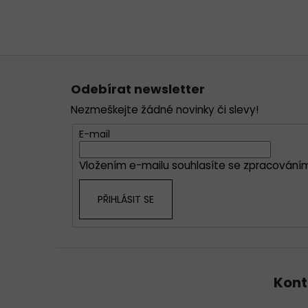
Z
á
Odebírat newsletter
p
Nezmeškejte žádné novinky či slevy!
a
t
E-mail
í
Vložením e-mailu souhlasíte se
zpracováním
PŘIHLÁSIT SE
Kont