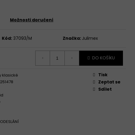
Možnosti doručení
TTE CLASSIC 001/197
Kód:
37093/M
Značka:
Julimex
DO KOŠÍKU
Tisk
y klasické
3251478
Zeptat se
Sdílet
id
é
 ODESLÁNÍ