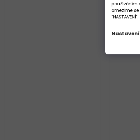
používáním c
omezíme se p
"NASTAVENÍ".
Nastavení