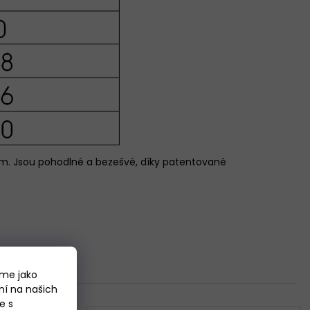
ním. Jsou pohodlné a bezešvé, díky patentované
áme jako
ní na našich
e s