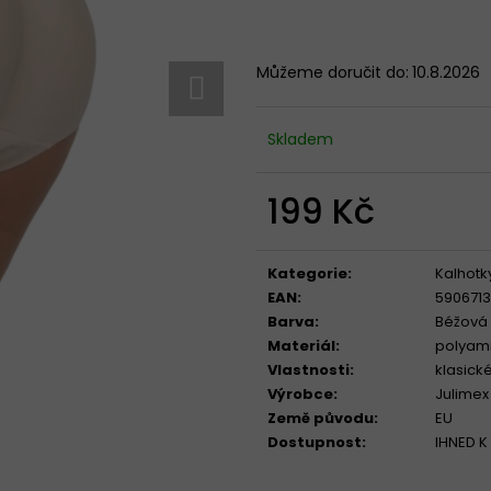
Můžeme doručit do:
10.8.2026
KALHOTKY BAVLNĚNÉ 3679 LOVELYGIRL
TRENÝRKY CORNE
179 Kč
319 Kč
Skladem
199 Kč
Měrná
cena:
Kategorie
:
Kalhotk
EAN
:
590671
Barva
:
Béžová
Materiál
:
polyam
Vlastnosti
:
klasick
Výrobce
:
Julimex
Země původu
:
EU
Dostupnost
:
IHNED K