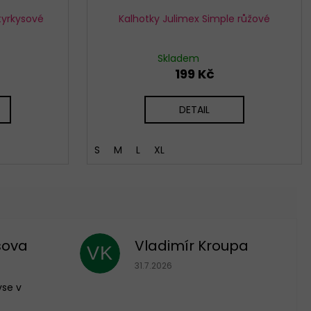
tyrkysové
Kalhotky Julimex Simple růžové
Skladem
199 Kč
DETAIL
S
M
L
XL
sova
Vladimír Kroupa
VK
 je 5 z 5 hvězdiček.
Hodnocení obchodu je 5 z 5 hvězdič
31.7.2026
vse v