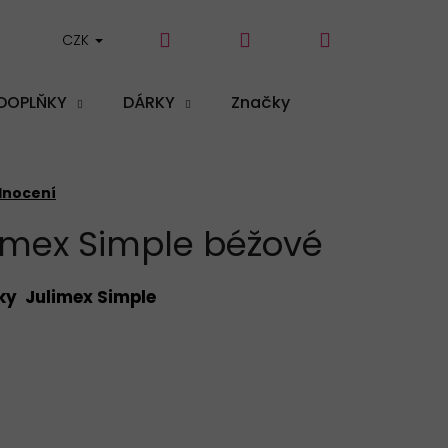
Hledat
Přihlášení
Nákupní
CZK
DOPLŇKY
DÁRKY
Značky
košík
dnocení
limex Simple béžové
ky Julimex Simple