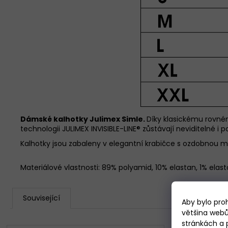
Dámské kalhotky Julimex Simle.
Díky klasickému rovném
technologii JULIMEX INVISIBLE-LINE® zůstávají neviditelné i
Kalhotky jsou zabaleny v elegantní krabičce s ozdobnou maš
Materiálové vlastnosti: 89% polyamid, 10% elastan, 1% elas
Související
Aby bylo pro
většina webů
stránkách a 