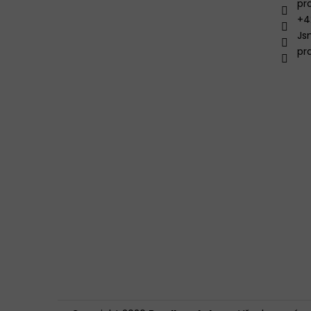
pr
+4
Js
pr