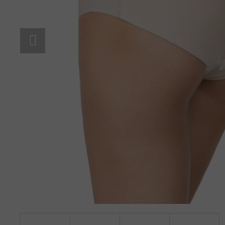
BAVLNĚNÉ KALHOTKY LOVELYGIRL 1656
145 Kč