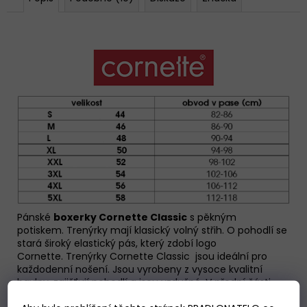
Pánské
boxerky Cornette Classic
s pěkným
potiskem. Trenýrky mají klasický volný střih. O pohodlí se
stará široký elastický pás, který zdobí logo
Cornette.
Trenýrky Cornette Classic
jsou ideální pro
každodenní nošení. Jsou vyrobeny z vysoce kvalitní
bavlny, zajišťují pohodlí a jsou vzdušné. V přední části
rozepínání na jeden knoflíček.
Baleno v krabičce.