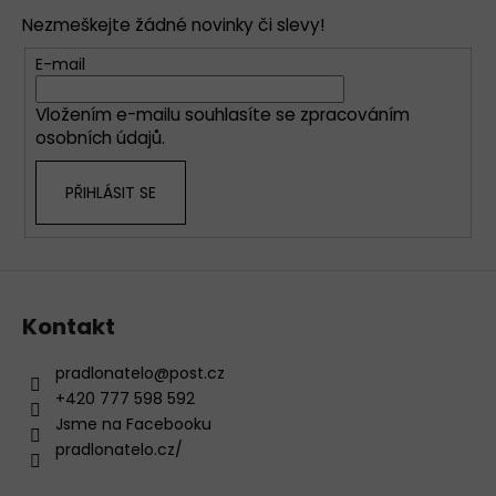
p
Nezmeškejte žádné novinky či slevy!
a
t
E-mail
í
Vložením e-mailu souhlasíte se
zpracováním
osobních údajů
.
PŘIHLÁSIT SE
Kontakt
pradlonatelo
@
post.cz
+420 777 598 592
Jsme na Facebooku
pradlonatelo.cz/