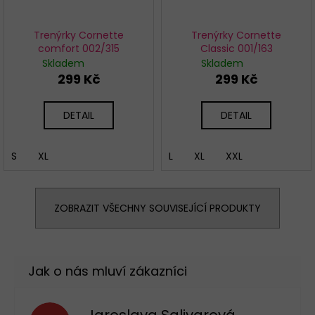
Trenýrky Cornette
Trenýrky Cornette
comfort 002/315
Classic 001/163
Skladem
Skladem
299 Kč
299 Kč
DETAIL
DETAIL
S
XL
L
XL
XXL
ZOBRAZIT VŠECHNY SOUVISEJÍCÍ PRODUKTY
Jaroslava Salivarová