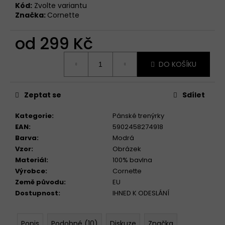
Kód:
Zvolte variantu
Značka:
Cornette
od
299 Kč
Měrná
DO KOŠÍKU
cena:
Zeptat se
Sdílet
Kategorie
:
Pánské trenýrky
EAN
:
5902458274918
Barva
:
Modrá
Vzor
:
Obrázek
Materiál
:
100% bavlna
Výrobce
:
Cornette
Země původu
:
EU
Dostupnost
:
IHNED K ODESLÁNÍ
Popis
Podobné (10)
Diskuze
Značka