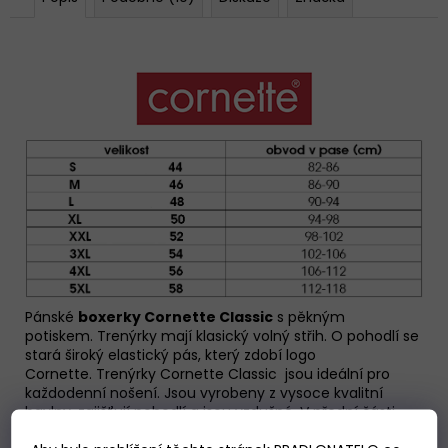
Pánské
boxerky Cornette Classic
s pěkným
potiskem. Trenýrky mají klasický volný střih. O pohodlí se
stará široký elastický pás, který zdobí logo
Cornette.
Trenýrky Cornette Classic
jsou ideální pro
každodenní nošení. Jsou vyrobeny z vysoce kvalitní
bavlny, zajišťují pohodlí a jsou vzdušné. V přední části
rozepínání na jeden knoflíček.
Baleno v krabičce.