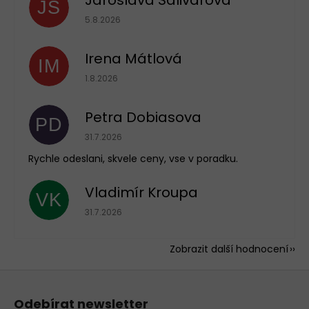
JS
Hodnocení obchodu je 5 z 5 hvězdiček.
5.8.2026
Irena Mátlová
IM
Hodnocení obchodu je 5 z 5 hvězdiček.
1.8.2026
Petra Dobiasova
PD
Hodnocení obchodu je 5 z 5 hvězdiček.
31.7.2026
Rychle odeslani, skvele ceny, vse v poradku.
Vladimír Kroupa
VK
Hodnocení obchodu je 5 z 5 hvězdiček.
31.7.2026
Zobrazit další hodnocení
Z
á
Odebírat newsletter