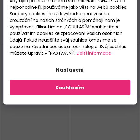
Aby bylo prohlížení těchto stránek PRADLONATELO co
Materiálové složení
: 100% bavlna.
nejpohodlnější, používáme jako většina webů cookies.
Soubory cookies slouží k vyhodnocení vašeho
brouzdání na našich stránkách a pomáhají nám je
vylepšovat. Kliknutím na „SOUHLASÍM“ souhlasíte s
Související
používáním cookies ke zpracování Vašich osobních
údajů. Pokud neudělíte svůj souhlas, omezíme se
pouze na zásadní cookies a technologie. Svůj souhlas
můžete upravit v "NASTAVENÍ".
Další informace
Nastavení
Souhlasím