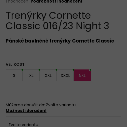
Průměrné
1 hodnocení
Podrobnosti hodnocení
hodnocení
BAVLNĚNÉ
Trenýrky Cornette
produktu
KALHOTKY
LOVELYGIRL
je
6651
Classic 016/23 Night 3
5,0
z
155
5
Kč
hvězdiček.
Pánské bavlněné trenýrky Cornette Classic
VELIKOST
S
XL
XXL
XXXL
5XL
Můžeme doručit do:
Zvolte variantu
Možnosti doručení
Zvolte variantu