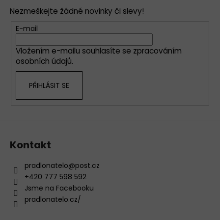
p
Nezmeškejte žádné novinky či slevy!
a
t
E-mail
í
Vložením e-mailu souhlasíte se
zpracováním
osobních údajů
.
PŘIHLÁSIT SE
Kontakt
pradlonatelo
@
post.cz
+420 777 598 592
Jsme na Facebooku
pradlonatelo.cz/