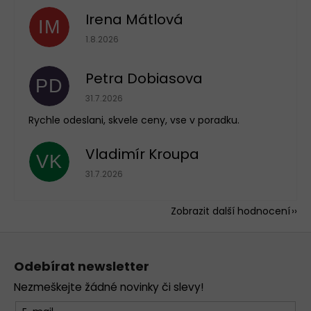
Irena Mátlová
IM
Hodnocení obchodu je 5 z 5 hvězdiček.
1.8.2026
Petra Dobiasova
PD
Hodnocení obchodu je 5 z 5 hvězdiček.
31.7.2026
Rychle odeslani, skvele ceny, vse v poradku.
Vladimír Kroupa
VK
Hodnocení obchodu je 5 z 5 hvězdiček.
31.7.2026
Zobrazit další hodnocení
Z
á
Odebírat newsletter
p
Nezmeškejte žádné novinky či slevy!
a