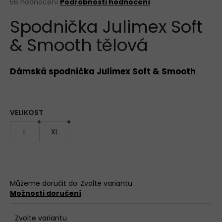
Průměrné
56 hodnocení
Podrobnosti hodnocení
hodnocení
KALHOTKY
Spodnička Julimex Soft
produktu
BAVLNĚNÉ
3679
je
LOVELYGIRL
& Smooth tělová
3,5
z
179
5
Kč
hvězdiček.
Dámská spodnička Julimex Soft & Smooth
VELIKOST
L
XL
Můžeme doručit do:
Zvolte variantu
Možnosti doručení
Zvolte variantu