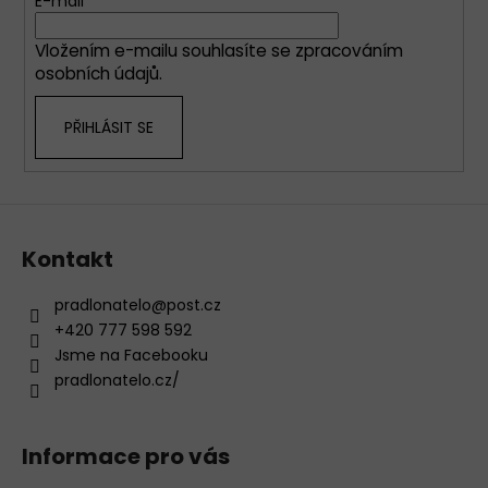
t
E-mail
í
Vložením e-mailu souhlasíte se
zpracováním
osobních údajů
.
PŘIHLÁSIT SE
Kontakt
pradlonatelo
@
post.cz
+420 777 598 592
Jsme na Facebooku
pradlonatelo.cz/
Informace pro vás