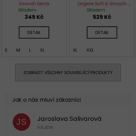
Smooth černá
Lingerie Soft & Smooth
Černá
Skladem
Skladem
349 Kč
529 Kč
DETAIL
DETAIL
S
M
L
XL
XL
XXL
ZOBRAZIT VŠECHNY SOUVISEJÍCÍ PRODUKTY
Jaroslava Salivarová
JS
Hodnocení obchodu je 5 z 5 hvězdiček.
5.8.2026