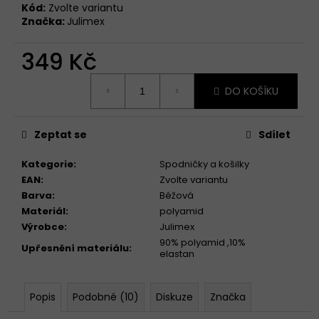
Kód:
Zvolte variantu
Značka:
Julimex
349 Kč
Měrná
DO KOŠÍKU
cena:
Zeptat se
Sdílet
Kategorie
:
Spodničky a košilky
EAN
:
Zvolte variantu
Barva
:
Béžová
Materiál
:
polyamid
Výrobce
:
Julimex
90% polyamid ,10%
Upřesnění materiálu
:
elastan
Popis
Podobné (10)
Diskuze
Značka