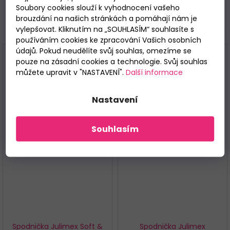
Soubory cookies slouží k vyhodnocení vašeho
brouzdání na našich stránkách a pomáhají nám je
Související
vylepšovat. Kliknutím na „SOUHLASÍM“ souhlasíte s
používáním cookies ke zpracování Vašich osobních
údajů. Pokud neudělíte svůj souhlas, omezíme se
pouze na zásadní cookies a technologie. Svůj souhlas
můžete upravit v "NASTAVENÍ".
Další informace
Nastavení
Souhlasím
Spodnička Julimex Soft &
Spodnička Julimex