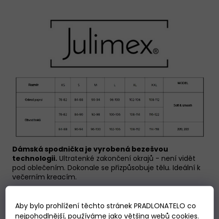
Dámská spodnička je vyrobená bezešvou
technologii.
Ultratenké zakončení okrajů - není vidět
pod oblečením. Dokonale se přizpůsobuje tělu. Ideální k
večerním kreacím.
Materiálové vlastnosti: 90% polyamid, 10% elastan.
Aby bylo prohlížení těchto stránek PRADLONATELO co
nejpohodlnější, používáme jako většina webů cookies.