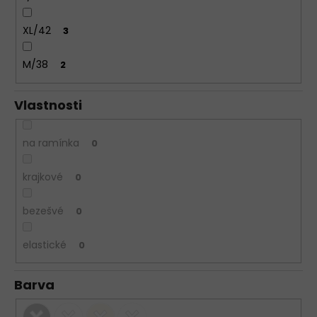
XL/42
3
M/38
2
Vlastnosti
na ramínka
0
krajkové
0
bezešvé
0
elastické
0
Barva