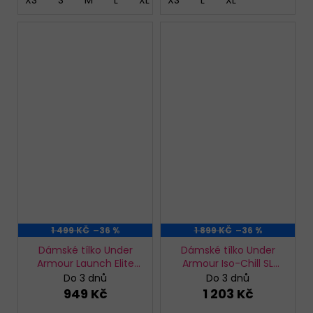
XS
S
M
L
XL
XS
L
XL
1 499 KČ
–36 %
1 899 KČ
–36 %
Dámské tílko Under
Dámské tílko Under
Armour Launch Elite
Armour Iso-Chill SL
Tank
Polo
Do 3 dnů
Do 3 dnů
949 Kč
1 203 Kč