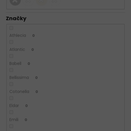
Značky
Athlecia
0
Atlantic
0
Babell
0
Bellissima
0
Cotonella
0
Eldar
0
Emili
0