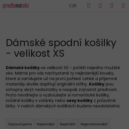
K
Přejít
Hledat
Náku
M
Přihlášen
CZK
na
o
obsah
Zpět
Zpět
košík
š
í
C
k
HLEDAT
o
Dámské spodní košilky
p
- velikost XS
o
t
ř
Dámské košilky
ve velikosti XS - potěší nejedno mužské
oko. Máme pro vás nachystané ty nejkrásnější kousky,
e
které si zamilujete už na první pohled. Lehké a příjemné
b
materiály skvěle doplňují originální střihy.
Košilky
jsou
u
schopny skrýt nedostatky a naopak zvýraznit přednosti.
Proto neváhejte a vyzkoušejte si romantické košilky,
j
svůdné košilky s volánky nebo
sexy košilky
z průsvitné
e
látky. V našich dámských košilkách budete neodolatelná.
t
Ř
e
a
Doporučujeme
Nejlevnější
Nejdražší
Nejprodávanější
n