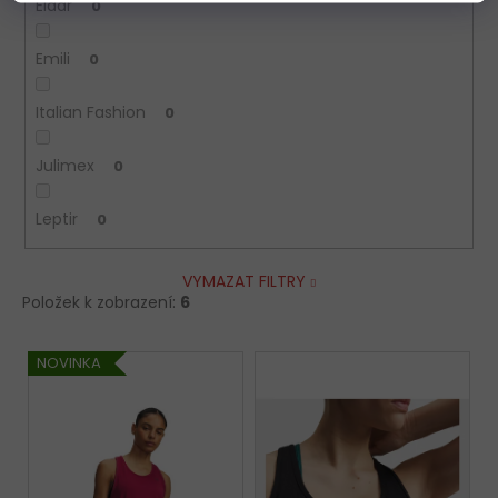
Eldar
0
Emili
0
Italian Fashion
0
Julimex
0
Leptir
0
VYMAZAT FILTRY
Položek k zobrazení:
6
V
NOVINKA
ý
p
i
s