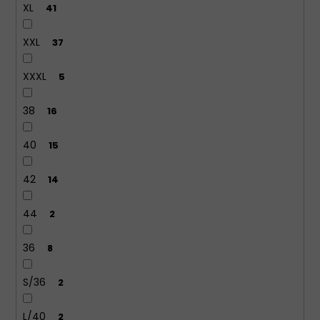
XL
41
XXL
37
XXXL
5
38
16
40
15
42
14
44
2
36
8
S/36
2
L/40
2