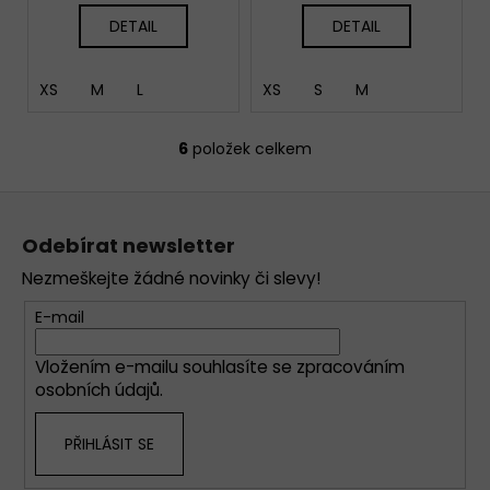
DETAIL
DETAIL
XS
M
L
XS
S
M
6
položek celkem
O
v
Z
l
á
á
Odebírat newsletter
d
p
a
Nezmeškejte žádné novinky či slevy!
a
c
t
E-mail
í
í
p
Vložením e-mailu souhlasíte se
zpracováním
r
osobních údajů
.
v
k
PŘIHLÁSIT SE
y
v