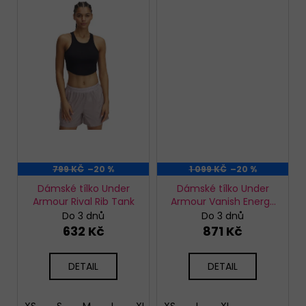
799 KČ
–20 %
1 099 KČ
–20 %
Dámské tílko Under
Dámské tílko Under
Armour Rival Rib Tank
Armour Vanish Energy
Crop Tank
Do 3 dnů
Do 3 dnů
632 Kč
871 Kč
DETAIL
DETAIL