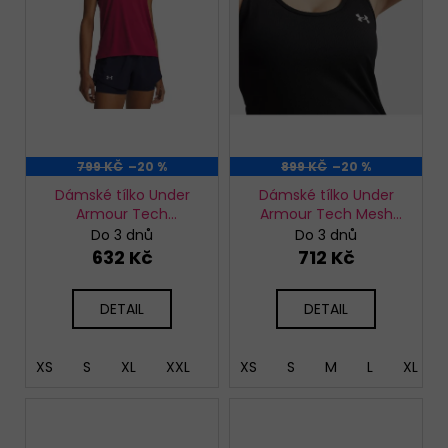
p
r
o
d
u
k
t
799 KČ
–20 %
899 KČ
–20 %
ů
Dámské tílko Under
Dámské tílko Under
Armour Tech
Armour Tech Mesh
Knockout Tank
Racer Tank
Do 3 dnů
Do 3 dnů
632 Kč
712 Kč
DETAIL
DETAIL
XS
S
XL
XXL
XS
S
M
L
XL