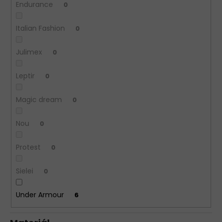
Endurance
0
Italian Fashion
0
Julimex
0
Leptir
0
Magic dream
0
Nou
0
Protest
0
Sielei
0
Under Armour
6