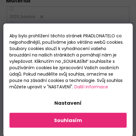
Materiál
100% bavlna
0
viskóza
0
Aby bylo prohlížení těchto stránek PRADLONATELO co
nejpohodlnější, používáme jako většina webů cookies.
polyamid
0
Soubory cookies slouží k vyhodnocení vašeho
brouzdání na našich stránkách a pomáhají nám je
bambusové vlákno
0
vylepšovat. Kliknutím na „SOUHLASÍM“ souhlasíte s
používáním cookies ke zpracování Vašich osobních
údajů. Pokud neudělíte svůj souhlas, omezíme se
bavlna/elastan
0
pouze na zásadní cookies a technologie. Svůj souhlas
můžete upravit v "NASTAVENÍ".
Další informace
Výrobce
Nastavení
Atlantic
0
Souhlasím
Babell
0