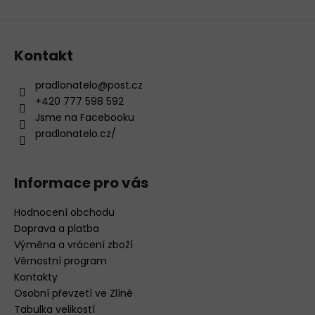
ý
p
i
s
Kontakt
u
pradlonatelo
@
post.cz
+420 777 598 592
Jsme na Facebooku
pradlonatelo.cz/
Informace pro vás
Hodnocení obchodu
Doprava a platba
Výměna a vrácení zboží
Věrnostní program
Kontakty
Osobní převzetí ve Zlíně
Tabulka velikostí