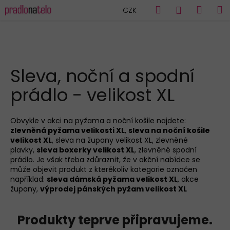
K
Přejít
Hledat
Náku
M
Přihlášen
CZK
na
o
obsah
Zpět
Zpět
košík
š
í
C
k
HLEDAT
o
Sleva, noční a spodní
p
prádlo - velikost XL
o
t
ř
Obvykle v akci na pyžama a noční košile najdete:
zlevněná pyžama velikosti XL
,
sleva na noční košile
e
velikost XL
,
sleva na župany velikost XL
,
zlevněné
b
plavky
,
sleva boxerky velikost XL
, zlevněné spodní
u
prádlo
. Je však třeba zdůraznit, že v akční nabídce se
může objevit produkt z kterékoliv kategorie označen
j
například:
sleva dámská pyžama velikost XL
, akce
e
župany,
výprodej pánských pyžam velikost XL
t
e
Produkty teprve připravujeme.
n