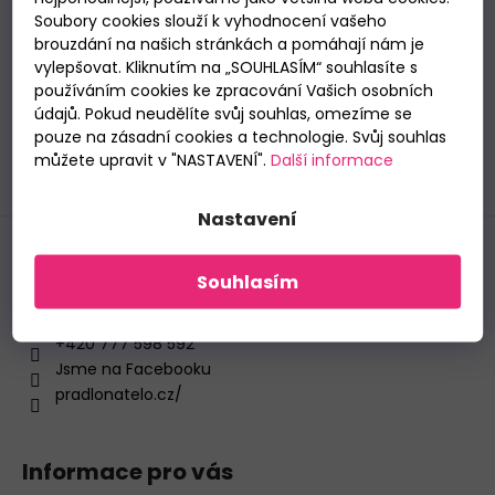
t
E-mail
Soubory cookies slouží k vyhodnocení vašeho
DÁMSKÁ
í
brouzdání na našich stránkách a pomáhají nám je
TANGA
Vložením e-mailu souhlasíte se
zpracováním
SIELEI
vylepšovat. Kliknutím na „SOUHLASÍM“ souhlasíte s
osobních údajů
.
1343
používáním cookies ke zpracování Vašich osobních
NEW
údajů. Pokud neudělíte svůj souhlas, omezíme se
185
pouze na zásadní cookies a technologie. Svůj souhlas
PŘIHLÁSIT SE
Kč
můžete upravit v "NASTAVENÍ".
Další informace
Nastavení
Kontakt
Souhlasím
pradlonatelo
@
post.cz
+420 777 598 592
Jsme na Facebooku
pradlonatelo.cz/
Informace pro vás