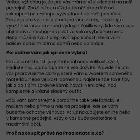
Velkou výhodou je, že pro vás máme vše skladem na naší
a
prodejně. Zboží si tak můžete téměř okamžitě od
zakoupení na e-shopu vyzvednout na naší pobočce.
j
Pokud je pro vás naše prodejna více z ruky, neváhejte
í
využít některou z mnoha výdejen Zásilkovny, kde vám vaši
t
objednávku necháme zaslat za velmi výhodnou cenu.
Nebo můžete zvolit přepravní společnost, která vám
?
balíček doručím přímo domů nebo do práce.
Poradíme vám jak správně vybrat
D
o
Pokud si nejste jisti jaký materiál nebo velikost zvolit,
p
sledujte naši
poradnu
, kde se vše dozvíte. Pravidelně pro
vás připravujeme články, které vám s výběrem správného
o
materiálu nebo velikosti pomohou. Najdete zde také tipy
r
jak a co s čím správně kombinovat. Není přeci nad
u
kompletně a krásně sladěný outfit.
č
Rádi vám samozřejmě poradíme také telefonicky, e-
u
mailem nebo přímo u nás na prodejně, kde se vám
j
budeme ochotně věnovat. Ať už nakupujete online nebo
e
v kamenné prodejně, vždy o vás bude postaráno s
m
maximální péčí.
e
Proč nakoupit právě na Pradlonatelo.cz?