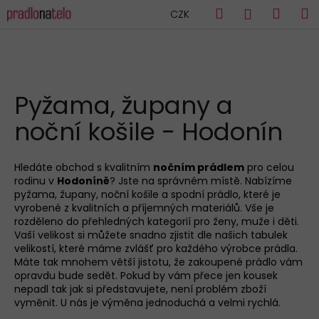
K
Přejít
Hledat
Náku
M
Přihlášen
CZK
na
o
obsah
Zpět
Zpět
košík
š
í
C
k
HLEDAT
o
Pyžama, župany a
p
noční košile - Hodonín
o
t
ř
Hledáte obchod s kvalitním
nočním prádlem
pro celou
rodinu v
Hodoníně
? Jste na správném místě. Nabízíme
e
pyžama
,
župany
,
noční košile
a
spodní prádlo
, které je
b
vyrobené z kvalitních a příjemných materiálů. Vše je
u
rozděleno do přehledných kategorií pro
ženy
,
muže
i
děti
.
Vaší velikost si můžete snadno zjistit dle našich tabulek
j
velikostí, které máme zvlášť pro každého výrobce prádla.
e
Máte tak mnohem větší jistotu, že zakoupené prádlo vám
opravdu bude sedět. Pokud by vám přece jen kousek
t
nepadl tak jak si představujete, není problém zboží
e
vyměnit. U nás je výměna jednoduchá a velmi rychlá.
n