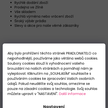
Rychlé dodání zboží
KALHOTKY
Prodejna ve Zlíně
JULIMEX
Vše skladem
SIMPLE
Rychlá výměna nebo vrácení zboží
BÉŽOVÉ
Široký výběr prádla
199
Slevy a akce pro naše věrné zákazníky
Kč
Aby bylo prohlížení těchto stránek PRADLONATELO co
nejpohodlnější, používáme jako většina webů cookies.
Soubory cookies slouží k vyhodnocení vašeho
brouzdání na našich stránkách a pomáhají nám je
vylepšovat. Kliknutím na „SOUHLASÍM“ souhlasíte s
používáním cookies ke zpracování Vašich osobních
údajů. Pokud neudělíte svůj souhlas, omezíme se
pouze na zásadní cookies a technologie. Svůj souhlas
Z
můžete upravit v "NASTAVENÍ".
Další informace
á
Odebírat newsletter
p
Nastavení