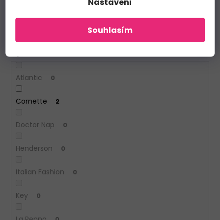
Nastavení
Zimní
0
Souhlasím
Výrobce
Atlantic
0
Cornette
2
Doctor Nap
0
Henderson
0
Italian Fashion
0
Key
0
La Penna
0