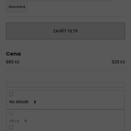
z
a
Abecedně
e
j
n
í
í
t
ZAVŘÍT FILTR
p
?
r
o
D
Cena
d
o
889
Kč
929
Kč
p
u
o
k
r
t
u
ů
č
u
j
Na skladě
2
e
m
e
Akce
0