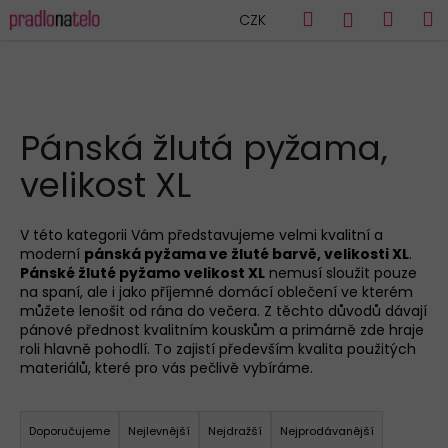
K
Přejít
Hledat
Náku
M
Přihlášen
CZK
na
o
obsah
Zpět
Zpět
košík
š
í
C
k
HLEDAT
o
Pánská žlutá pyžama,
p
velikost XL
o
t
ř
V této kategorii Vám představujeme velmi kvalitní a
moderní
pánská pyžama ve žluté barvě, velikosti XL
.
e
Pánské žluté pyžamo velikost XL
nemusí sloužit pouze
b
na spaní, ale i jako příjemné domácí oblečení ve kterém
u
můžete lenošit od rána do večera. Z těchto důvodů dávají
pánové přednost kvalitním kouskům a primárně zde hraje
j
roli hlavně pohodlí. To zajistí především kvalita použitých
e
materiálů, které pro vás pečlivě vybíráme.
t
Ř
e
a
Doporučujeme
Nejlevnější
Nejdražší
Nejprodávanější
n