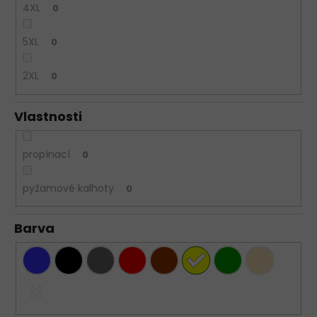
4XL
0
5XL
0
2XL
0
Vlastnosti
propínací
0
pyžamové kalhoty
0
Barva