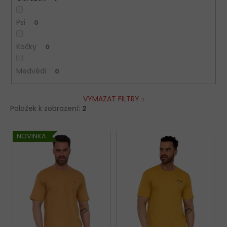
Psi
0
Kočky
0
Medvědi
0
VYMAZAT FILTRY
Položek k zobrazení:
2
V
NOVINKA
ý
p
i
s
p
r
o