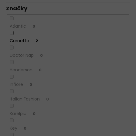
Značky
Atlantic
0
Cornette
2
Doctor Nap
0
Henderson
0
Infiore
0
Italian Fashion
0
Karelpiu
0
Key
0