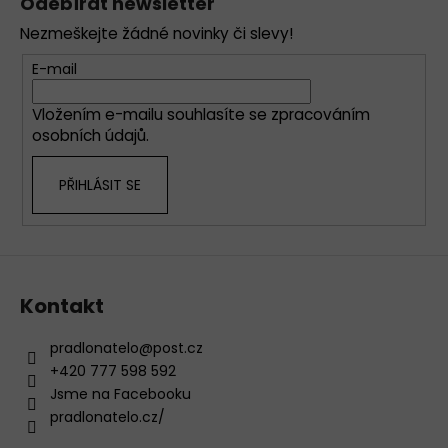
Odebírat newsletter
d
p
a
Nezmeškejte žádné novinky či slevy!
a
c
t
E-mail
í
í
p
Vložením e-mailu souhlasíte se
zpracováním
r
osobních údajů
.
v
k
PŘIHLÁSIT SE
y
v
ý
p
i
s
Kontakt
u
pradlonatelo
@
post.cz
+420 777 598 592
Jsme na Facebooku
pradlonatelo.cz/