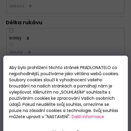
viskóza
0
Délka rukávu
krátký
2
dlouhý
0
Aby bylo prohlížení těchto stránek PRADLONATELO co
Délka nohavic
nejpohodlnější, používáme jako většina webů cookies.
Soubory cookies slouží k vyhodnocení vašeho
krátké
2
brouzdání na našich stránkách a pomáhají nám je
vylepšovat. Kliknutím na „SOUHLASÍM“ souhlasíte s
používáním cookies ke zpracování Vašich osobních
dlouhé
0
údajů. Pokud neudělíte svůj souhlas, omezíme se
pouze na zásadní cookies a technologie. Svůj souhlas
Období
můžete upravit v "NASTAVENÍ".
Další informace
Letní
2