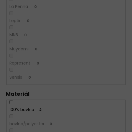
La Penna
0
Leptir
0
MNB
0
Muydemi
0
Represent
0
Sensis
0
Materiál
100% bavlna
2
bavlna/polyester
0