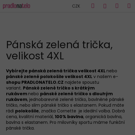
K
Přejít
Hledat
Náku
M
Přihlášen
CZK
na
o
obsah
Zpět
Zpět
košík
š
í
C
k
HLEDAT
o
Pánská zelená trička,
p
velikost 4XL
o
t
ř
Vybírejte pánská zelená trička velikost 4XL
nebo
pánské zelené polokošile velikost 4XL
v našem e-
e
shopu PRADLONATELO.CZ
najdete spoustu
b
variant.
Pánské zelené tričko s krátkým
u
rukávem
nebo
pánské zelené tričko s dlouhým
rukávem
, jednobarevné zelené tričko, bavlněné pánské
j
tričko, nebo slim pánské tričko s elastanem. Pokud máte
e
rádi
polokošile
, značka Cornette je ideální volba. Dobrá
cena, kvalitní materiál,
100% bavlna
, organická bavlna,
t
bavlna s elastanem. Pro milovníky sportu máme funkční
e
pánské trička.
n