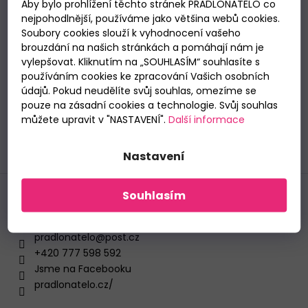
Odebírat newsletter
Aby bylo prohlížení těchto stránek PRADLONATELO co
p
BAVLNĚNÉ
nejpohodlnější, používáme jako většina webů cookies.
Nezmeškejte žádné novinky či slevy!
a
KALHOTKY
Soubory cookies slouží k vyhodnocení vašeho
LOVELYGIRL
t
E-mail
brouzdání na našich stránkách a pomáhají nám je
1656
í
vylepšovat. Kliknutím na „SOUHLASÍM“ souhlasíte s
145
používáním cookies ke zpracování Vašich osobních
Vložením e-mailu souhlasíte se
zpracováním
Kč
údajů. Pokud neudělíte svůj souhlas, omezíme se
osobních údajů
.
pouze na zásadní cookies a technologie. Svůj souhlas
můžete upravit v "NASTAVENÍ".
Další informace
PŘIHLÁSIT SE
Nastavení
Souhlasím
Kontakt
pradlonatelo
@
post.cz
+420 777 598 592
Jsme na Facebooku
pradlonatelo.cz/