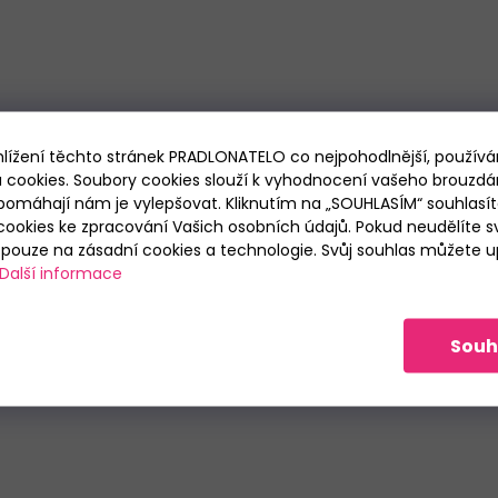
p
r
v
k
y
v
ý
hlížení těchto stránek PRADLONATELO co nejpohodlnější, použív
p
 cookies. Soubory cookies slouží k vyhodnocení vašeho brouzdá
i
pomáhají nám je vylepšovat. Kliknutím na „SOUHLASÍM“ souhlasít
s
ookies ke zpracování Vašich osobních údajů. Pokud neudělíte sv
u
ouze na zásadní cookies a technologie. Svůj souhlas můžete up
Další informace
Souh