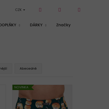
Hledat
Přihlášení
Nákupní
CZK
DOPLŇKY
DÁRKY
Značky
košík
ější
Abecedně
NOVINKA