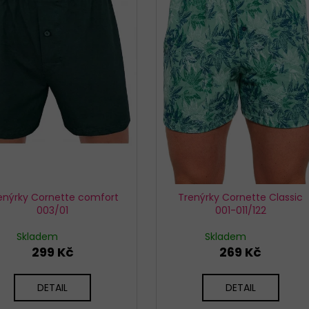
KALHOTKY BAVLNĚNÉ 3679 LOVELYGIRL
KALHOTKY JULIM
179 Kč
199 Kč
enýrky Cornette comfort
Trenýrky Cornette Classic
003/01
001-011/122
Skladem
Skladem
299 Kč
269 Kč
DETAIL
DETAIL