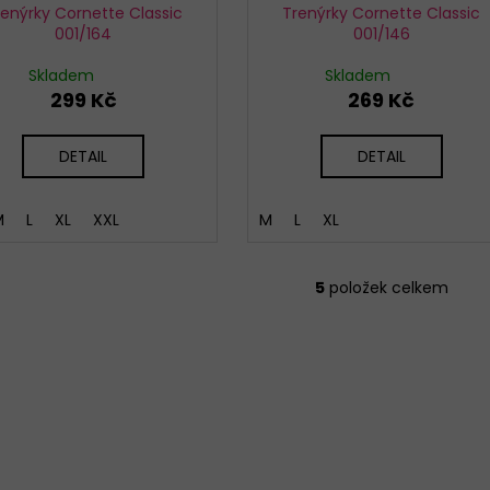
renýrky Cornette Classic
Trenýrky Cornette Classic
001/164
001/146
Skladem
Skladem
299 Kč
269 Kč
DETAIL
DETAIL
M
L
XL
XXL
M
L
XL
5
položek celkem
O
v
l
á
d
a
c
í