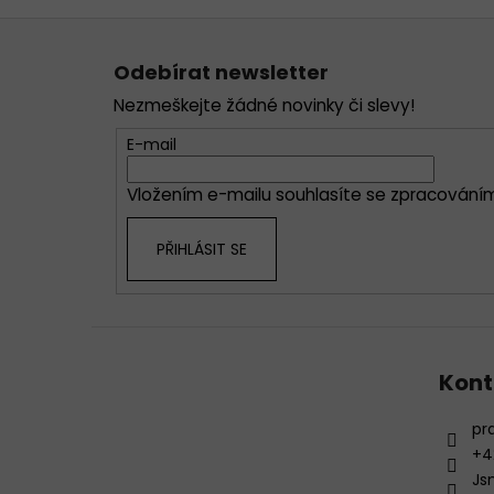
Z
á
Odebírat newsletter
p
Nezmeškejte žádné novinky či slevy!
a
t
E-mail
í
Vložením e-mailu souhlasíte se
zpracováním
PŘIHLÁSIT SE
Kont
pr
+4
Js