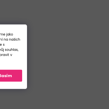
áme jako
ní na našich
e s
ůj souhlas,
ravit v
lasím