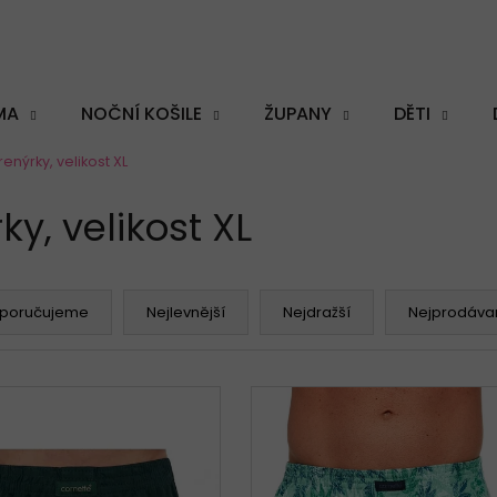
MA
NOČNÍ KOŠILE
ŽUPANY
DĚTI
enýrky, velikost XL
Co potřebujete najít?
y, velikost XL
poručujeme
Nejlevnější
Nejdražší
Nejprodávan
HLEDAT
Doporučujeme