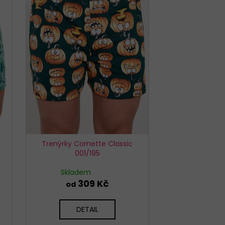
EX SIMPLE BÉŽOVÉ
Trenýrky Cornette Classic
001/195
Skladem
309 Kč
od
DETAIL