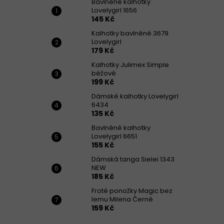
Bavlněné kalhotky
Lovelygirl 1656
145 Kč
Kalhotky bavlněné 3679
Lovelygirl
179 Kč
Kalhotky Julimex Simple
béžové
199 Kč
Dámské kalhotky Lovelygirl
6434
135 Kč
Bavlněné kalhotky
Lovelygirl 6651
155 Kč
Dámská tanga Sielei 1343
NEW
185 Kč
Froté ponožky Magic bez
lemu Milena Černé
159 Kč