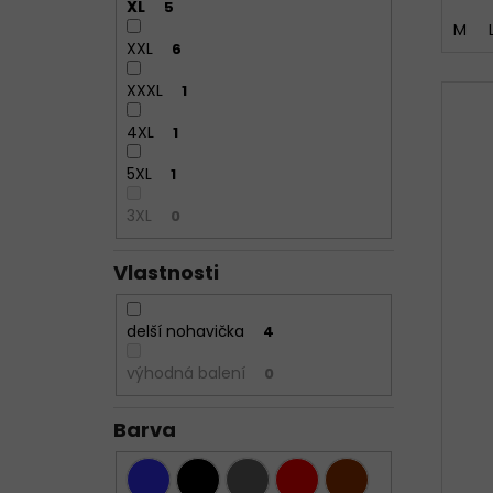
XL
5
M
XXL
6
XXXL
1
4XL
1
5XL
1
3XL
0
Vlastnosti
delší nohavička
4
výhodná balení
0
Barva