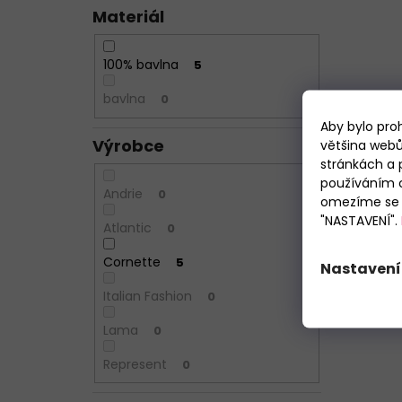
Materiál
100% bavlna
5
bavlna
0
Aby bylo pro
Výrobce
většina webů
stránkách a 
používáním c
Andrie
0
omezíme se p
"NASTAVENÍ".
Atlantic
0
Cornette
5
Nastavení
Italian Fashion
0
Lama
0
Represent
0