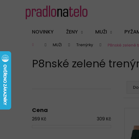
K
Přejít
na
o
obsah
Zpět
Zpět
š
do
do
í
NOVINKY
ŽENY
MUŽI
PYŽA
k
obchodu
obchodu
Domů
MUŽI
Trenýrky
P8nské zelené tr
P8nské zelené trenýrk
P
Ř
o
a
Do
s
z
t
e
Cena
r
n
V
a
í
269
Kč
309
Kč
ý
n
p
p
n
r
i