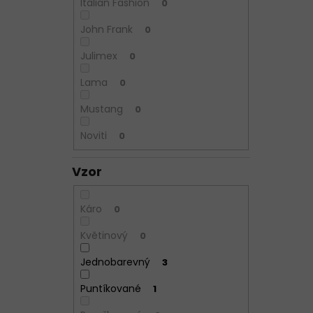
Italian Fashion
0
John Frank
0
Julimex
0
Lama
0
Mustang
0
Noviti
0
Vzor
Káro
0
Květinový
0
Jednobarevný
3
Puntíkované
1