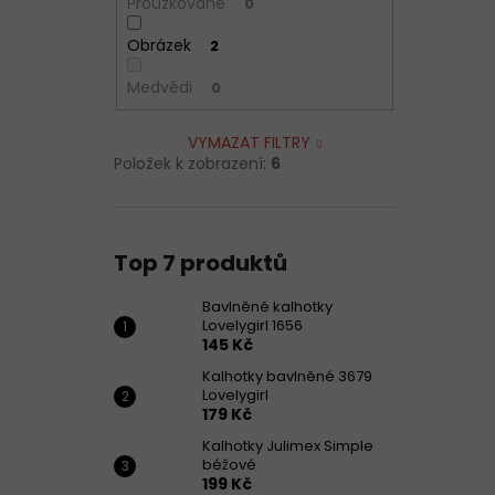
Proužkované
0
Obrázek
2
Medvědi
0
VYMAZAT FILTRY
Položek k zobrazení:
6
Top 7 produktů
Bavlněné kalhotky
Lovelygirl 1656
145 Kč
Kalhotky bavlněné 3679
Lovelygirl
179 Kč
Kalhotky Julimex Simple
béžové
199 Kč