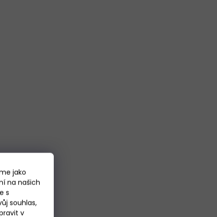
áme jako
ní na našich
e s
ůj souhlas,
ravit v