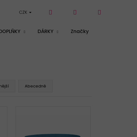
Hledat
Přihlášení
Nákupní
CZK
DOPLŇKY
DÁRKY
Značky
košík
ější
Abecedně