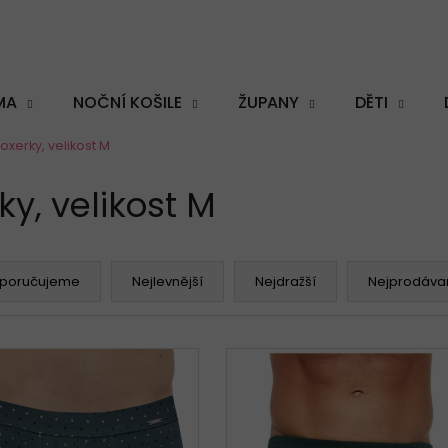
MA
NOČNÍ KOŠILE
ŽUPANY
DĚTI
xerky, velikost M
Co potřebujete najít?
y, velikost M
poručujeme
Nejlevnější
Nejdražší
Nejprodávan
HLEDAT
Doporučujeme