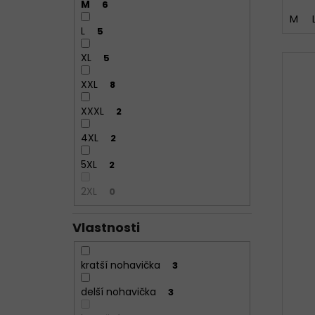
M
6
M
L
5
XL
5
XXL
8
XXXL
2
4XL
2
5XL
2
2XL
0
Vlastnosti
kratší nohavička
3
delší nohavička
3