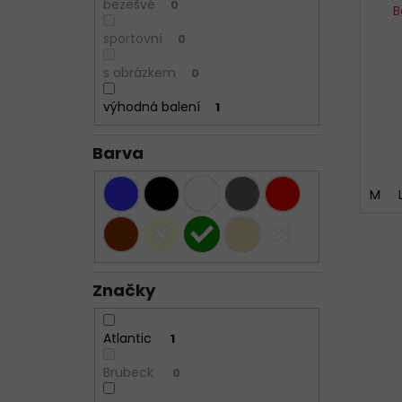
bezešvé
0
B
sportovní
0
s obrázkem
0
výhodná balení
1
Barva
M
Značky
Atlantic
1
Brubeck
0