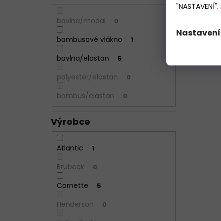
"NASTAVENÍ".
bavlna/modal
0
Nastavení
bambusové vlákno
1
bavlna/elastan
5
polyester/elastan
0
bambus/elastan
0
Výrobce
Atlantic
1
Brubeck
0
Cornette
5
Henderson
0