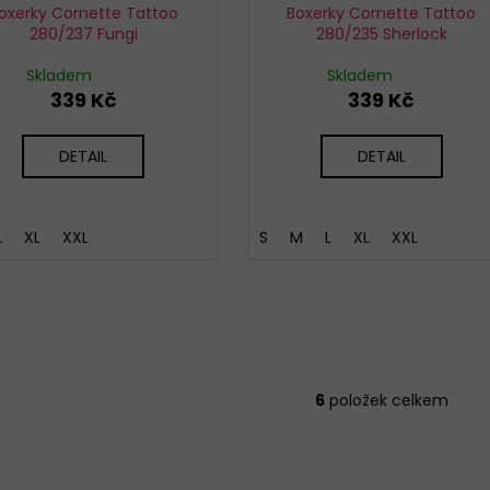
oxerky Cornette Tattoo
Boxerky Cornette Tattoo
280/237 Fungi
280/235 Sherlock
Skladem
Skladem
339 Kč
339 Kč
DETAIL
DETAIL
L
XL
XXL
S
M
L
XL
XXL
6
položek celkem
O
v
l
á