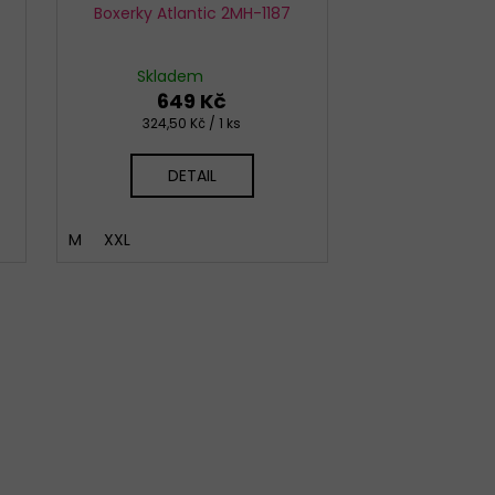
Boxerky Atlantic 2MH-1187
Skladem
649 Kč
Měrná
324,50 Kč / 1 ks
cena:
DETAIL
M
XXL