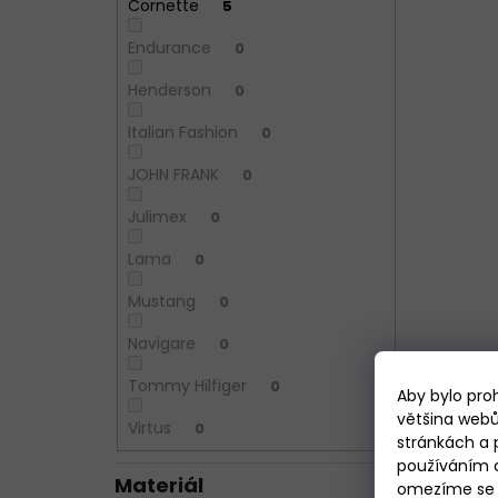
Cornette
5
Endurance
0
Henderson
0
Italian Fashion
0
JOHN FRANK
0
Julimex
0
Lama
0
Mustang
0
Navigare
0
Tommy Hilfiger
0
Aby bylo pro
většina webů
Virtus
0
stránkách a 
používáním c
Materiál
omezíme se p