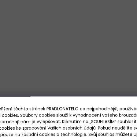
d
a
c
í
p
r
v
k
y
v
ý
p
i
s
u
hlížení těchto stránek PRADLONATELO co nejpohodlnější, použív
 cookies. Soubory cookies slouží k vyhodnocení vašeho brouzdá
pomáhají nám je vylepšovat. Kliknutím na „SOUHLASÍM“ souhlasít
ookies ke zpracování Vašich osobních údajů. Pokud neudělíte sv
ouze na zásadní cookies a technologie. Svůj souhlas můžete up