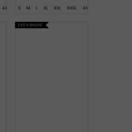
4XL
5XL
S
M
L
XL
XXL
XXXL
4XL
5XL
2 KS V BALENÍ