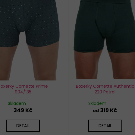
KALHOTKY BAVLNĚNÉ 3679 LOVELYGIRL
KALHOTKY JULIM
179 Kč
199 Kč
Boxerky Cornette Prime
Boxerky Cornette Authentic
904/135
220 Petrol
Skladem
Skladem
349 Kč
319 Kč
od
DETAIL
DETAIL