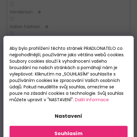
Henderson
0
Italian Fashion
0
John Frank
0
Aby bylo prohlížení těchto stránek PRADLONATELO co
nejpohodlnější, používáme jako většina webů cookies.
Julimex
0
Soubory cookies slouží k vyhodnocení vašeho
brouzdání na našich stránkách a pomáhají nám je
Lama
0
vylepšovat. Kliknutím na „SOUHLASÍM“ souhlasíte s
používáním cookies ke zpracování Vašich osobních
Mustang
0
údajů. Pokud neudělíte svůj souhlas, omezíme se
pouze na zásadní cookies a technologie. Svůj souhlas
můžete upravit v "NASTAVENÍ".
Další informace
Noviti
0
Nastavení
Vzor
Souhlasím
Káro
0