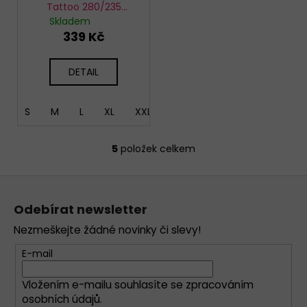
Tattoo 280/235
Sherlock
Skladem
339 Kč
DETAIL
S
M
L
XL
XXL
5
položek celkem
O
v
Z
l
á
á
Odebírat newsletter
d
p
a
Nezmeškejte žádné novinky či slevy!
a
c
t
E-mail
í
í
p
Vložením e-mailu souhlasíte se
zpracováním
r
osobních údajů
.
v