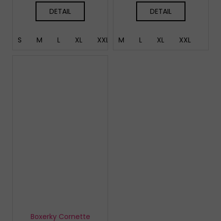
DETAIL
DETAIL
S
M
L
XL
XXL
M
XXXL
L
4XL
XL
XXL
5XL
Boxerky Cornette