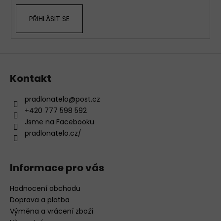
k
PŘIHLÁSIT SE
y
v
ý
p
i
s
Kontakt
u
pradlonatelo
@
post.cz
+420 777 598 592
Jsme na Facebooku
pradlonatelo.cz/
Informace pro vás
Hodnocení obchodu
Doprava a platba
Výměna a vrácení zboží