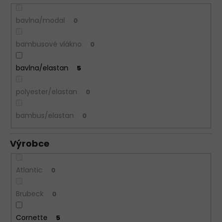
bavlna/modal
0
bambusové vlákno
0
bavlna/elastan
5
polyester/elastan
0
bambus/elastan
0
Výrobce
Atlantic
0
Brubeck
0
Cornette
5