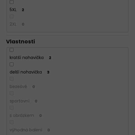
5XL
2
2XL
0
Vlastnosti
kratší nohavička
2
delší nohavička
3
bezešvé
0
sportovní
0
s obrázkem
0
výhodná balení
0