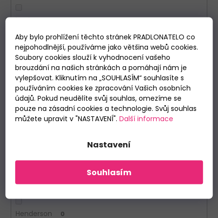
bavlna
0
Aby bylo prohlížení těchto stránek PRADLONATELO co
polyester/elastan
0
nejpohodlnější, používáme jako většina webů cookies.
Soubory cookies slouží k vyhodnocení vašeho
bambus/elastan
0
brouzdání na našich stránkách a pomáhají nám je
vylepšovat. Kliknutím na „SOUHLASÍM“ souhlasíte s
používáním cookies ke zpracování Vašich osobních
Výrobce
údajů. Pokud neudělíte svůj souhlas, omezíme se
pouze na zásadní cookies a technologie. Svůj souhlas
můžete upravit v "NASTAVENÍ".
Další informace
Andrie
0
Atlantic
Nastavení
0
Brubeck
0
Souhlasím
Cornette
1
Henderson
0