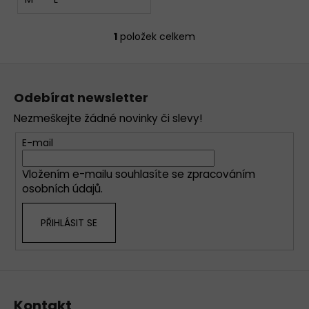
1
položek celkem
O
v
Z
l
á
á
Odebírat newsletter
d
p
a
Nezmeškejte žádné novinky či slevy!
a
c
t
E-mail
í
í
p
Vložením e-mailu souhlasíte se
zpracováním
r
osobních údajů
.
v
k
PŘIHLÁSIT SE
y
v
ý
p
i
s
Kontakt