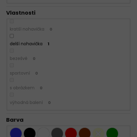
Vlastnosti
kratší nohavička
0
delší nohavička
1
bezešvé
0
sportovní
0
s obrázkem
0
výhodná balení
0
Barva