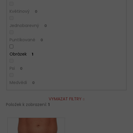
Květinový
0
Jednobarevný
0
Puntíkované
0
Obrázek
1
Psi
0
Medvědi
0
VYMAZAT FILTRY
Položek k zobrazení:
1
V
ý