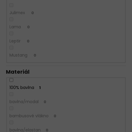
Julimex
0
Lama
0
Leptir
0
Mustang
0
Materiál
100% bavlna
1
bavlna/modal
0
bambusové vlákno
0
bavlna/elastan
0