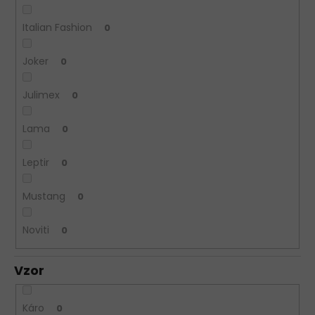
Italian Fashion
0
Joker
0
Julimex
0
Lama
0
Leptir
0
Mustang
0
Noviti
0
Vzor
Káro
0