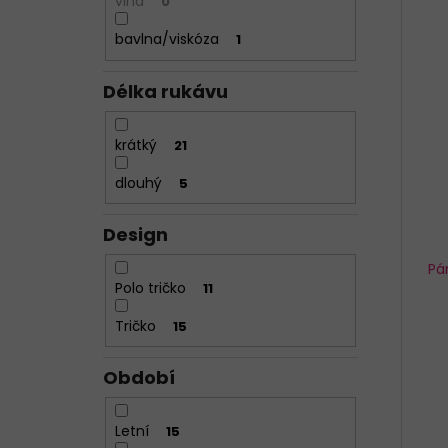
vlna
0
bavlna/viskóza
1
Délka rukávu
krátký
21
dlouhý
5
Design
Pá
Polo tričko
11
Tričko
15
Období
Letní
15