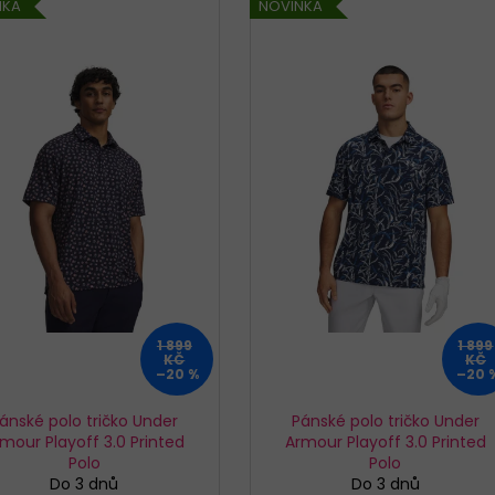
NKA
NOVINKA
KALHOTKY BAVLNĚNÉ 3679 LOVELYGIRL
TRENÝRKY CORNE
179 Kč
319 Kč
1 899
1 899
KČ
KČ
–20 %
–20 
ánské polo tričko Under
Pánské polo tričko Under
mour Playoff 3.0 Printed
Armour Playoff 3.0 Printed
Polo
Polo
Do 3 dnů
Do 3 dnů