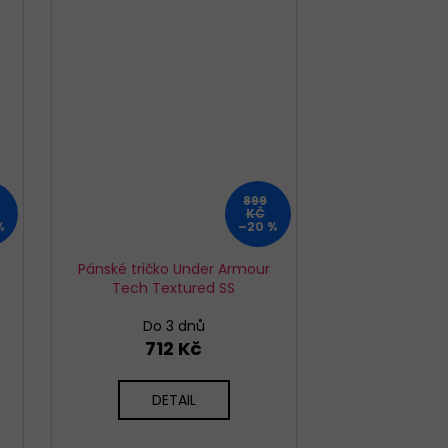
899
KČ
%
–20 %
Pánské tričko Under Armour
Tech Textured SS
Do 3 dnů
712 Kč
DETAIL