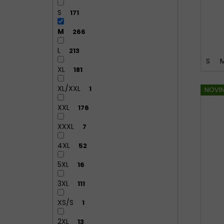
S
171
M
266
L
213
S
XL
181
XL/XXL
1
NOVI
XXL
176
XXXL
7
4XL
52
5XL
16
3XL
111
XS/S
1
2XL
13