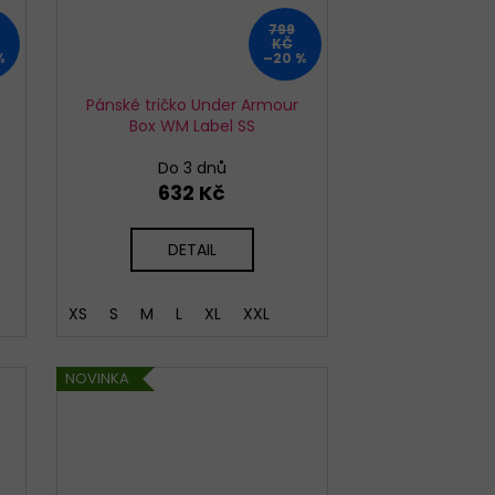
799
KČ
%
–20 %
Pánské tričko Under Armour
Box WM Label SS
Do 3 dnů
632 Kč
DETAIL
XS
S
M
L
XL
XXL
NOVINKA