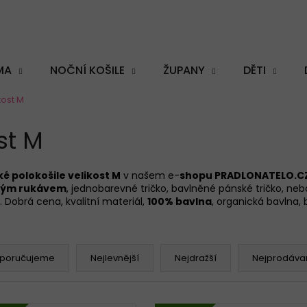
MA
NOČNÍ KOŠILE
ŽUPANY
DĚTI
kost M
Co potřebujete najít?
st M
é polokošile velikost M
v našem e-
shopu PRADLONATELO.C
uhým rukávem
, jednobarevné tričko, bavlněné pánské tričko, ne
HLEDAT
. Dobrá cena, kvalitní materiál,
100% bavlna
, organická bavlna,
Doporučujeme
poručujeme
Nejlevnější
Nejdražší
Nejprodávan