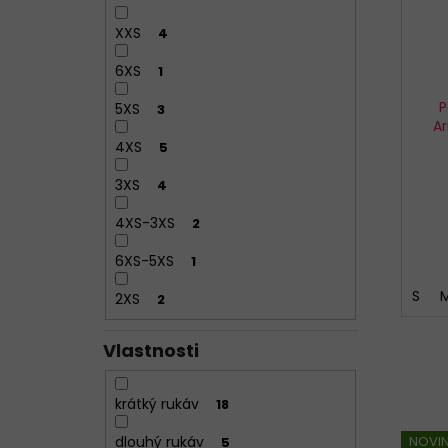
XXS
4
6XS
1
P
5XS
3
Ar
4XS
5
3XS
4
4XS-3XS
2
6XS-5XS
1
S
2XS
2
Vlastnosti
krátký rukáv
18
NOVI
dlouhý rukáv
5