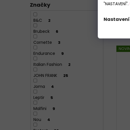
"NASTAVENÍ".
Značky
Nastavení
B&C
2
Brubeck
6
XS
Cornette
3
NOVI
Endurance
9
Italian Fashion
2
JOHN FRANK
25
Joma
4
Leptir
5
Malfini
9
Nou
4