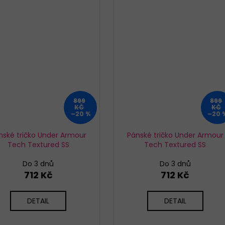
899
899
KČ
KČ
–20 %
–20 
nské tričko Under Armour
Pánské tričko Under Armour
Tech Textured SS
Tech Textured SS
Do 3 dnů
Do 3 dnů
712 Kč
712 Kč
DETAIL
DETAIL