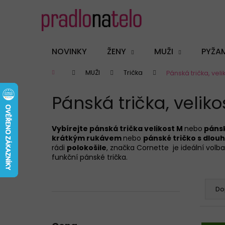
K
Přejít
na
o
obsah
Zpět
Zpět
š
do
do
í
NOVINKY
ŽENY
MUŽI
PYŽA
k
obchodu
obchodu
Domů
MUŽI
Trička
Pánská trička, veli
Pánská trička, veliko
Vybírejte pánská trička velikost M
nebo
pánsk
krátkým rukávem
nebo
pánské tričko s dlo
rádi
polokošile
, značka Cornette je ideální volba
funkční pánské trička.
P
Ř
o
a
Do
s
z
t
e
V