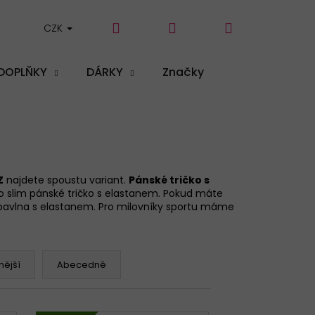
Hledat
Přihlášení
Nákupní
CZK
DOPLŇKY
DÁRKY
Značky
košík
Z
najdete spoustu variant.
Pánské tričko s
bo slim pánské tričko s elastanem. Pokud máte
 bavlna s elastanem. Pro milovníky sportu máme
ější
Abecedně