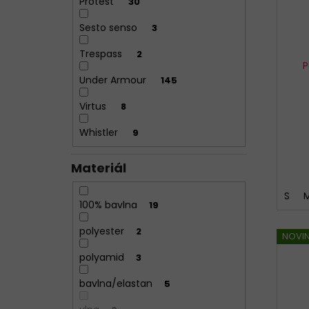
Protest
30
Sesto senso
3
Trespass
2
P
Under Armour
145
Virtus
8
Whistler
9
Materiál
S
100% bavlna
19
polyester
2
NOVI
polyamid
3
bavlna/elastan
5