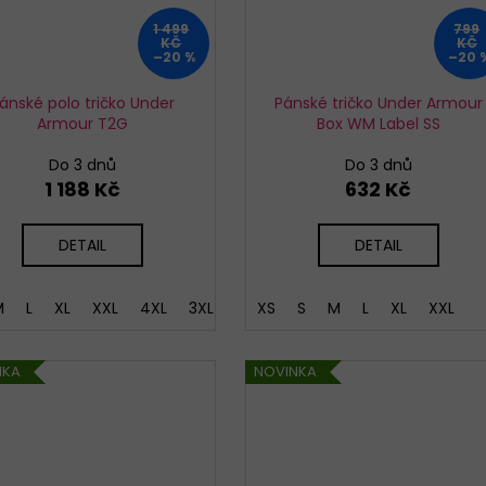
1 499
799
KČ
KČ
–20 %
–20 
ánské polo tričko Under
Pánské tričko Under Armour
Armour T2G
Box WM Label SS
Do 3 dnů
Do 3 dnů
1 188 Kč
632 Kč
DETAIL
DETAIL
M
L
XL
XXL
4XL
3XL
XS
S
M
L
XL
XXL
NKA
NOVINKA