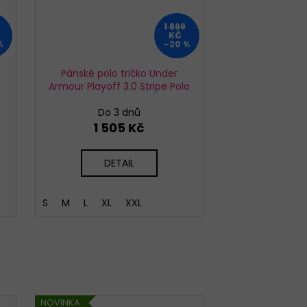
1 899
KČ
%
–20 %
Pánské polo tričko Under
Armour Playoff 3.0 Stripe Polo
Do 3 dnů
1 505 Kč
DETAIL
S
M
L
XL
XXL
NOVINKA