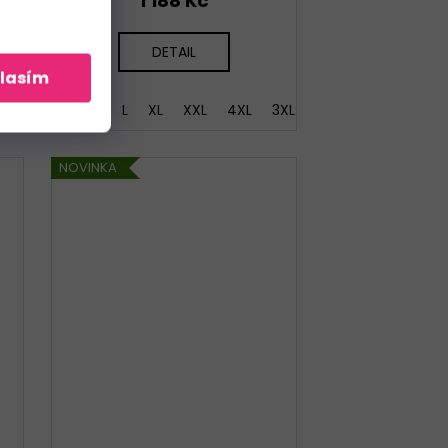
1 188 Kč
DETAIL
lasím
3XL
S
M
L
XL
XXL
4XL
3XL
NOVINKA