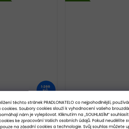
1 299
KČ
–20 %
hlížení těchto stránek PRADLONATELO co nejpohodlnější, použív
ánské polo tričko Under
Pánské polo tričko Under
 cookies. Soubory cookies slouží k vyhodnocení vašeho brouzdá
Armour Tech Polo
Armour Tech Polo
pomáhají nám je vylepšovat. Kliknutím na „SOUHLASÍM“ souhlasít
ookies ke zpracování Vašich osobních údajů. Pokud neudělíte sv
Do 3 dnů
Do 3 dnů
ouze na zásadní cookies a technologie. Svůj souhlas můžete up