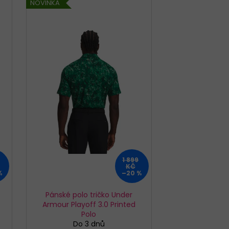
NOVINKA
TTE CLASSIC 001/197
1 899
KČ
%
–20 %
Pánské polo tričko Under
Armour Playoff 3.0 Printed
Polo
Do 3 dnů