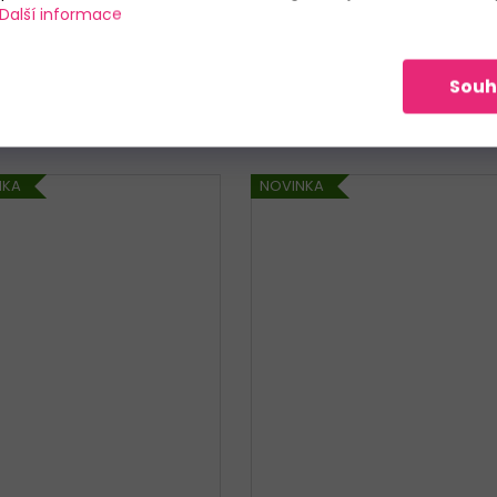
1 029 Kč
10 285 Kč
Další informace
DETAIL
DETAIL
Souh
S
M
L
XL
XXL
3XL
S
M
L
XL
XXL
4XL
NKA
NOVINKA