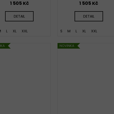
1 505 Kč
1 505 Kč
DETAIL
DETAIL
M
L
XL
XXL
S
M
L
XL
XXL
NKA
NOVINKA