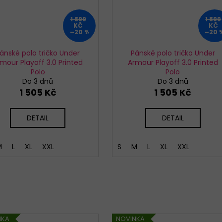
1 899
1 899
KČ
KČ
–20 %
–20 
ánské polo tričko Under
Pánské polo tričko Under
mour Playoff 3.0 Printed
Armour Playoff 3.0 Printed
Polo
Polo
Do 3 dnů
Do 3 dnů
1 505 Kč
1 505 Kč
DETAIL
DETAIL
M
L
XL
XXL
S
M
L
XL
XXL
NKA
NOVINKA