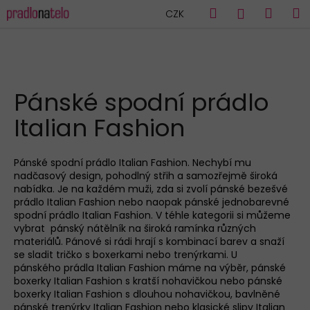
K
Přejít
Hledat
Náku
M
Přihlášen
CZK
na
o
obsah
Zpět
Zpět
košík
š
í
C
k
HLEDAT
o
Pánské spodní prádlo
p
Italian Fashion
o
t
ř
Pánské spodní
prádlo Italian Fashion. Nechybí mu
nadčasový design, pohodlný střih a samozřejmě široká
e
nabídka. Je na každé
m
muži
, zda si zvolí
pánské bezešvé
b
prádlo Italian Fashion nebo naopak
pánské
jednobarevné
u
spodní
prádlo Italian Fashion. V téhle kategorii si můžeme
vybrat
pánský nátělník
na široká ramínka různých
j
materiálů.
Pánové
si rád
i
hrají s kombinací barev a snaží
e
se sladit
tričko s boxerkam
i
nebo trenýrkam
i
.
U
pánsk
ého
prádla Italian Fashion
máme na výběr,
pánské
t
boxerky Italian Fashion s kratší nohavičkou nebo pánské
e
boxerky Italian Fashion s dlouhou nohavičkou
,
bavlněné
n
pánské trenýrky Italian Fashion nebo klasické slipy Italian