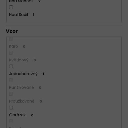
Nou Siddons
2
Noul Sadil
1
Vzor
Káro
0
Květinový
0
Jednobarevný
1
Puntíkované
0
Proužkované
0
Obrázek
2