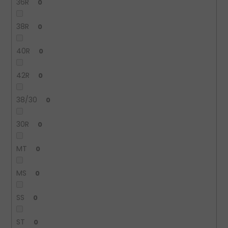
36R
0
38R
0
40R
0
42R
0
38/30
0
30R
0
MT
0
MS
0
SS
0
ST
0