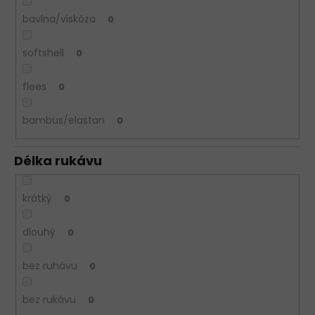
bavlna/viskóza
0
softshell
0
flees
0
bambus/elastan
0
Délka rukávu
krátký
0
dlouhý
0
bez ruhávu
0
bez rukávu
0