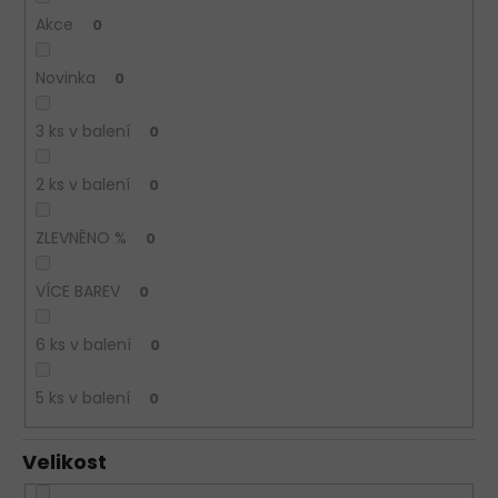
Akce
0
Novinka
0
3 ks v balení
0
2 ks v balení
0
ZLEVNĚNO %
0
VÍCE BAREV
0
6 ks v balení
0
5 ks v balení
0
Velikost