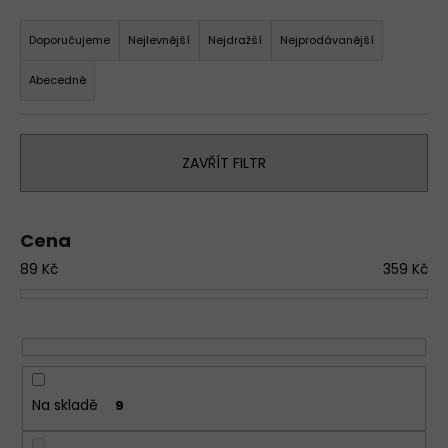
Ř
a
Doporučujeme
Nejlevnější
Nejdražší
Nejprodávanější
z
Abecedně
e
n
í
ZAVŘÍT FILTR
p
r
o
Cena
d
89
Kč
359
Kč
u
k
t
ů
Na skladě
9