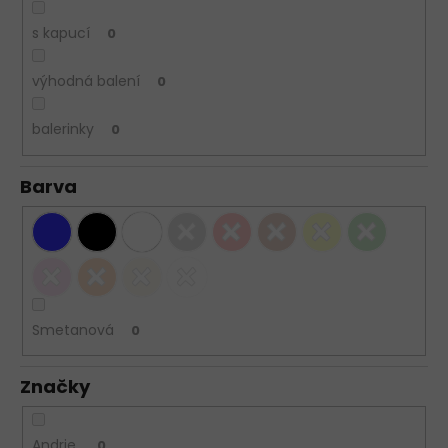
s kapucí
0
výhodná balení
0
balerinky
0
Barva
Smetanová
0
Značky
Andrie
0