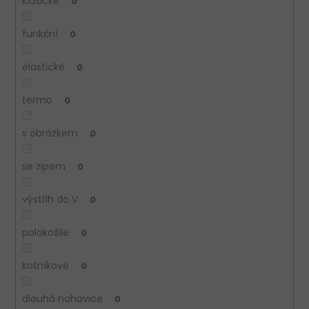
klasické
0
funkční
0
elastické
0
termo
0
s obrázkem
0
se zipem
0
výstřih do V
0
polokošile
0
kotníkové
0
dlouhá nohavice
0