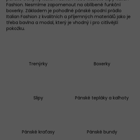
Fashion
. Nesmíme zapomenout na oblíbené
funkční
a
boxerky
. Základem je pohodlné pánské
spodní prádlo
j
Italian Fashion z kvalitních a příjemných materiálů jako je
í
třeba bavlna a modal, který je vhodný i pro citlivější
pokožku.
t
?
D
o
Trenýrky
Boxerky
p
o
r
u
č
Slipy
Pánské tepláky a kalhoty
u
j
e
m
e
Pánské kraťasy
Pánské bundy