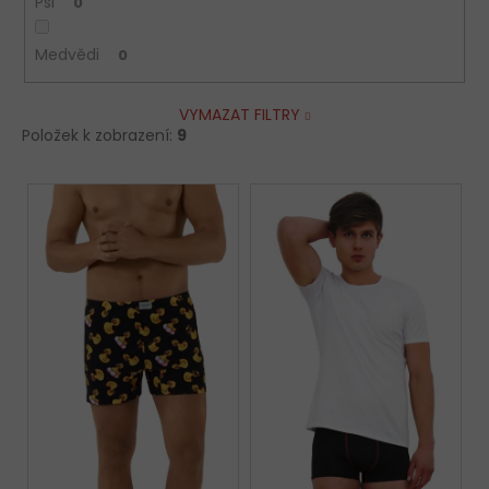
Psi
0
Medvědi
0
VYMAZAT FILTRY
Položek k zobrazení:
9
V
ý
p
i
s
p
r
o
d
u
k