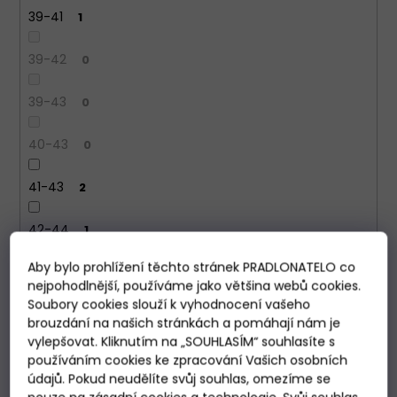
39-41
1
39-42
0
39-43
0
40-43
0
41-43
2
42-44
1
Aby bylo prohlížení těchto stránek PRADLONATELO co
42-46
0
nejpohodlnější, používáme jako většina webů cookies.
Soubory cookies slouží k vyhodnocení vašeho
43-46
0
brouzdání na našich stránkách a pomáhají nám je
vylepšovat. Kliknutím na „SOUHLASÍM“ souhlasíte s
44-46
0
používáním cookies ke zpracování Vašich osobních
údajů. Pokud neudělíte svůj souhlas, omezíme se