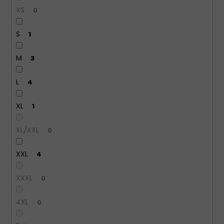
XS
0
S
1
M
3
L
4
XL
1
XL/XXL
0
XXL
4
XXXL
0
4XL
0