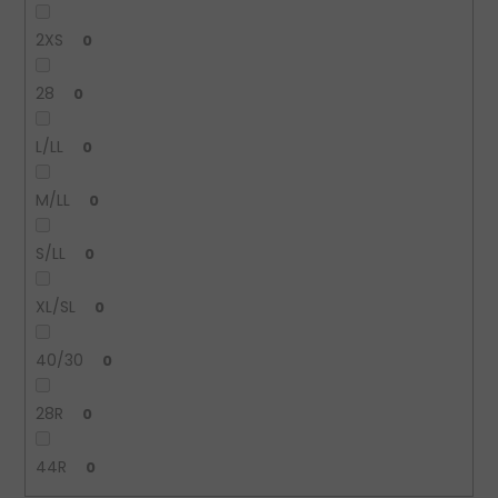
2XS
0
28
0
L/LL
0
M/LL
0
S/LL
0
XL/SL
0
40/30
0
28R
0
44R
0