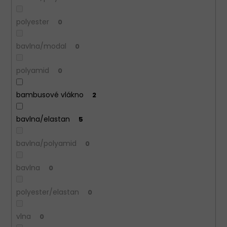
polyester
0
bavlna/modal
0
polyamid
0
bambusové vlákno
2
bavlna/elastan
5
bavlna/polyamid
0
bavlna
0
polyester/elastan
0
vlna
0