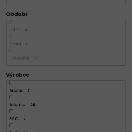
Období
Letní
0
Zimní
0
Celoroční
0
Výrobce
Andrie
7
Atlantic
26
B&C
2