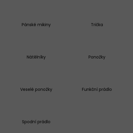
DÁMSKÉ
KALHOTKY
LOVELYGIRL
6434
Pánské mikiny
Trička
135
Kč
Nátělníky
Ponožky
Veselé ponožky
Funkční prádlo
Spodní prádlo