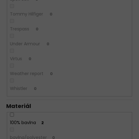
Tommy Hilfiger
0
Trespass
0
Under Armour
0
Virtus
0
Weather report
0
Whistler
0
Materiál
100% bavlna
2
bavlna/polyester
0