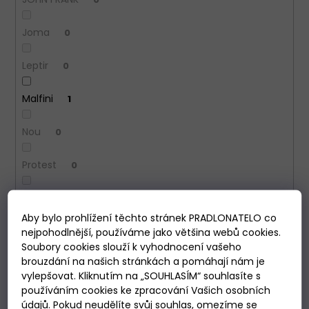
Joma
0
Leptir
0
Malfini
1
Nou
0
Protest
0
Sesto senso
0
Aby bylo prohlížení těchto stránek PRADLONATELO co
Trespass
0
nejpohodlnější, používáme jako většina webů cookies.
Soubory cookies slouží k vyhodnocení vašeho
brouzdání na našich stránkách a pomáhají nám je
Under Armour
0
vylepšovat. Kliknutím na „SOUHLASÍM“ souhlasíte s
používáním cookies ke zpracování Vašich osobních
Virtus
0
údajů. Pokud neudělíte svůj souhlas, omezíme se