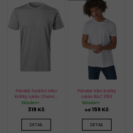
ý
p
i
s
p
r
o
d
u
k
t
ů
Pánské funkční triko
Pánské triko krátký
krátký rukáv Chance
rukáv B&C E150
810 stříbrné
Skladem
Skladem
319 Kč
159 Kč
od
DETAIL
DETAIL