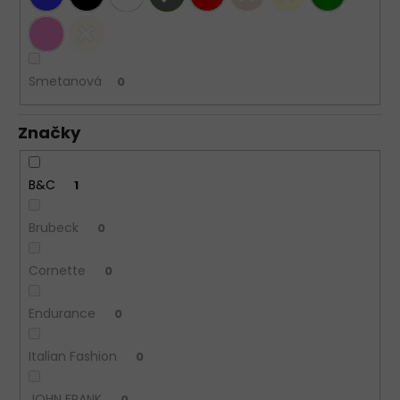
Smetanová
0
Značky
B&C
1
Brubeck
0
Cornette
0
Endurance
0
Italian Fashion
0
JOHN FRANK
0