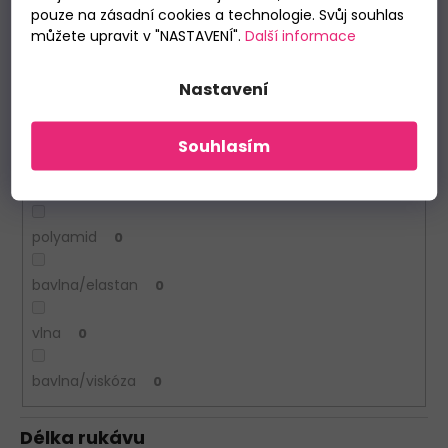
pouze na zásadní cookies a technologie. Svůj souhlas
Whistler
0
můžete upravit v "NASTAVENÍ".
Další informace
Materiál
Nastavení
100% bavlna
1
Souhlasím
polyester
1
polyamid
0
bavlna/elastan
0
vlna
0
bavlna/viskóza
0
Délka rukávu