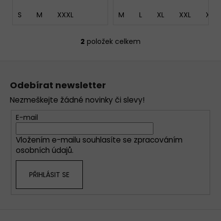
S
M
XXXL
M
L
XL
XXL
XXX
2
položek celkem
O
v
Z
l
á
á
Odebírat newsletter
d
p
a
Nezmeškejte žádné novinky či slevy!
a
c
t
E-mail
í
í
p
Vložením e-mailu souhlasíte se
zpracováním
r
osobních údajů
.
v
k
PŘIHLÁSIT SE
y
v
ý
p
i