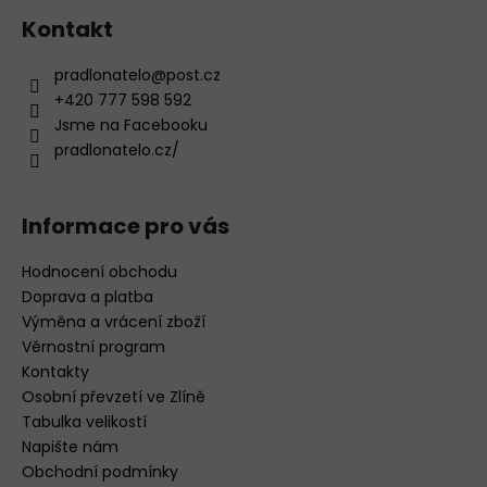
s
Kontakt
u
pradlonatelo
@
post.cz
+420 777 598 592
Jsme na Facebooku
pradlonatelo.cz/
Informace pro vás
Hodnocení obchodu
Doprava a platba
Výměna a vrácení zboží
Věrnostní program
Kontakty
Osobní převzetí ve Zlíně
Tabulka velikostí
Napište nám
Obchodní podmínky