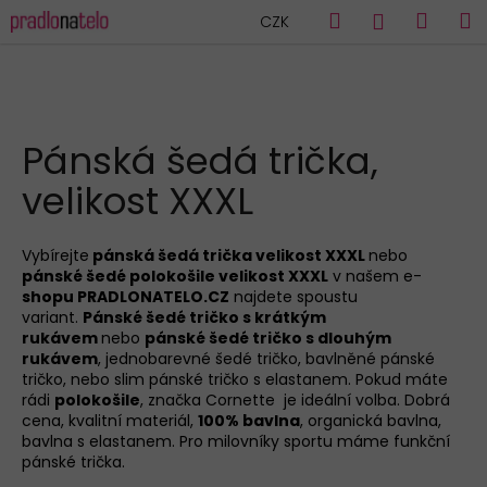
K
Přejít
Hledat
Náku
M
Přihlášen
CZK
na
o
obsah
Zpět
Zpět
košík
š
í
C
k
HLEDAT
o
Pánská šedá trička,
p
velikost XXXL
o
t
ř
Vybírejte
pánská šedá trička velikost XXXL
nebo
pánské šedé polokošile velikost XXXL
v našem e-
e
shopu PRADLONATELO.CZ
najdete spoustu
b
variant.
Pánské šedé tričko s krátkým
u
rukávem
nebo
pánské šedé tričko s dlouhým
rukávem
, jednobarevné šedé tričko, bavlněné pánské
j
tričko, nebo slim pánské tričko s elastanem. Pokud máte
e
rádi
polokošile
, značka Cornette je ideální volba. Dobrá
cena, kvalitní materiál,
100% bavlna
, organická bavlna,
t
bavlna s elastanem. Pro milovníky sportu máme funkční
e
pánské trička.
n