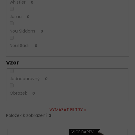
whistler
0
Joma
0
Nou Siddons
0
Noul Sadil
0
Vzor
Jednobarevný
0
Obrázek
0
VYMAZAT FILTRY
Položek k zobrazení:
2
V
VÍCE BAREV