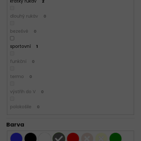
krátký rukáv
2
dlouhý rukáv
0
bezešvé
0
sportovní
1
funkční
0
termo
0
výstřih do V
0
polokošile
0
Barva