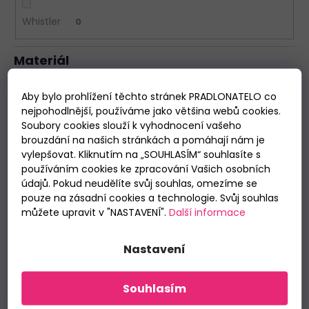
Whistler
0
Materiál
Aby bylo prohlížení těchto stránek PRADLONATELO co
100% bavlna
2
nejpohodlnější, používáme jako většina webů cookies.
Soubory cookies slouží k vyhodnocení vašeho
polyester
0
brouzdání na našich stránkách a pomáhají nám je
vylepšovat. Kliknutím na „SOUHLASÍM“ souhlasíte s
polyamid
0
používáním cookies ke zpracování Vašich osobních
údajů. Pokud neudělíte svůj souhlas, omezíme se
bavlna/elastan
0
pouze na zásadní cookies a technologie. Svůj souhlas
můžete upravit v "NASTAVENÍ".
Další informace
vlna
0
Nastavení
bavlna/viskóza
0
Souhlasím
Délka rukávu