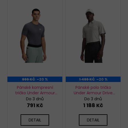
ý
p
i
s
p
r
o
d
u
k
t
999 KČ
–20 %
1 499 KČ
–20 %
ů
Pánské kompresní
Pánské polo tričko
tričko Under Armour
Under Armour Drive
HG Armour Comp SS
Pique Polo
Do 3 dnů
Do 3 dnů
791 Kč
1 188 Kč
DETAIL
DETAIL