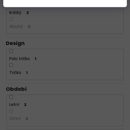
krátký
2
dlouhý
0
Design
Polo tričko
1
Tričko
1
Období
Letní
2
Zimní
0