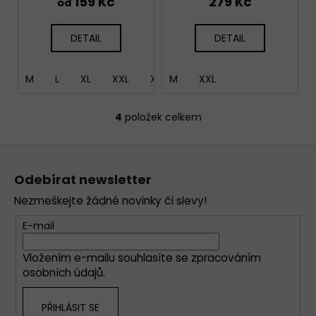
159 Kč
279 Kč
od
DETAIL
DETAIL
M
L
XL
XXL
XXXL
M
XXL
4
položek celkem
O
v
Z
l
á
á
Odebírat newsletter
d
p
a
Nezmeškejte žádné novinky či slevy!
a
c
t
E-mail
í
í
p
Vložením e-mailu souhlasíte se
zpracováním
r
osobních údajů
.
v
k
PŘIHLÁSIT SE
y