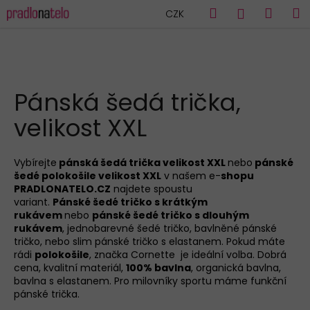
K
Přejít
Hledat
Náku
M
Přihlášen
CZK
na
o
obsah
Zpět
Zpět
košík
š
í
C
k
HLEDAT
o
Pánská šedá trička,
p
velikost XXL
o
t
ř
Vybírejte
pánská šedá trička velikost XXL
nebo
pánské
šedé polokošile velikost XXL
v našem e-
shopu
e
PRADLONATELO.CZ
najdete spoustu
b
variant.
Pánské šedé tričko s krátkým
u
rukávem
nebo
pánské šedé tričko s dlouhým
rukávem
, jednobarevné šedé tričko, bavlněné pánské
j
tričko, nebo slim pánské tričko s elastanem. Pokud máte
e
rádi
polokošile
, značka Cornette je ideální volba. Dobrá
cena, kvalitní materiál,
100% bavlna
, organická bavlna,
t
bavlna s elastanem. Pro milovníky sportu máme funkční
e
pánské trička.
n