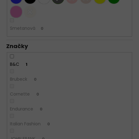
Smetanová
0
Značky
B&C
1
Brubeck
0
Cornette
0
Endurance
0
Italian Fashion
0
JOHN FRANK
0