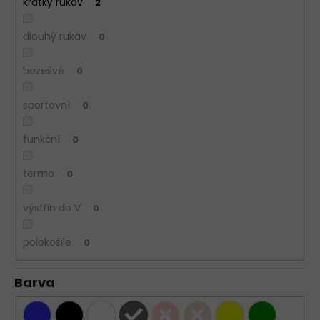
krátký rukáv
2
dlouhý rukáv
0
bezešvé
0
sportovní
0
funkční
0
termo
0
výstřih do V
0
polokošile
0
Barva