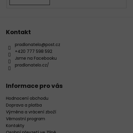
v
ý
p
i
s
Kontakt
u
pradlonatelo
@
post.cz
+420 777 598 592
Jsme na Facebooku
pradlonatelo.cz/
Informace pro vás
Hodnocení obchodu
Doprava a platba
Výměna a vrácení zboží
Věrnostní program
Kontakty
Osobní převzetí ve Zlíně