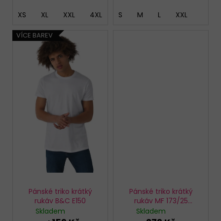
XS
XL
XXL
4XL
3XL
S
M
L
XXL
VÍCE BAREV
Pánské triko krátký
Pánské triko krátký
rukáv B&C E150
rukáv MF 173/25
organic
Skladem
Skladem