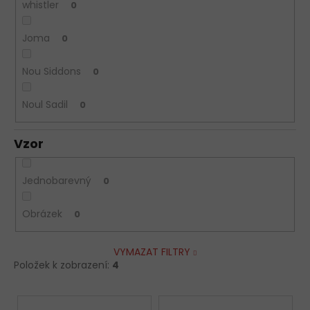
whistler
0
Joma
0
Nou Siddons
0
Noul Sadil
0
Vzor
Jednobarevný
0
Obrázek
0
VYMAZAT FILTRY
Položek k zobrazení:
4
V