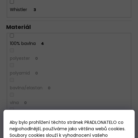
Whistler
3
Materiál
100% bavlna
4
polyester
0
polyamid
0
bavlna/elastan
0
vlna
0
bavlna/viskóza
0
Aby bylo prohlížení těchto stránek PRADLONATELO co
nejpohodlnější, používáme jako většina webů cookies.
Délka rukávu
Soubory cookies slouží k vyhodnocení vašeho