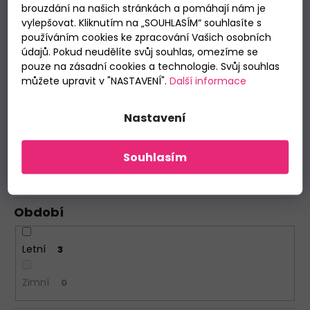
brouzdání na našich stránkách a pomáhají nám je
vylepšovat. Kliknutím na „SOUHLASÍM“ souhlasíte s
krátký
3
používáním cookies ke zpracování Vašich osobních
údajů. Pokud neudělíte svůj souhlas, omezíme se
dlouhý
1
pouze na zásadní cookies a technologie. Svůj souhlas
můžete upravit v "NASTAVENÍ".
Další informace
Design
Nastavení
Polo tričko
1
Souhlasím
Tričko
3
Období
Letní
3
Zimní
0