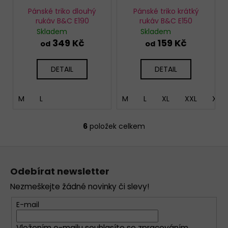
Pánské triko dlouhý
Pánské triko krátký
rukáv B&C E190
rukáv B&C E150
Skladem
Skladem
349 Kč
159 Kč
od
od
DETAIL
DETAIL
M
L
M
L
XL
XXL
XXX
6
položek celkem
O
v
Z
l
á
á
Odebírat newsletter
d
p
a
Nezmeškejte žádné novinky či slevy!
a
c
t
E-mail
í
í
p
Vložením e-mailu souhlasíte se
zpracováním