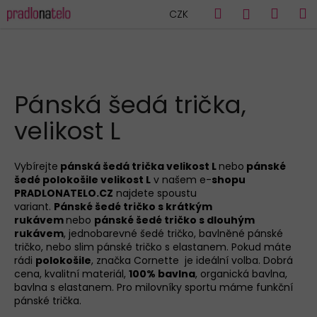
K
Přejít
Hledat
Náku
M
Přihlášen
CZK
na
o
obsah
Zpět
Zpět
košík
š
í
C
k
HLEDAT
o
Pánská šedá trička,
p
velikost L
o
t
ř
Vybírejte
pánská šedá trička velikost L
nebo
pánské
šedé polokošile velikost L
v našem e-
shopu
e
PRADLONATELO.CZ
najdete spoustu
b
variant.
Pánské šedé tričko s krátkým
u
rukávem
nebo
pánské šedé tričko s dlouhým
rukávem
, jednobarevné šedé tričko, bavlněné pánské
j
tričko, nebo slim pánské tričko s elastanem. Pokud máte
e
rádi
polokošile
, značka Cornette je ideální volba. Dobrá
cena, kvalitní materiál,
100% bavlna
, organická bavlna,
t
bavlna s elastanem. Pro milovníky sportu máme funkční
e
pánské trička.
n