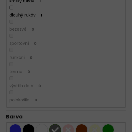
krátký rukáv
1
dlouhý rukáv
1
bezešvé
0
sportovní
0
funkční
0
termo
0
výstřih do V
0
polokošile
0
Barva