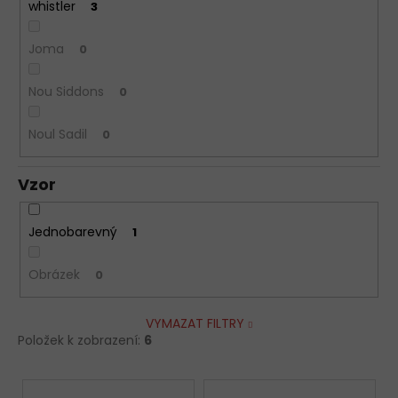
whistler
3
Joma
0
Nou Siddons
0
Noul Sadil
0
Vzor
Jednobarevný
1
Obrázek
0
VYMAZAT FILTRY
Položek k zobrazení:
6
V