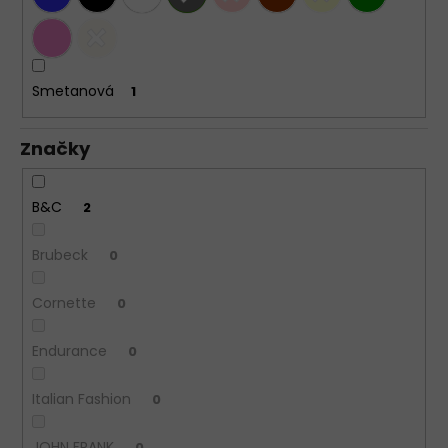
Smetanová
1
Značky
B&C
2
Brubeck
0
Cornette
0
Endurance
0
Italian Fashion
0
JOHN FRANK
0