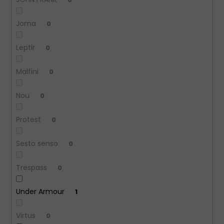
Joma
0
Leptir
0
Malfini
0
Nou
0
Protest
0
Sesto senso
0
Trespass
0
Under Armour
1
Virtus
0