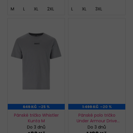
M
L
XL
2XL
L
XL
3XL
649 KČ
–25 %
1 499 KČ
–20 %
Pánské tričko Whistler
Pánské polo tričko
Kunta M
Under Armour Drive
Pique Polo
Do 3 dnů
Do 3 dnů