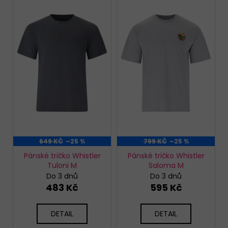
ý
p
i
s
p
r
o
d
u
k
t
649 KČ
–25 %
799 KČ
–25 %
ů
Pánské tričko Whistler
Pánské tričko Whistler
Tuloni M
Saloma M
Do 3 dnů
Do 3 dnů
483 Kč
595 Kč
DETAIL
DETAIL