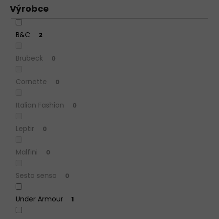
Výrobce
B&C
2
Brubeck
0
Cornette
0
Italian Fashion
0
Leptir
0
Malfini
0
Sesto senso
0
Under Armour
1