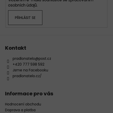
r
osobních údajů
.
v
k
PŘIHLÁSIT SE
y
v
ý
p
i
s
Kontakt
u
pradlonatelo
@
post.cz
+420 777 598 592
Jsme na Facebooku
pradlonatelo.cz/
Informace pro vás
Hodnocení obchodu
Doprava a platba