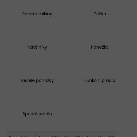
BAVLNĚNÉ
KALHOTKY
Pánské mikiny
Trička
LOVELYGIRL
1656
145
Kč
Nátělníky
Ponožky
Veselé ponožky
Funkční prádlo
Spodní prádlo
Ř