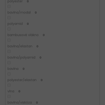
polyester
0
bavlna/modal
0
polyamid
0
bambusové vlákno
0
bavlna/elastan
0
bavlna/polyamid
0
bavlna
0
polyester/elastan
0
vlna
0
bavlna/viskóza
0