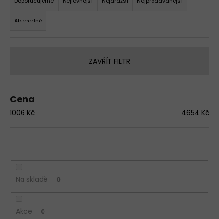
a
Doporučujeme
Nejlevnější
Nejdražší
Nejprodávanější
z
Abecedně
e
n
í
ZAVŘÍT FILTR
p
r
o
Cena
d
1006
Kč
4654
Kč
u
k
t
ů
Na skladě
0
Akce
0