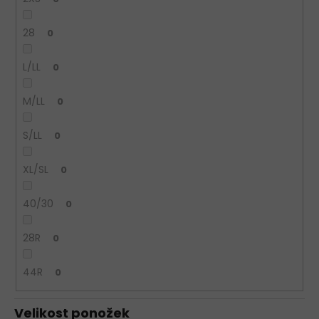
28
0
L/LL
0
M/LL
0
S/LL
0
XL/SL
0
40/30
0
28R
0
44R
0
Velikost ponožek