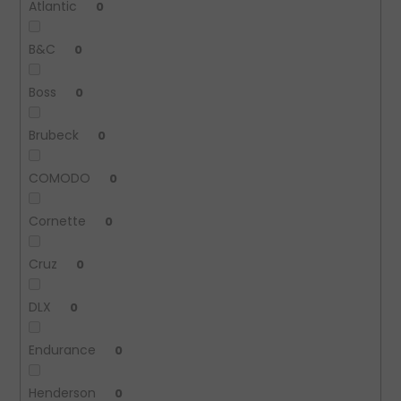
Atlantic
0
B&C
0
Boss
0
Brubeck
0
COMODO
0
Cornette
0
Cruz
0
DLX
0
Endurance
0
Henderson
0