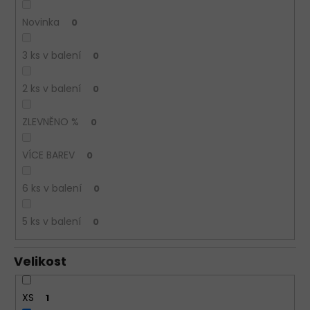
Novinka
0
3 ks v balení
0
2 ks v balení
0
ZLEVNĚNO %
0
VÍCE BAREV
0
6 ks v balení
0
5 ks v balení
0
Velikost
XS
1