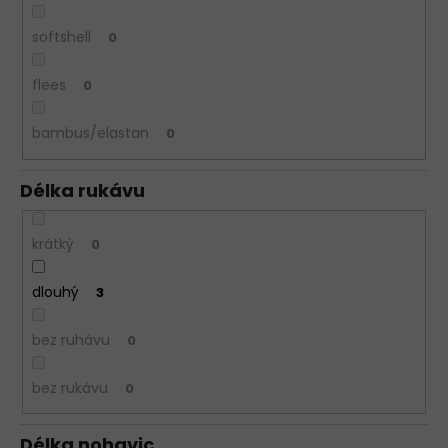
softshell
0
flees
0
bambus/elastan
0
Délka rukávu
krátký
0
dlouhý
3
bez ruhávu
0
bez rukávu
0
Délka nohavic