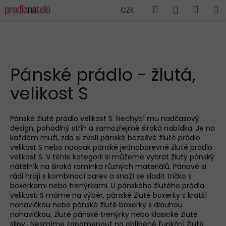
K
Přejít
Hledat
Náku
M
Přihlášen
CZK
na
o
obsah
Zpět
Zpět
košík
š
í
C
k
HLEDAT
o
Pánské prádlo - žlutá,
p
velikost S
o
t
ř
Pánské žluté
prádlo velikost S. Nechybí mu nadčasový
design, pohodlný střih a samozřejmě široká nabídka. Je na
e
každé
m
muži
, zda si zvolí
pánské bezešvé žluté
prádlo
b
velikost S nebo naopak
pánské
jednobarevné žluté
prádlo
u
velikost S. V téhle kategorii si můžeme vybrat žlutý
pánský
nátělník
na široká ramínka různých materiálů.
Pánové
si
j
rád
i
hrají s kombinací barev a snaží se sladit
tričko s
e
boxerkam
i
nebo trenýrkam
i
.
U
pánsk
ého
žlutého
prádla
velikosti S
máme na výběr,
pánské žluté boxerky s kratší
t
nohavičkou nebo pánské žluté boxerky s dlouhou
e
nohavičkou
, žluté
pánské trenýrky nebo klasické žluté
n
slipy.
. Nesmíme zapomenout na oblíbené
funkční žluté