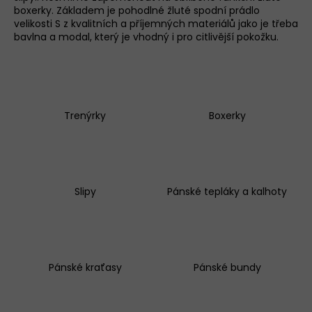
boxerky
. Základem je pohodlné žluté
spodní prádlo
a
velikosti S z kvalitních a příjemných materiálů jako je třeba
j
bavlna a modal, který je vhodný i pro citlivější pokožku.
í
t
?
Trenýrky
Boxerky
D
o
p
o
r
Slipy
Pánské tepláky a kalhoty
u
č
u
j
e
Pánské kraťasy
Pánské bundy
m
e