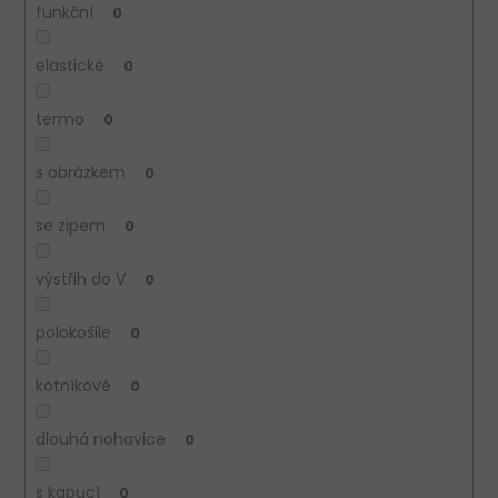
funkční
0
elastické
0
termo
0
s obrázkem
0
se zipem
0
výstřih do V
0
polokošile
0
kotníkové
0
dlouhá nohavice
0
s kapucí
0