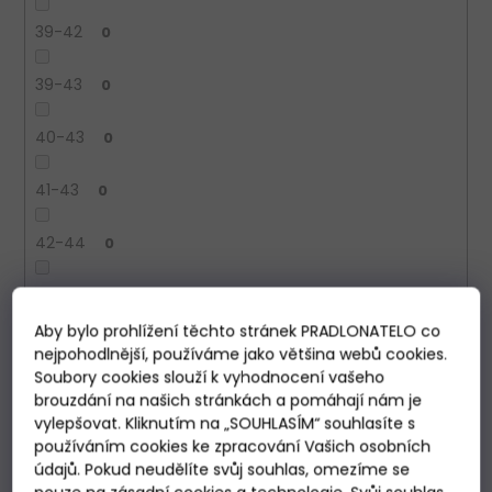
39-42
0
39-43
0
40-43
0
41-43
0
42-44
0
42-46
0
Aby bylo prohlížení těchto stránek PRADLONATELO co
43-46
0
nejpohodlnější, používáme jako většina webů cookies.
Soubory cookies slouží k vyhodnocení vašeho
brouzdání na našich stránkách a pomáhají nám je
44-46
0
vylepšovat. Kliknutím na „SOUHLASÍM“ souhlasíte s
používáním cookies ke zpracování Vašich osobních
45-47
0
údajů. Pokud neudělíte svůj souhlas, omezíme se