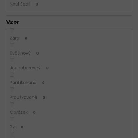
Noul Sadil
0
Vzor
Káro
0
Květinový
0
Jednobarevný
0
Puntíkované
0
Proužkované
0
Obrázek
0
Psi
0