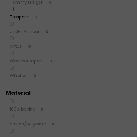
Tommy Hilfiger
0
Trespass
1
Under Armour
0
Virtus
0
Weather report
0
Whistler
0
Materiál
100% bavlna
0
bavlna/polyester
0