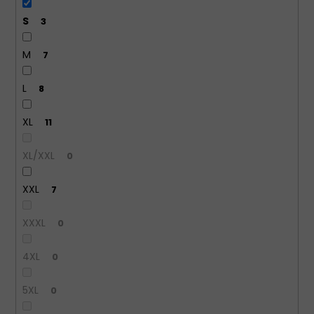
S
3
M
7
L
8
XL
11
XL/XXL
0
XXL
7
XXXL
0
4XL
0
5XL
0