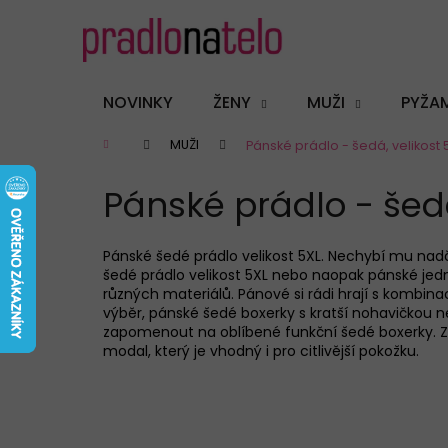
K
Přejít
na
o
obsah
Zpět
Zpět
š
do
do
í
NOVINKY
ŽENY
MUŽI
PYŽA
k
obchodu
obchodu
Domů
MUŽI
Pánské prádlo - šedá, velikost 
Pánské prádlo - šedá
Pánské šedé
prádlo velikost 5XL. Nechybí mu nad
šedé
prádlo velikost 5XL nebo naopak
pánské
jed
různých materiálů.
Pánové
si rád
i
hrají s kombinac
výběr,
pánské šedé boxerky s kratší nohavičkou 
zapomenout na oblíbené
funkční šedé boxerky
. 
modal, který je vhodný i pro citlivější pokožku.