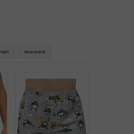
ější
Abecedně