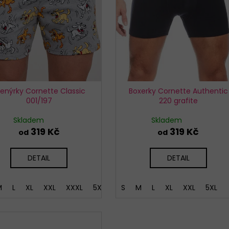
renýrky Cornette Classic
Boxerky Cornette Authentic
001/197
220 grafite
Skladem
Skladem
319 Kč
319 Kč
od
od
DETAIL
DETAIL
M
L
XL
XXL
XXXL
5XL
S
M
L
XL
XXL
5XL