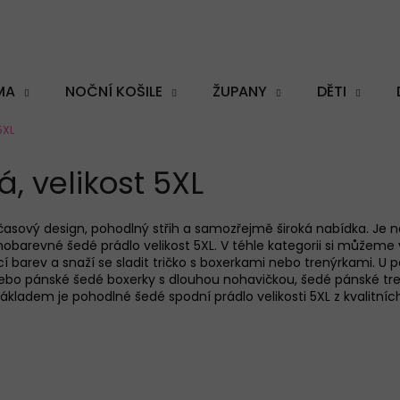
MA
NOČNÍ KOŠILE
ŽUPANY
DĚTI
5XL
Co potřebujete najít?
, velikost 5XL
časový design, pohodlný střih a samozřejmě široká nabídka. Je 
nobarevné šedé
prádlo velikost 5XL. V téhle kategorii si můžeme
HLEDAT
í barev a snaží se sladit
tričko s boxerkam
i
nebo trenýrkam
i
.
U
p
nebo pánské šedé boxerky s dlouhou nohavičkou
, šedé
pánské tre
Základem je pohodlné šedé
spodní prádlo velikosti 5XL z kvalitní
Doporučujeme