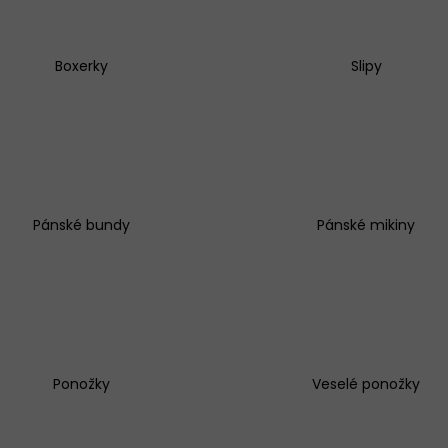
Boxerky
Slipy
KALHOTKY BAVLNĚNÉ 3679 LOVELYGIRL
TRENÝRKY CORNE
179 Kč
319 Kč
Pánské bundy
Pánské mikiny
Ponožky
Veselé ponožky