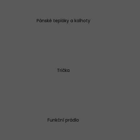
Pánské tepláky a kalhoty
TTE CLASSIC 001/197
Trička
Funkční prádlo