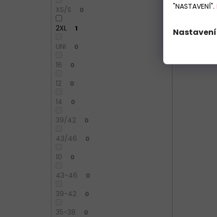
"NASTAVENÍ".
XS/S
0
2XL
1
Nastavení
S
UNI
0
16
0
12
0
14
0
39/42
0
43/46
0
10
0
43-46
0
39-42
0
35-38
0