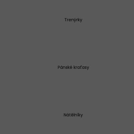
Trenýrky
BAVLNĚNÉ KALHOTKY LOVELYGIRL 1656
145 Kč
Pánské kraťasy
Nátělníky