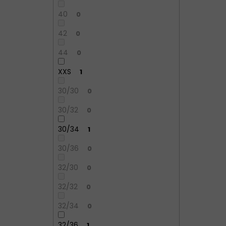
40
0
42
0
44
0
XXS
1
30/30
0
30/32
0
30/34
1
30/36
0
32/30
0
32/32
0
32/34
0
32/36
1