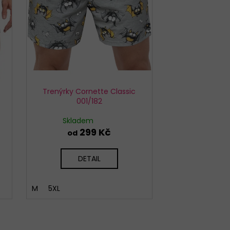
Trenýrky Cornette Classic
001/182
Skladem
299 Kč
od
DETAIL
M
5XL