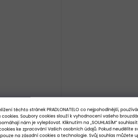
renýrky Cornette Classic
hlížení těchto stránek PRADLONATELO co nejpohodlnější, použív
016/25 Stars
 cookies. Soubory cookies slouží k vyhodnocení vašeho brouzdá
pomáhají nám je vylepšovat. Kliknutím na „SOUHLASÍM“ souhlasít
Skladem
ookies ke zpracování Vašich osobních údajů. Pokud neudělíte sv
299 Kč
od
ouze na zásadní cookies a technologie. Svůj souhlas můžete up