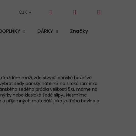
Hledat
Přihlášení
Nákupní
CZK
DOPLŇKY
DÁRKY
Značky
košík
na každé
m
muži
, zda si zvolí
pánské bezešvé
 vybrat šedý
pánský nátělník
na široká ramínka
ánsk
ého
šedého
prádla velikosti 5XL
máme na
nýrky nebo klasické šedé slipy.
. Nesmíme
ch a příjemných materiálů jako je třeba bavlna a