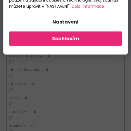
pouze na zásadní cookies a technologie. Svůj souhlas
můžete upravit v "NASTAVENÍ".
Další informace
Vlastnosti
Nastavení
krátký rukáv
0
Souhlasím
dlouhý rukáv
0
kratší nohavička
0
delší nohavička
0
bezešvé
0
froté
0
sportovní
0
klasické
0