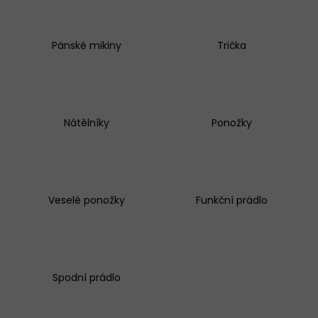
KALHOTKY
JULIMEX
SIMPLE
Pánské mikiny
Trička
BÉŽOVÉ
199
Kč
Nátělníky
Ponožky
Veselé ponožky
Funkční prádlo
Spodní prádlo
Ř