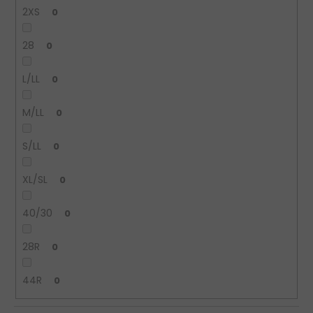
2XS
0
28
0
L/LL
0
M/LL
0
S/LL
0
XL/SL
0
40/30
0
28R
0
44R
0