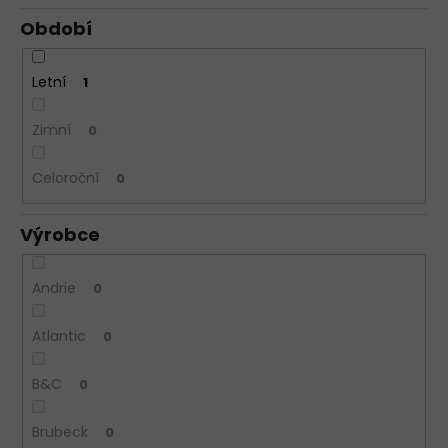
Období
Letní
1
Zimní
0
Celoroční
0
Výrobce
Andrie
0
Atlantic
0
B&C
0
Brubeck
0