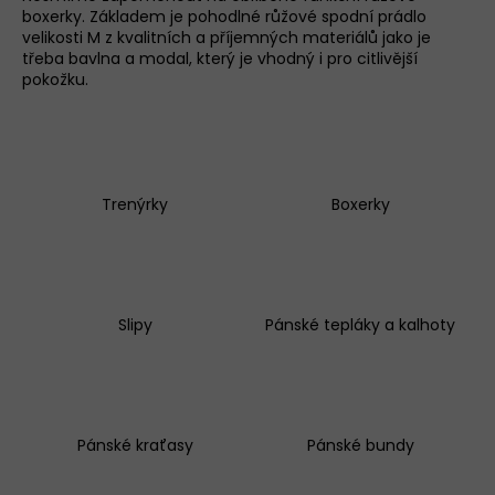
boxerky
. Základem je pohodlné růžové
spodní prádlo
a
velikosti M z kvalitních a příjemných materiálů jako je
j
třeba bavlna a modal, který je vhodný i pro citlivější
í
pokožku.
t
?
D
Trenýrky
Boxerky
o
p
o
r
u
Slipy
Pánské tepláky a kalhoty
č
u
j
e
m
Pánské kraťasy
Pánské bundy
e