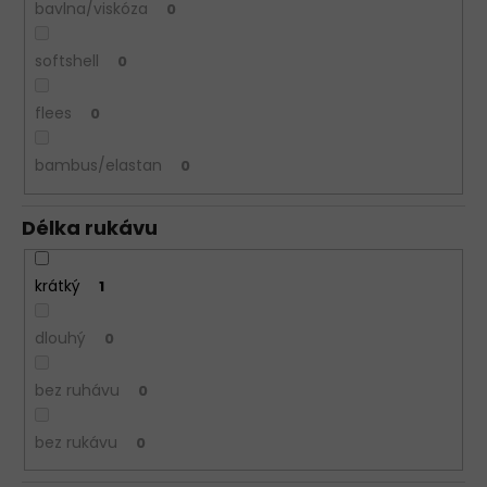
bavlna/viskóza
0
softshell
0
flees
0
bambus/elastan
0
Délka rukávu
krátký
1
dlouhý
0
bez ruhávu
0
bez rukávu
0