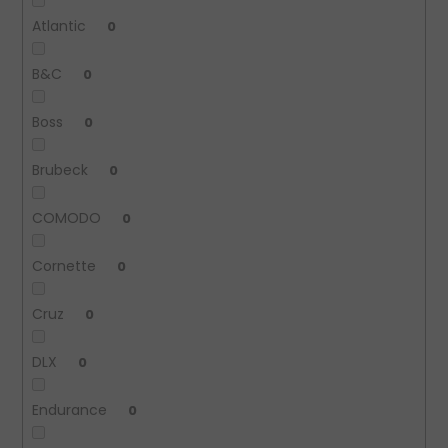
Atlantic
0
B&C
0
Boss
0
Brubeck
0
COMODO
0
Cornette
0
Cruz
0
DLX
0
Endurance
0