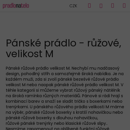
K
Přejít
Hledat
Náku
M
Přihlášen
CZK
na
o
obsah
Zpět
Zpět
košík
š
í
C
k
HLEDAT
o
Pánské prádlo - růžové,
p
velikost M
o
t
ř
Pánské růžové
prádlo velikost M. Nechybí mu nadčasový
design, pohodlný střih a samozřejmě široká nabídka. Je na
e
každé
m
muži
, zda si zvolí
pánské bezešvé růžové
prádlo
b
velikost M nebo naopak
pánské
růžové
prádlo velikost M. V
u
téhle kategorii si můžeme vybrat růžový
pánský nátělník
na široká ramínka různých materiálů.
Pánové
si rád
i
hrají s
j
kombinací barev a snaží se sladit
tričko s boxerkam
i
nebo
e
trenýrkam
i
.
U
pánsk
ého
růžového
prádla velikosti M
máme
na výběr,
pánské růžové boxerky s kratší nohavičkou nebo
t
pánské růžové boxerky s dlouhou nohavičkou
,
e
růžové
pánské trenýrky nebo klasické růžové slipy.
.
n
Nesmíme zapomenout na oblíbené
funkční růžové