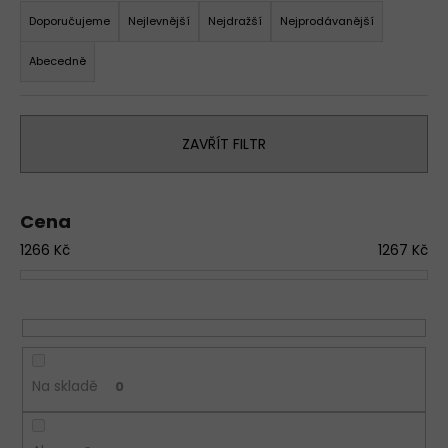
a
Doporučujeme
Nejlevnější
Nejdražší
Nejprodávanější
z
Abecedně
e
n
í
ZAVŘÍT FILTR
p
r
o
Cena
d
1266
Kč
1267
Kč
u
k
t
ů
Na skladě
0