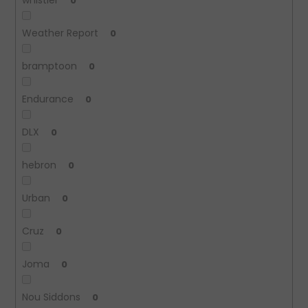
whistler
0
Weather Report
0
bramptoon
0
Endurance
0
DLX
0
hebron
0
Urban
0
Cruz
0
Joma
0
Nou Siddons
0