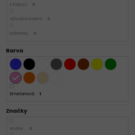
s kapucí
0
výhodná balení
0
balerinky
0
Barva
Smetanová
1
Značky
Andrie
0