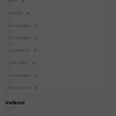
Akce
0
Novinka
0
3 ks v balení
0
2 ks v balení
0
ZLEVNĚNO %
0
VÍCE BAREV
0
6 ks v balení
0
5 ks v balení
0
Velikost