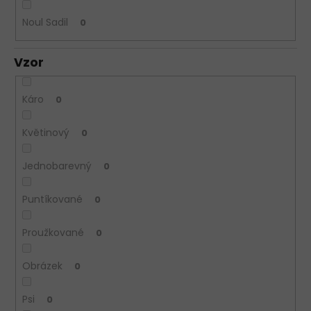
Noul Sadil
0
Vzor
Káro
0
Květinový
0
Jednobarevný
0
Puntíkované
0
Proužkované
0
Obrázek
0
Psi
0