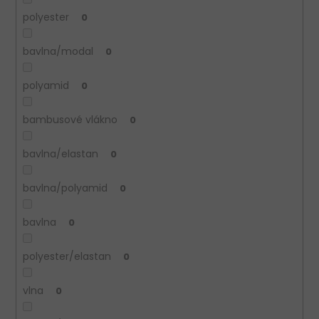
polyester
0
bavlna/modal
0
polyamid
0
bambusové vlákno
0
bavlna/elastan
0
bavlna/polyamid
0
bavlna
0
polyester/elastan
0
vlna
0