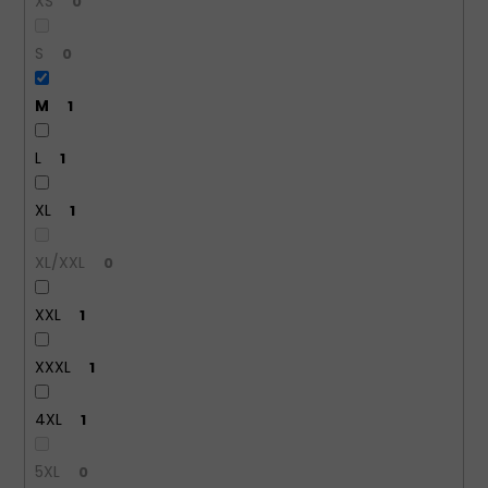
XS
0
S
0
M
1
L
1
XL
1
XL/XXL
0
XXL
1
XXXL
1
4XL
1
5XL
0