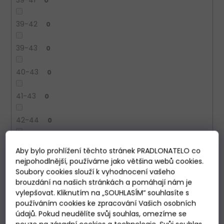
0
39-42
0
39-43
0
40-43
0
41-43
0
42-44
0
42-46
0
Aby bylo prohlížení těchto stránek PRADLONATELO co
nejpohodlnější, používáme jako většina webů cookies.
43-46
0
Soubory cookies slouží k vyhodnocení vašeho
brouzdání na našich stránkách a pomáhají nám je
44-46
0
vylepšovat. Kliknutím na „SOUHLASÍM“ souhlasíte s
používáním cookies ke zpracování Vašich osobních
údajů. Pokud neudělíte svůj souhlas, omezíme se
45-47
0