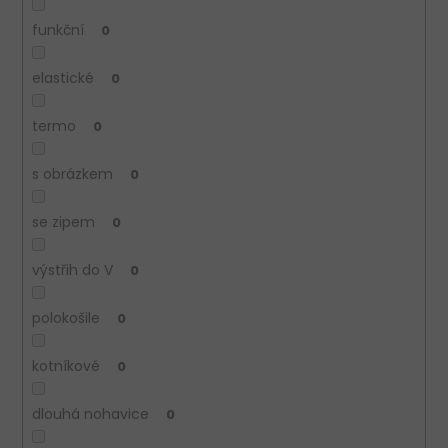
funkční
0
elastické
0
termo
0
s obrázkem
0
se zipem
0
výstřih do V
0
polokošile
0
kotníkové
0
dlouhá nohavice
0