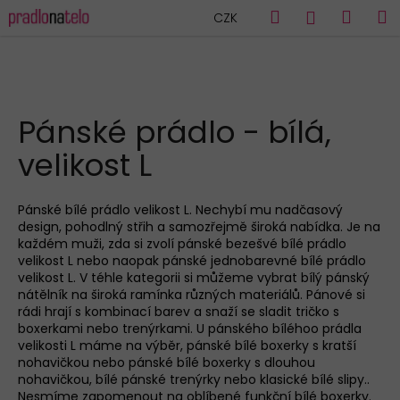
K
Přejít
Hledat
Náku
M
Přihlášen
CZK
na
o
obsah
Zpět
Zpět
košík
š
í
C
k
HLEDAT
o
Pánské prádlo - bílá,
p
velikost L
o
t
ř
Pánské bílé
prádlo velikost L. Nechybí mu nadčasový
design, pohodlný střih a samozřejmě široká nabídka. Je na
e
každé
m
muži
, zda si zvolí
pánské bezešvé bílé
prádlo
b
velikost L nebo naopak
pánské
jednobarevné bílé
prádlo
u
velikost L. V téhle kategorii si můžeme vybrat bílý
pánský
nátělník
na široká ramínka různých materiálů.
Pánové
si
j
rád
i
hrají s kombinací barev a snaží se sladit
tričko s
e
boxerkam
i
nebo trenýrkam
i
.
U
pánsk
ého
bíléhoo
prádla
velikosti L
máme na výběr,
pánské bílé boxerky s kratší
t
nohavičkou nebo pánské bílé boxerky s dlouhou
e
nohavičkou
, bílé
pánské trenýrky nebo klasické bílé slipy.
.
n
Nesmíme zapomenout na oblíbené
funkční bílé boxerky
.