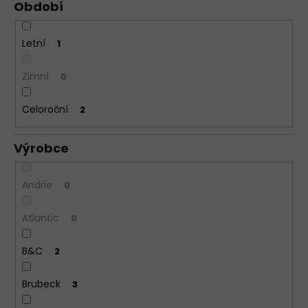
Období
Letní
1
Zimní
0
Celoroční
2
Výrobce
Andrie
0
Atlantic
0
B&C
2
Brubeck
3