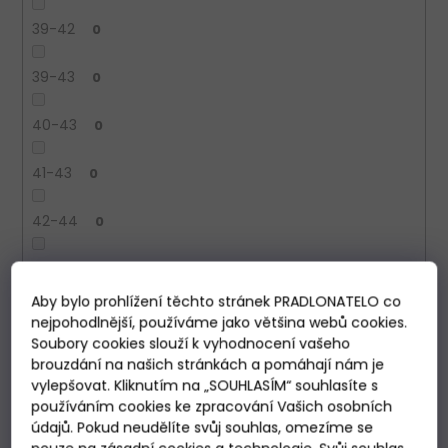
39-42
0
39-43
0
40-43
0
41-43
0
42-44
0
42-46
0
Aby bylo prohlížení těchto stránek PRADLONATELO co
43-46
0
nejpohodlnější, používáme jako většina webů cookies.
Soubory cookies slouží k vyhodnocení vašeho
brouzdání na našich stránkách a pomáhají nám je
44-46
0
vylepšovat. Kliknutím na „SOUHLASÍM“ souhlasíte s
používáním cookies ke zpracování Vašich osobních
45-47
0
údajů. Pokud neudělíte svůj souhlas, omezíme se