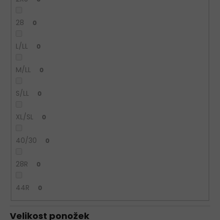
28
0
L/LL
0
M/LL
0
S/LL
0
XL/SL
0
40/30
0
28R
0
44R
0
Velikost ponožek