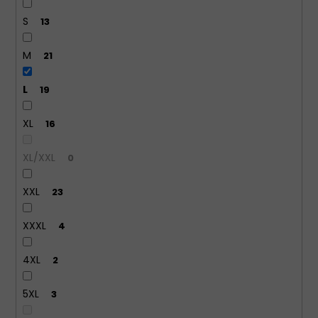
S
13
M
21
L
19
XL
16
XL/XXL
0
XXL
23
XXXL
4
4XL
2
5XL
3