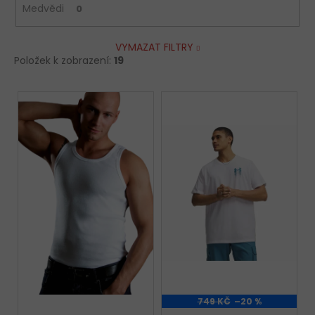
Medvědi
0
VYMAZAT FILTRY
Položek k zobrazení:
19
V
ý
p
i
s
p
r
o
d
u
k
t
749 KČ
–20 %