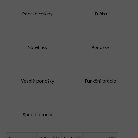
KALHOTKY
BAVLNĚNÉ
Pánské mikiny
Trička
3679
LOVELYGIRL
179
Kč
Nátělníky
Ponožky
Veselé ponožky
Funkční prádlo
Spodní prádlo
Ř