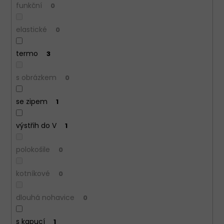
funkční
0
elastické
0
termo
3
s obrázkem
0
se zipem
1
výstřih do V
1
polokošile
0
kotníkové
0
dlouhá nohavice
0
s kapucí
1