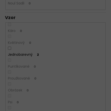
Noul Sadil
0
Vzor
Káro
0
Květinový
0
Jednobarevný
2
Puntíkované
0
Proužkované
0
Obrázek
0
Psi
0