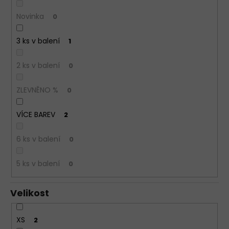
Novinka
0
3 ks v balení
1
2 ks v balení
0
ZLEVNĚNO %
0
VÍCE BAREV
2
6 ks v balení
0
5 ks v balení
0
Velikost
XS
2