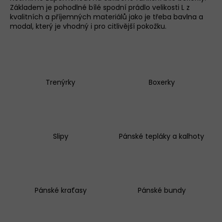
Základem je pohodlné bílé
spodní prádlo velikosti L z
a
kvalitních a příjemných materiálů jako je třeba bavlna a
j
modal, který je vhodný i pro citlivější pokožku.
í
t
?
Trenýrky
Boxerky
D
o
p
o
r
Slipy
Pánské tepláky a kalhoty
u
č
u
j
e
Pánské kraťasy
Pánské bundy
m
e