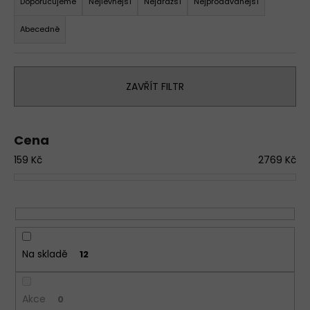
a
Doporučujeme
Nejlevnější
Nejdražší
Nejprodávanější
z
Abecedně
e
n
í
ZAVŘÍT FILTR
p
r
o
Cena
d
159
Kč
2769
Kč
u
k
t
ů
Na skladě
12
Akce
0