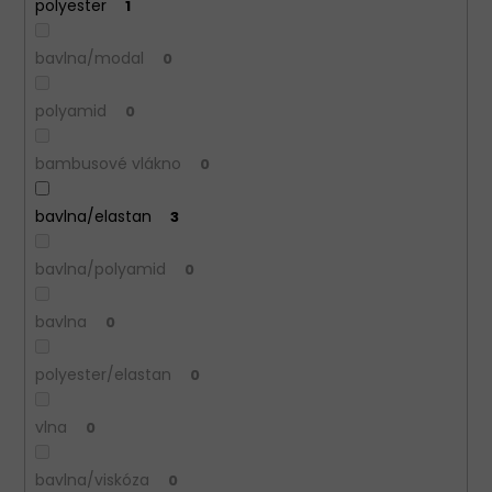
polyester
1
bavlna/modal
0
polyamid
0
bambusové vlákno
0
bavlna/elastan
3
bavlna/polyamid
0
bavlna
0
polyester/elastan
0
vlna
0
bavlna/viskóza
0