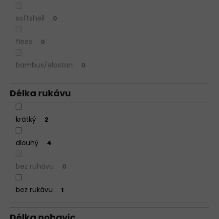
softshell
0
flees
0
bambus/elastan
0
Délka rukávu
krátký
2
dlouhý
4
bez ruhávu
0
bez rukávu
1
Délka nohavic