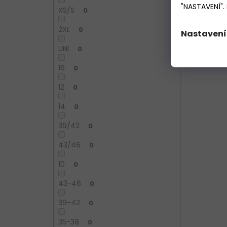
"NASTAVENÍ".
XS/S
0
2XL
0
Nastavení
M
UNI
0
16
0
12
0
14
0
39/42
0
43/46
0
10
0
43-46
0
39-42
0
35-38
0