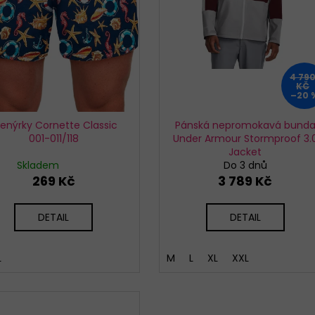
4 79
KČ
–20 
renýrky Cornette Classic
Pánská nepromokavá bund
001-011/118
Under Armour Stormproof 3.
Jacket
Skladem
Do 3 dnů
269 Kč
3 789 Kč
DETAIL
DETAIL
L
M
L
XL
XXL