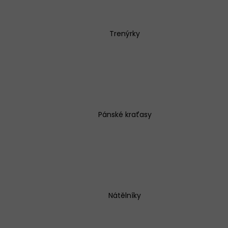
Trenýrky
BAVLNĚNÉ KALHOTKY LOVELYGIRL 1656
145 Kč
Pánské kraťasy
Nátělníky