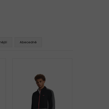
ější
Abecedně