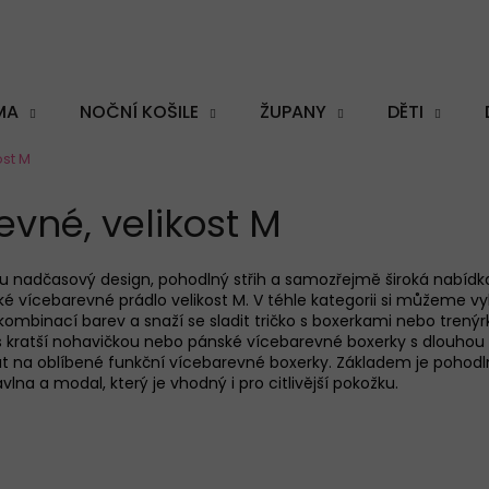
MA
NOČNÍ KOŠILE
ŽUPANY
DĚTI
ost M
Co potřebujete najít?
vné, velikost M
u nadčasový design, pohodlný střih a samozřejmě široká nabídk
ké
vícebarevné
prádlo velikost M. V téhle kategorii si můžeme v
HLEDAT
 kombinací barev a snaží se sladit
tričko s boxerkam
i
nebo trený
 kratší nohavičkou nebo pánské vícebarevné boxerky s dlouhou
t na oblíbené
funkční vícebarevné boxerky
. Základem je pohod
lna a modal, který je vhodný i pro citlivější pokožku.
Doporučujeme