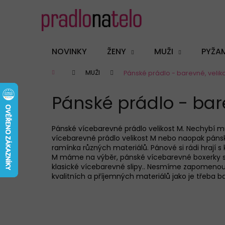
K
Přejít
na
o
obsah
Zpět
Zpět
š
do
do
í
NOVINKY
ŽENY
MUŽI
PYŽA
k
obchodu
obchodu
Domů
MUŽI
Pánské prádlo - barevné, velik
Pánské prádlo - bare
Pánské vícebarevné
prádlo velikost M. Nechybí m
vícebarevné
prádlo velikost M nebo naopak
páns
ramínka různých materiálů.
Pánové
si rád
i
hrají s
M
máme na výběr,
pánské vícebarevné boxerky s
klasické vícebarevné slipy.
. Nesmíme zapomenou
kvalitních a příjemných materiálů jako je třeba bav