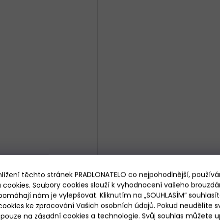
renýrky Cornette Classic
hlížení těchto stránek PRADLONATELO co nejpohodlnější, použív
001-011/113
 cookies. Soubory cookies slouží k vyhodnocení vašeho brouzdá
pomáhají nám je vylepšovat. Kliknutím na „SOUHLASÍM“ souhlasít
Skladem
ookies ke zpracování Vašich osobních údajů. Pokud neudělíte sv
269 Kč
ouze na zásadní cookies a technologie. Svůj souhlas můžete up