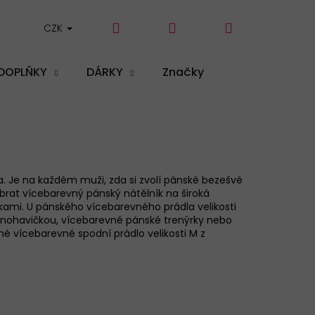
Hledat
Přihlášení
Nákupní
CZK
DOPLŇKY
DÁRKY
Značky
košík
a. Je na každé
m
muži
, zda si zvolí
pánské bezešvé
ybrat vícebarevný
pánský nátělník
na široká
rkam
i
.
U
pánsk
ého
vícebarevného
prádla velikosti
 nohavičkou
, vícebarevné
pánské trenýrky nebo
lné vícebarevné
spodní prádlo velikosti M z