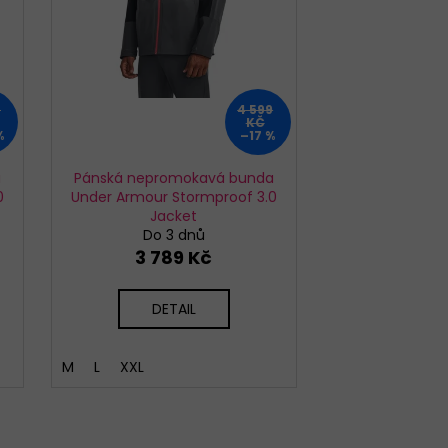
0
4 599
KČ
%
–17 %
a
Pánská nepromokavá bunda
0
Under Armour Stormproof 3.0
Jacket
Do 3 dnů
3 789 Kč
DETAIL
M
L
XXL