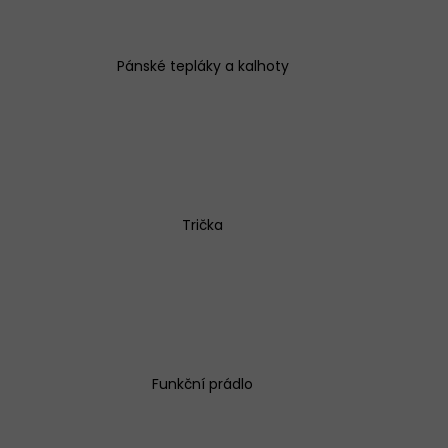
Pánské tepláky a kalhoty
EX SIMPLE BÉŽOVÉ
Trička
Funkční prádlo