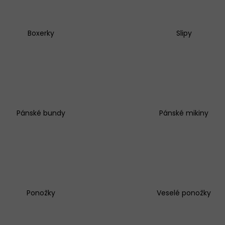
Boxerky
Slipy
KALHOTKY BAVLNĚNÉ 3679 LOVELYGIRL
KALHOTKY JULIM
179 Kč
199 Kč
Pánské bundy
Pánské mikiny
Ponožky
Veselé ponožky