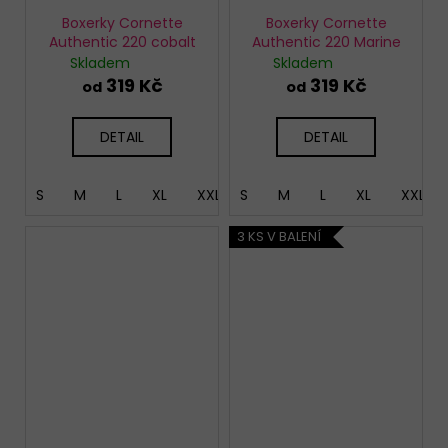
Boxerky Cornette
Boxerky Cornette
Authentic 220 cobalt
Authentic 220 Marine
Skladem
Skladem
319 Kč
319 Kč
od
od
DETAIL
DETAIL
S
M
L
XL
XXL
S
XXXL
M
5XL
L
XL
XXL
3 KS V BALENÍ