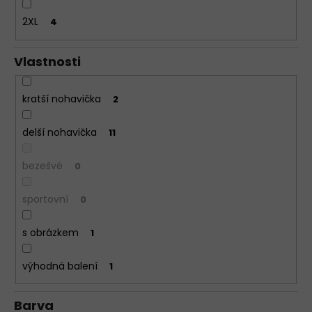
2XL
4
Vlastnosti
kratší nohavička
2
delší nohavička
11
bezešvé
0
sportovní
0
s obrázkem
1
výhodná balení
1
Barva