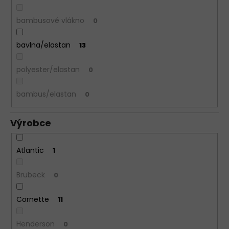
bambusové vlákno
0
bavlna/elastan
13
polyester/elastan
0
bambus/elastan
0
Výrobce
Atlantic
1
Brubeck
0
Cornette
11
Henderson
0