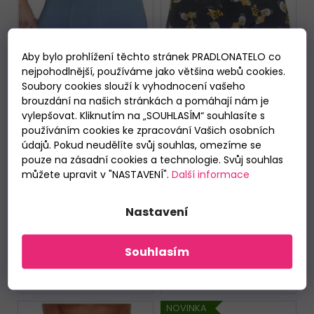
s
p
r
Aby bylo prohlížení těchto stránek PRADLONATELO co
o
nejpohodlnější, používáme jako většina webů cookies.
d
Soubory cookies slouží k vyhodnocení vašeho
u
brouzdání na našich stránkách a pomáhají nám je
k
vylepšovat. Kliknutím na „SOUHLASÍM“ souhlasíte s
používáním cookies ke zpracování Vašich osobních
t
údajů. Pokud neudělíte svůj souhlas, omezíme se
ů
Boxerky Cornette
Boxerky Cornette
pouze na zásadní cookies a technologie. Svůj souhlas
Authentic 220
Tattoo 280/254
můžete upravit v "NASTAVENÍ".
Další informace
sv.modré
Hornet
Skladem
Skladem
319 Kč
339 Kč
od
od
Nastavení
DETAIL
DETAIL
Souhlasím
S
M
XL
XXXL
5XL
M
L
XL
XXL
XXX
NOVINKA