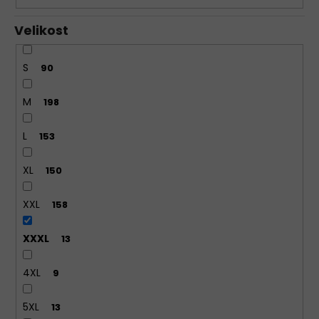
Velikost
S
90
M
198
L
153
XL
150
XXL
158
XXXL
13
4XL
9
5XL
13