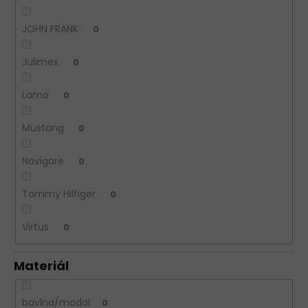
JOHN FRANK
0
Julimex
0
Lama
0
Mustang
0
Navigare
0
Tommy Hilfiger
0
Virtus
0
Materiál
bavlna/modal
0