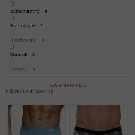
Jednobarevný
9
Puntíkované
1
Proužkované
0
Obrázek
2
Medvědi
0
VYMAZAT FILTRY
Položek k zobrazení:
13
V
ý
p
i