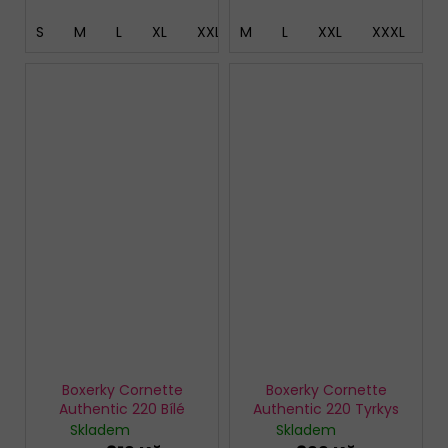
S
M
L
XL
XXL
M
XXXL
L
4XL
XXL
5XL
XXXL
4
Boxerky Cornette
Boxerky Cornette
Authentic 220 Bílé
Authentic 220 Tyrkys
Skladem
Skladem