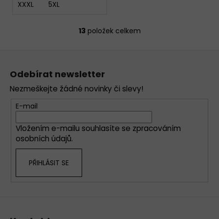
XXXL
5XL
13
položek celkem
O
v
Z
l
á
á
Odebírat newsletter
d
p
a
Nezmeškejte žádné novinky či slevy!
a
c
t
E-mail
í
í
p
Vložením e-mailu souhlasíte se
zpracováním
r
osobních údajů
.
v
k
PŘIHLÁSIT SE
y
v
ý
p
i
s