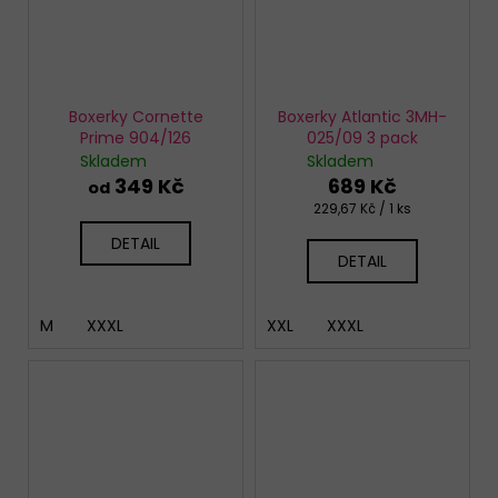
Boxerky Cornette
Boxerky Atlantic 3MH-
Prime 904/126
025/09 3 pack
Skladem
Skladem
349 Kč
689 Kč
od
Měrná
229,67 Kč / 1 ks
cena:
DETAIL
DETAIL
M
XXXL
XXL
XXXL