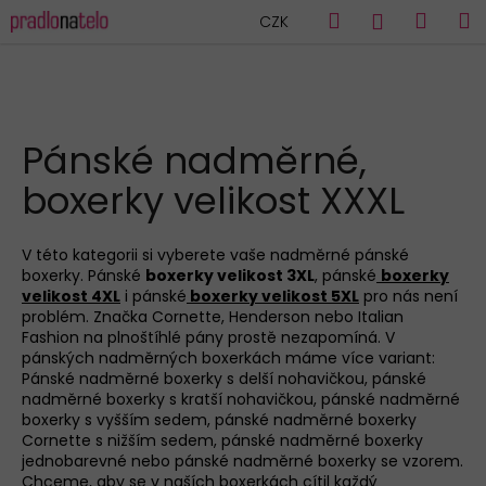
K
Přejít
Hledat
Náku
M
Přihlášen
CZK
na
o
obsah
Zpět
Zpět
košík
š
í
C
k
HLEDAT
o
Pánské nadměrné,
p
boxerky velikost XXXL
o
t
ř
V této kategorii si vyberete vaše nadměrné pánské
boxerky. Pánské
boxerky velikost 3XL
, pánské
boxerky
e
velikost 4XL
i pánské
boxerky velikost 5XL
pro nás není
b
problém. Značka Cornette, Henderson nebo Italian
u
Fashion na plnoštíhlé pány prostě nezapomíná. V
pánských nadměrných boxerkách máme více variant:
j
Pánské nadměrné boxerky s delší nohavičkou, pánské
e
nadměrné boxerky s kratší nohavičkou, pánské nadměrné
boxerky s vyšším sedem, pánské nadměrné boxerky
t
Cornette s nižším sedem, pánské nadměrné boxerky
e
jednobarevné nebo pánské nadměrné boxerky se vzorem.
n
Chceme, aby se v naších boxerkách cítil každý