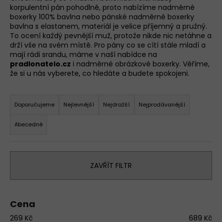
korpulentní pán pohodlně, proto nabízíme nadměrné
a
boxerky 100% bavlna nebo pánské nadměrné boxerky
j
bavlna s elastanem, materiál je velice příjemný a pružný.
í
To ocení každý pevnější muž, protože nikde nic netáhne a
drží vše na svém místě. Pro pány co se cítí stále mladí a
t
mají rádi srandu, máme v naší nabídce na
?
pradlonatelo.cz
i nadměrné obrázkové boxerky. Věříme,
že si u nás vyberete, co hledáte a budete spokojeni.
D
Ř
o
a
Doporučujeme
Nejlevnější
Nejdražší
Nejprodávanější
p
z
o
Abecedně
r
e
u
n
č
í
u
ZAVŘÍT FILTR
p
j
r
e
m
o
Cena
e
d
269
Kč
689
Kč