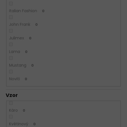
Italian Fashion
0
John Frank
0
Julimex
0
Lama
0
Mustang
0
Noviti
0
Vzor
Káro
0
Květinový
0