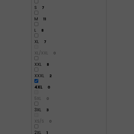
S
7
M
11
L
8
XL
7
XL/XXL
0
XXL
8
XXXL
2
4XL
0
5XL
0
3XL
3
XS/S
0
2XL
1