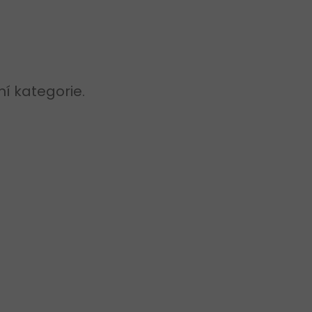
TTE CLASSIC 001/197
í kategorie.