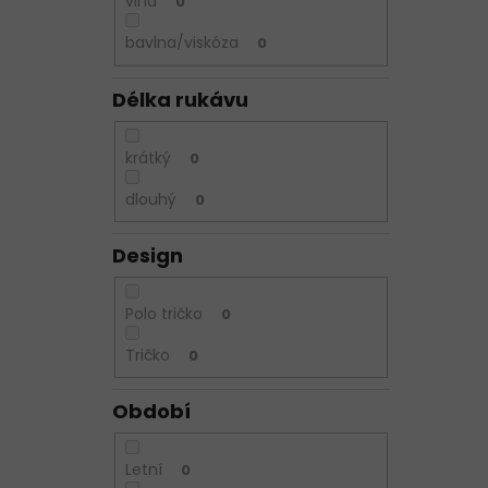
vlna
0
bavlna/viskóza
0
Délka rukávu
krátký
0
dlouhý
0
Design
Polo tričko
0
Tričko
0
Období
Letní
0