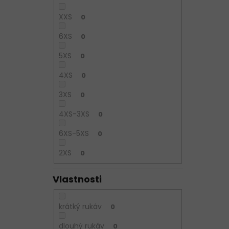
XXS
0
6XS
0
5XS
0
4XS
0
3XS
0
4XS-3XS
0
6XS-5XS
0
2XS
0
Vlastnosti
krátký rukáv
0
dlouhý rukáv
0