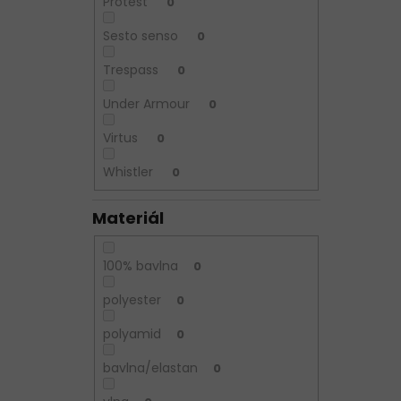
Protest
0
Sesto senso
0
Trespass
0
Under Armour
0
Virtus
0
Whistler
0
Materiál
100% bavlna
0
polyester
0
polyamid
0
bavlna/elastan
0