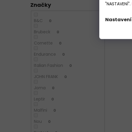
"NASTAVENÍ".
Značky
Nastavení
B&C
0
Brubeck
0
Cornette
0
Endurance
0
Italian Fashion
0
JOHN FRANK
0
Joma
0
Leptir
0
Malfini
0
Nou
0