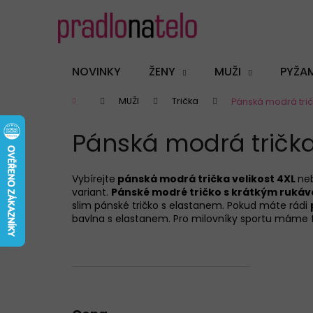
K
Přejít
na
o
obsah
Zpět
Zpět
š
do
do
í
NOVINKY
ŽENY
MUŽI
PYŽA
k
obchodu
obchodu
Domů
MUŽI
Trička
Pánská modrá tričk
Pánská modrá trička,
Vybírejte
pánská modrá trička velikost 4XL
ne
variant.
Pánské modré tričko s krátkým ruká
slim pánské tričko s elastanem. Pokud máte rádi
bavlna s elastanem. Pro milovníky sportu máme f
P
o
s
t