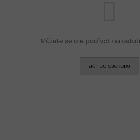
KALHOTKY BAVLNĚNÉ 3679 LOVELYGIRL
TRENÝRKY CORNE
179 Kč
319 Kč
Můžete se ale podívat na ostatn
ZPĚT DO OBCHODU