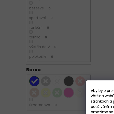
bezešvé
0
sportovní
0
funkční
0
termo
0
výstřih do V
0
polokošile
0
Barva
Aby bylo pro
většina webů
stránkách a 
Smetanová
0
používáním c
omezíme se p