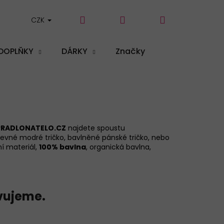
Hledat
Přihlášení
Nákupní
CZK
DOPLŇKY
DÁRKY
Značky
košík
PRADLONATELO.CZ
najdete spoustu
revné modré tričko, bavlněné pánské tričko, nebo
ní materiál,
100% bavlna
, organická bavlna,
vujeme.