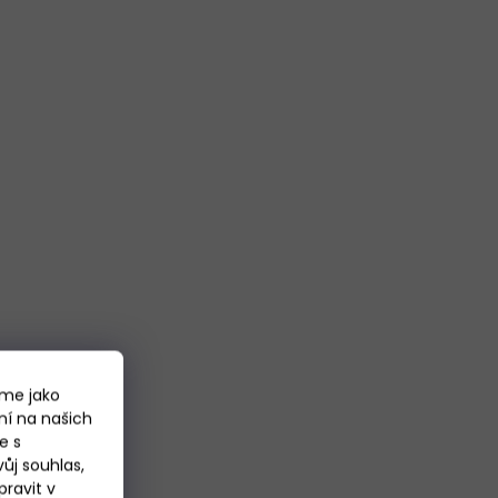
áme jako
ní na našich
e s
ůj souhlas,
ravit v