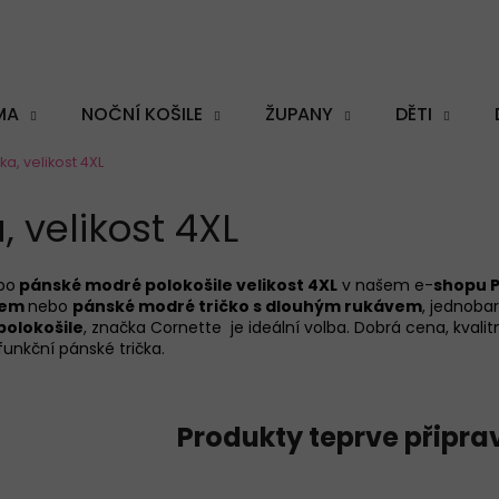
MA
NOČNÍ KOŠILE
ŽUPANY
DĚTI
a, velikost 4XL
Co potřebujete najít?
 velikost 4XL
bo
pánské modré polokošile velikost 4XL
v našem e-
shopu 
vem
nebo
pánské modré tričko s dlouhým rukávem
, jednoba
HLEDAT
polokošile
, značka Cornette je ideální volba. Dobrá cena, kvalit
unkční pánské trička.
Doporučujeme
Produkty teprve připra