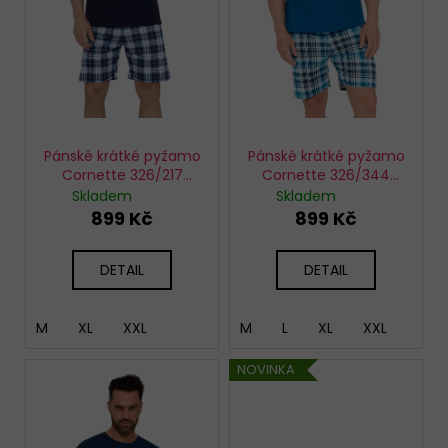
o
d
u
k
t
ů
Pánské krátké pyžamo
Pánské krátké pyžamo
Cornette 326/217
Cornette 326/344
Legend Rider
Compass
Skladem
Skladem
899 Kč
899 Kč
DETAIL
DETAIL
M
XL
XXL
M
L
XL
XXL
NOVINKA