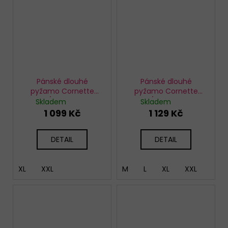
Pánské dlouhé
Pánské dlouhé
pyžamo Cornette
pyžamo Cornette
124/263 Aspen
124/271 Never 2
Skladem
Skladem
1 099 Kč
1 129 Kč
DETAIL
DETAIL
XL
XXL
M
L
XL
XXL