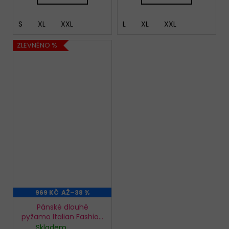
S
XL
XXL
L
XL
XXL
ZLEVNĚNO %
969 KČ
AŽ
–38 %
Pánské dlouhé
pyžamo Italian Fashion
Witalis
Skladem