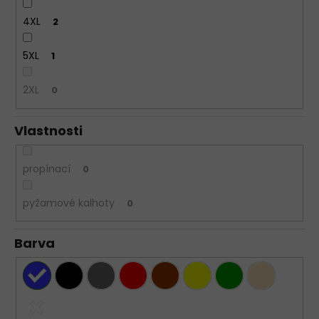
4XL
2
5XL
1
2XL
0
Vlastnosti
propínací
0
pyžamové kalhoty
0
Barva