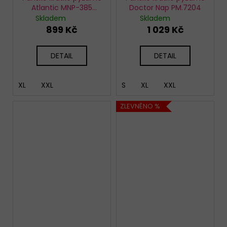
Atlantic MNP-385
Doctor Nap PM.7204
modré
Skladem
Skladem
899 Kč
1 029 Kč
DETAIL
DETAIL
XL
XXL
S
XL
XXL
ZLEVNĚNO %