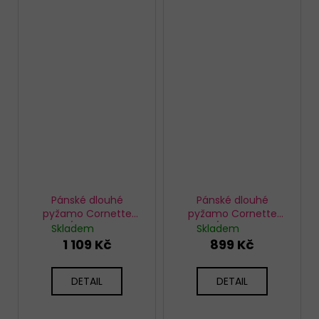
Pánské dlouhé
Pánské dlouhé
pyžamo Cornette
pyžamo Cornette
124/310 Ready
138/55 Modré
Skladem
Skladem
1 109 Kč
899 Kč
DETAIL
DETAIL