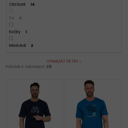
Obrázek
14
Psi
0
Kočky
1
Medvědi
2
VYMAZAT FILTRY
Položek k zobrazení:
29
V
ý
p
i
s
p
r