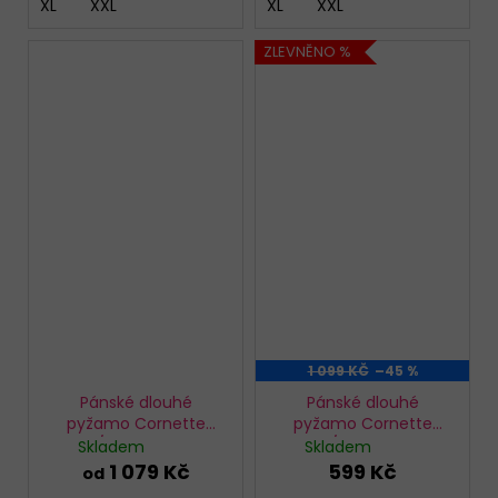
XL
XXL
XL
XXL
ZLEVNĚNO %
1 099 KČ
–45 %
Pánské dlouhé
Pánské dlouhé
pyžamo Cornette
pyžamo Cornette
124/308 Sequoia
115/292 Bears
Skladem
Skladem
1 079 Kč
599 Kč
od