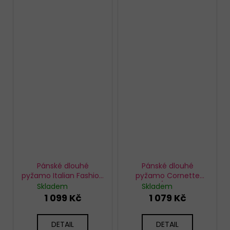
Pánské dlouhé
Pánské dlouhé
pyžamo Italian Fashion
pyžamo Cornette
Greg Modré
461/257 Ski
Skladem
Skladem
1 099 Kč
1 079 Kč
DETAIL
DETAIL