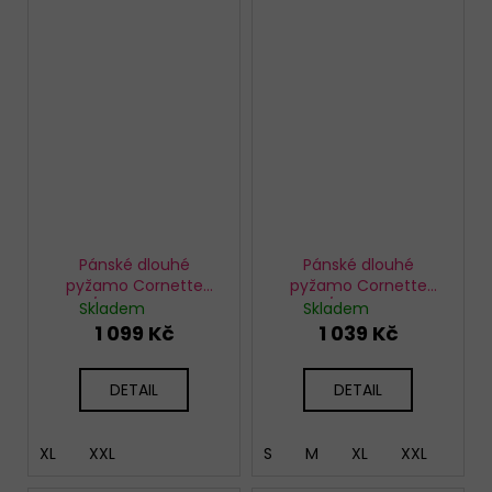
Pánské dlouhé
Pánské dlouhé
pyžamo Cornette
pyžamo Cornette
124/269 Unlimited
308/258 Winner
Skladem
Skladem
1 099 Kč
1 039 Kč
DETAIL
DETAIL
XL
XXL
S
M
XL
XXL