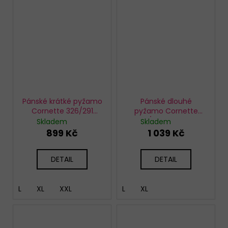
Pánské krátké pyžamo
Pánské dlouhé
Cornette 326/291
pyžamo Cornette
Teddy 4
122/304 Richard
Skladem
Skladem
899 Kč
1 039 Kč
DETAIL
DETAIL
L
XL
XXL
L
XL