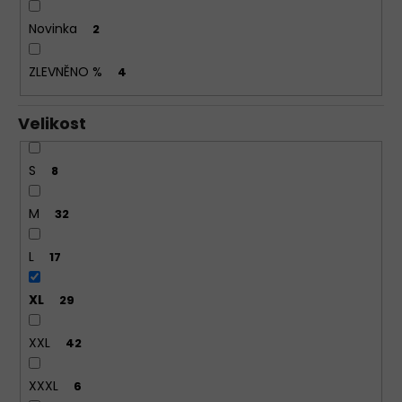
TRENÝRKY
Novinka
2
CORNETTE
CLASSIC
001/197
ZLEVNĚNO %
4
319
Kč
Velikost
S
8
M
32
L
17
XL
29
XXL
42
XXXL
6