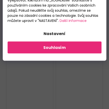
vylepšovat. Kliknutím na „SOUHLASÍM“ souhlasíte s
1 099 KČ
–36 %
používáním cookies ke zpracování Vašich osobních
Pánské krátké pyžamo
Pánské dlouhé
údajů. Pokud neudělíte svůj souhlas, omezíme se
Cornette 326/208
pyžamo Cornette
pouze na zásadní cookies a technologie. Svůj souhlas
Toucan
115/290 Teddy 2
Skladem
Skladem
můžete upravit v "NASTAVENÍ".
Další informace
869 Kč
699 Kč
Nastavení
DETAIL
DETAIL
Souhlasím
M
L
XL
XXL
M
XL
XXL