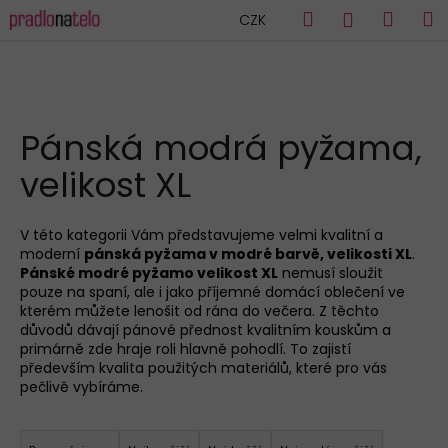
K
Přejít
Hledat
Náku
M
Přihlášen
CZK
na
o
obsah
Zpět
Zpět
košík
š
í
C
k
HLEDAT
o
Pánská modrá pyžama,
p
velikost XL
o
t
ř
V této kategorii Vám představujeme velmi kvalitní a
moderní
pánská pyžama v modré barvě, velikosti XL
.
e
Pánské modré pyžamo velikost XL
nemusí sloužit
b
pouze na spaní, ale i jako příjemné domácí oblečení ve
u
kterém můžete lenošit od rána do večera. Z těchto
důvodů dávají pánové přednost kvalitním kouskům a
j
primárně zde hraje roli hlavně pohodlí. To zajistí
e
především kvalita použitých materiálů, které pro vás
pečlivě vybíráme.
t
e
Ř
n