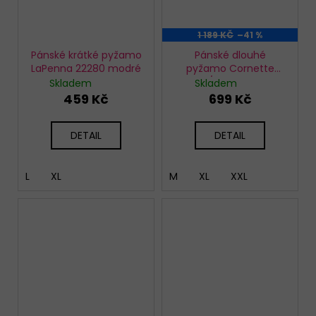
1 189 KČ
–41 %
Pánské krátké pyžamo
Pánské dlouhé
LaPenna 22280 modré
pyžamo Cornette
115/256 Home
Skladem
Skladem
459 Kč
699 Kč
DETAIL
DETAIL
L
XL
M
XL
XXL