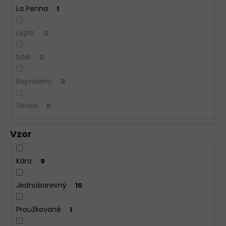
La Penna
1
Leptir
0
MNB
0
Represent
0
Sensis
0
Vzor
Káro
9
Jednobarevný
10
Proužkované
1