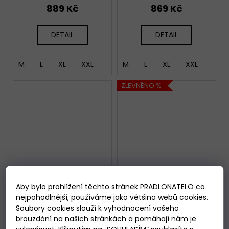
889 Kč
869 Kč
DETAIL
DETAIL
M
L
XL
XXL
M
L
XL
XXL
ZLEVNĚNO %
Aby bylo prohlížení těchto stránek PRADLONATELO co
nejpohodlnější, používáme jako většina webů cookies.
Soubory cookies slouží k vyhodnocení vašeho
brouzdání na našich stránkách a pomáhají nám je