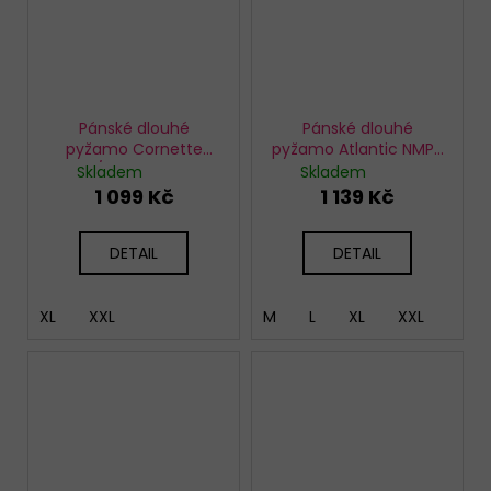
Pánské dlouhé
Pánské dlouhé
pyžamo Cornette
pyžamo Atlantic NMP-
124/306 Denali 2
393 modré
Skladem
Skladem
1 099 Kč
1 139 Kč
DETAIL
DETAIL
XL
XXL
M
L
XL
XXL