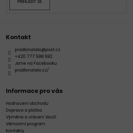
PŘIHLÁSIT SE
y
v
ý
p
i
s
Kontakt
u
pradlonatelo
@
post.cz
+420 777 598 592
Jsme na Facebooku
pradlonatelo.cz/
Informace pro vás
Hodnocení obchodu
Doprava a platba
Výměna a vrácení zboží
Věrnostní program
Kontakty