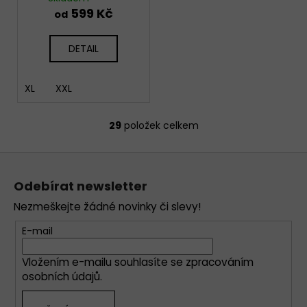
599 Kč
od
DETAIL
XL
XXL
29
položek celkem
O
v
Z
l
á
á
Odebírat newsletter
d
p
a
Nezmeškejte žádné novinky či slevy!
a
c
t
E-mail
í
í
p
Vložením e-mailu souhlasíte se
zpracováním
r
osobních údajů
.
v
k