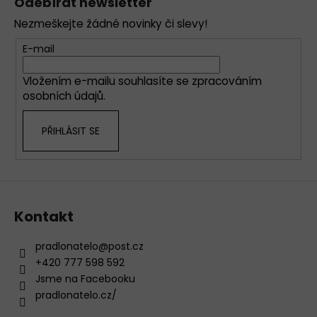
Odebírat newsletter
d
p
a
Nezmeškejte žádné novinky či slevy!
a
c
t
E-mail
í
í
p
Vložením e-mailu souhlasíte se
zpracováním
r
osobních údajů
.
v
k
PŘIHLÁSIT SE
y
v
ý
p
i
s
Kontakt
u
pradlonatelo
@
post.cz
+420 777 598 592
Jsme na Facebooku
pradlonatelo.cz/