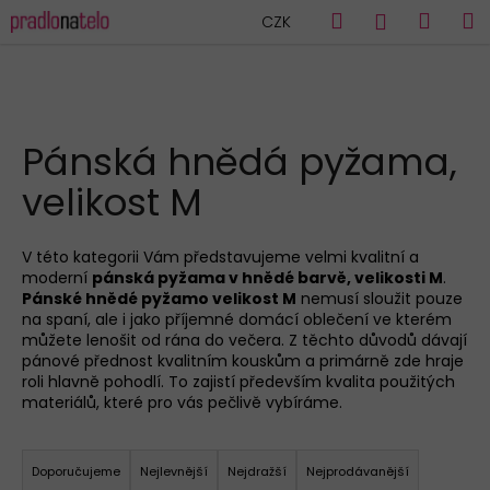
K
Přejít
Hledat
Náku
M
Přihlášen
CZK
na
o
obsah
Zpět
Zpět
košík
š
í
C
k
HLEDAT
o
Pánská hnědá pyžama,
p
velikost M
o
t
ř
V této kategorii Vám představujeme velmi kvalitní a
moderní
pánská pyžama v hnědé barvě, velikosti M
.
e
Pánské hnědé pyžamo velikost M
nemusí sloužit pouze
b
na spaní, ale i jako příjemné domácí oblečení ve kterém
u
můžete lenošit od rána do večera. Z těchto důvodů dávají
pánové přednost kvalitním kouskům a primárně zde hraje
j
roli hlavně pohodlí. To zajistí především kvalita použitých
e
materiálů, které pro vás pečlivě vybíráme.
t
Ř
e
a
Doporučujeme
Nejlevnější
Nejdražší
Nejprodávanější
n