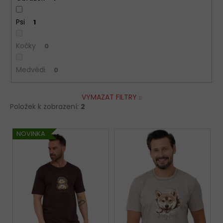
Psi
1
Kočky
0
Medvědi
0
VYMAZAT FILTRY
Položek k zobrazení:
2
V
NOVINKA
ý
p
i
s
p
r
o