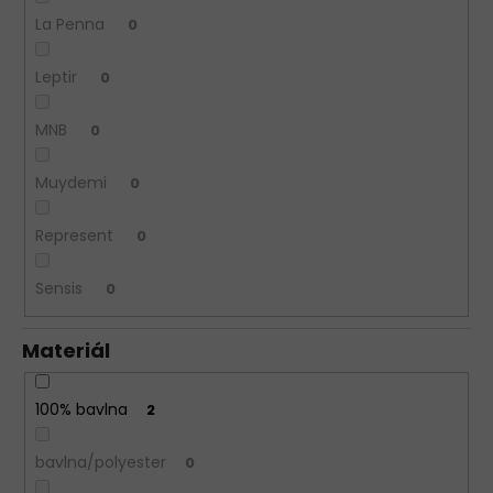
La Penna
0
Leptir
0
MNB
0
Muydemi
0
Represent
0
Sensis
0
Materiál
100% bavlna
2
bavlna/polyester
0