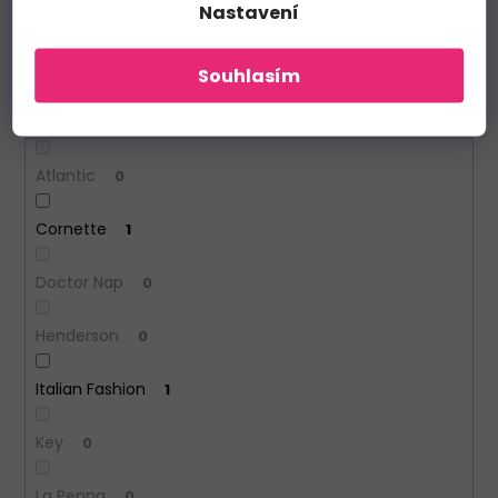
Nastavení
Zimní
0
Souhlasím
Výrobce
Atlantic
0
Cornette
1
Doctor Nap
0
Henderson
0
Italian Fashion
1
Key
0
La Penna
0