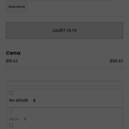
z
a
Abecedně
e
j
n
í
í
t
ZAVŘÍT FILTR
p
?
r
o
D
Cena
d
o
819
Kč
899
Kč
p
u
o
k
r
t
u
ů
č
u
j
Na skladě
2
e
m
e
Akce
0