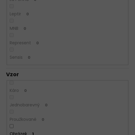
Leptir
0
MNB
0
Represent
0
Sensis
0
Vzor
Káro
0
Jednobarevný
0
Proužkované
0
Obrázek
1