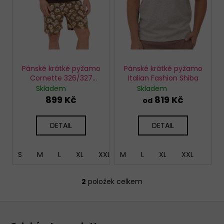
d
u
k
t
ů
Pánské krátké pyžamo
Pánské krátké pyžamo
Cornette 326/327
Italian Fashion Shiba
Forever
Skladem
Skladem
899 Kč
819 Kč
od
DETAIL
DETAIL
S
M
L
XL
XXL
M
L
XL
XXL
2
položek celkem
O
v
Z
l
á
á