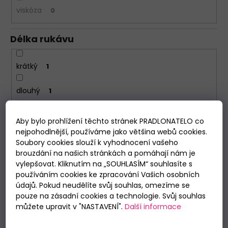
viskóza
0
Délka rukávu
krátký
1
dlouhý
1
Délka nohavic
Aby bylo prohlížení těchto stránek PRADLONATELO co
nejpohodlnější, používáme jako většina webů cookies.
Soubory cookies slouží k vyhodnocení vašeho
krátké
1
brouzdání na našich stránkách a pomáhají nám je
vylepšovat. Kliknutím na „SOUHLASÍM“ souhlasíte s
dlouhé
1
používáním cookies ke zpracování Vašich osobních
údajů. Pokud neudělíte svůj souhlas, omezíme se
pouze na zásadní cookies a technologie. Svůj souhlas
Období
můžete upravit v "NASTAVENÍ".
Další informace
Letní
2