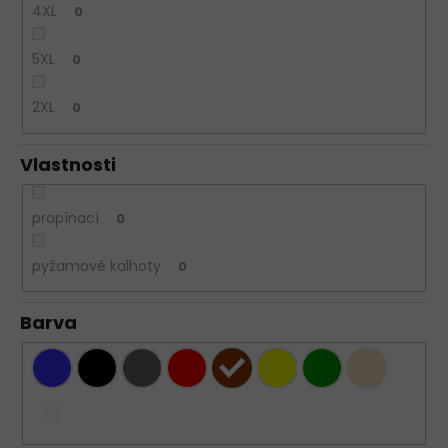
4XL
0
5XL
0
2XL
0
Vlastnosti
propínací
0
pyžamové kalhoty
0
Barva