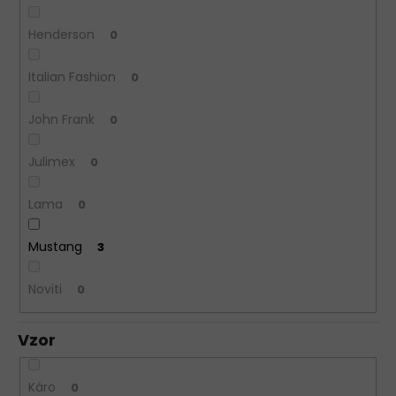
Henderson
0
Italian Fashion
0
John Frank
0
Julimex
0
Lama
0
Mustang
3
Noviti
0
Vzor
Káro
0