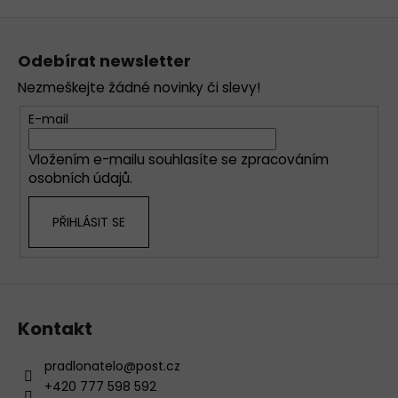
v
Z
l
á
á
Odebírat newsletter
d
p
a
Nezmeškejte žádné novinky či slevy!
a
c
t
E-mail
í
í
p
Vložením e-mailu souhlasíte se
zpracováním
r
osobních údajů
.
v
k
PŘIHLÁSIT SE
y
v
ý
p
i
s
Kontakt
u
pradlonatelo
@
post.cz
+420 777 598 592