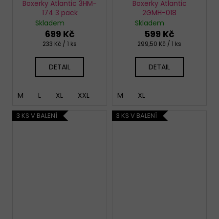
Boxerky Atlantic 3HM-
Boxerky Atlantic
174 3 pack
2GMH-018
Skladem
Skladem
699 Kč
599 Kč
Měrná
Měrná
233 Kč / 1 ks
299,50 Kč / 1 ks
cena:
cena:
DETAIL
DETAIL
M
L
XL
XXL
M
XL
3 KS V BALENÍ
3 KS V BALENÍ