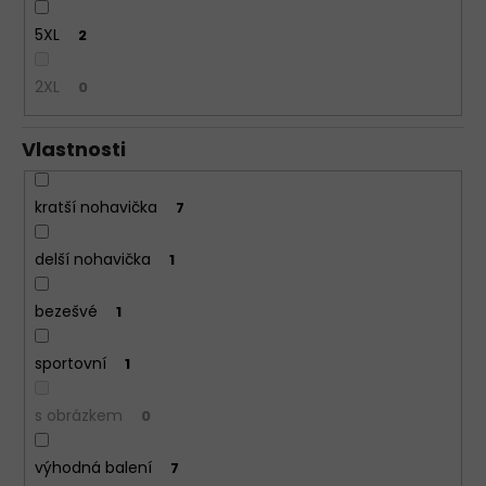
5XL
2
2XL
0
Vlastnosti
kratší nohavička
7
delší nohavička
1
bezešvé
1
sportovní
1
s obrázkem
0
výhodná balení
7