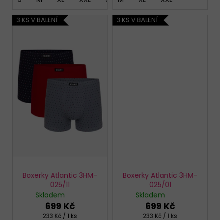
3 KS V BALENÍ
3 KS V BALENÍ
Boxerky Atlantic 3HM-
Boxerky Atlantic 3HM-
025/11
025/01
Skladem
Skladem
699 Kč
699 Kč
Měrná
Měrná
233 Kč / 1 ks
233 Kč / 1 ks