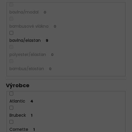
bavlna/modal
0
bambusové vlákno
0
bavlna/elastan
9
polyester/elastan
0
bambus/elastan
0
Výrobce
Atlantic
4
Brubeck
1
Cornette
1