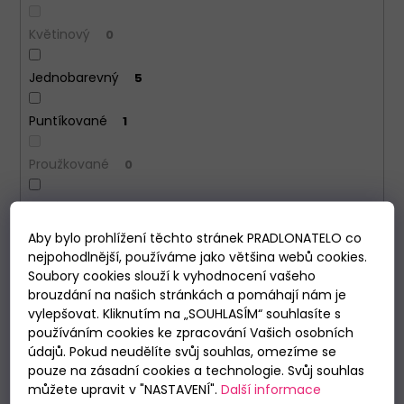
Květinový
0
Jednobarevný
5
Puntíkované
1
Proužkované
0
Obrázek
2
Aby bylo prohlížení těchto stránek PRADLONATELO co
Medvědi
0
nejpohodlnější, používáme jako většina webů cookies.
Soubory cookies slouží k vyhodnocení vašeho
brouzdání na našich stránkách a pomáhají nám je
VYMAZAT FILTRY
vylepšovat. Kliknutím na „SOUHLASÍM“ souhlasíte s
Položek k zobrazení:
9
používáním cookies ke zpracování Vašich osobních
údajů. Pokud neudělíte svůj souhlas, omezíme se
V
3 KS V BALENÍ
pouze na zásadní cookies a technologie. Svůj souhlas
ý
můžete upravit v "NASTAVENÍ".
Další informace