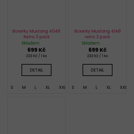
Boxerky Mustang 4046
Boxerky Mustang 4148
Retro 3 pack
retro 3 pack
Skladem
Skladem
699 Kč
699 Kč
Měrná
Měrná
233 Kč / 1 ks
233 Kč / 1 ks
cena:
cena:
DETAIL
DETAIL
S
M
L
XL
XXL
S
M
L
XL
XXL