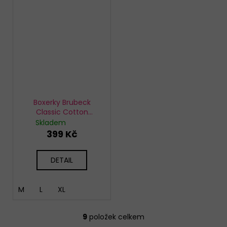
Boxerky Brubeck
Classic Cotton
červené
Skladem
399 Kč
DETAIL
M
L
XL
9
položek celkem
O