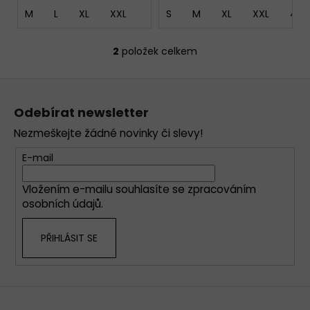
M
L
XL
XXL
S
M
XL
XXL
4XL
2
položek celkem
O
v
Z
l
á
á
Odebírat newsletter
d
p
a
Nezmeškejte žádné novinky či slevy!
a
c
t
E-mail
í
í
p
Vložením e-mailu souhlasíte se
zpracováním
r
osobních údajů
.
v
k
PŘIHLÁSIT SE
y
v
ý
p
i