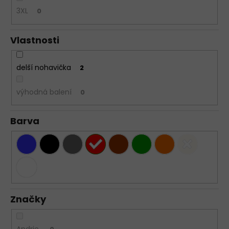
3XL
0
Vlastnosti
delší nohavička
2
výhodná balení
0
Barva
Značky
Andrie