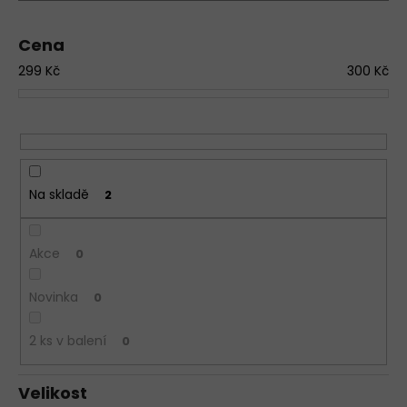
r
a
o
j
Cena
d
í
299
Kč
300
Kč
u
t
k
?
t
ů
D
o
Na skladě
p
2
o
r
Akce
u
0
č
u
Novinka
0
j
e
2 ks v balení
0
m
e
Velikost