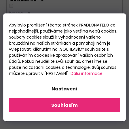
bavlna
0
Aby bylo prohlížení těchto stránek PRADLONATELO co
Výrobce
nejpohodlnější, používáme jako většina webů cookies.
Soubory cookies slouží k vyhodnocení vašeho
brouzdání na našich stránkách a pomáhají nám je
Andrie
0
vylepšovat. Kliknutím na „SOUHLASÍM“ souhlasíte s
používáním cookies ke zpracování Vašich osobních
Atlantic
0
údajů. Pokud neudělíte svůj souhlas, omezíme se
pouze na zásadní cookies a technologie. Svůj souhlas
Cornette
2
můžete upravit v "NASTAVENÍ".
Další informace
Italian Fashion
0
Nastavení
Lama
0
Souhlasím
Represent
0