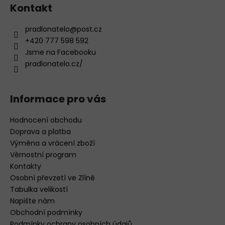
s
Kontakt
u
pradlonatelo
@
post.cz
+420 777 598 592
Jsme na Facebooku
pradlonatelo.cz/
Informace pro vás
Hodnocení obchodu
Doprava a platba
Výměna a vrácení zboží
Věrnostní program
Kontakty
Osobní převzetí ve Zlíně
Tabulka velikostí
Napište nám
Obchodní podmínky
Podmínky ochrany osobních údajů