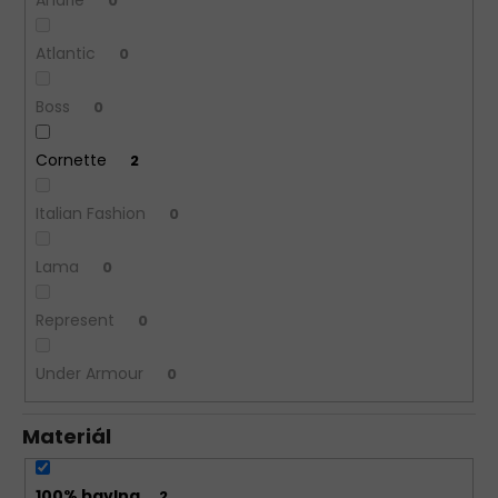
0
Atlantic
0
Boss
0
Cornette
2
Italian Fashion
0
Lama
0
Represent
0
Under Armour
0
Materiál
100% bavlna
2