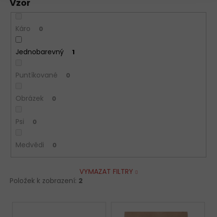
Vzor
Káro
0
Jednobarevný
1
Puntíkované
0
Obrázek
0
Psi
0
Medvědi
0
VYMAZAT FILTRY
Položek k zobrazení:
2
V