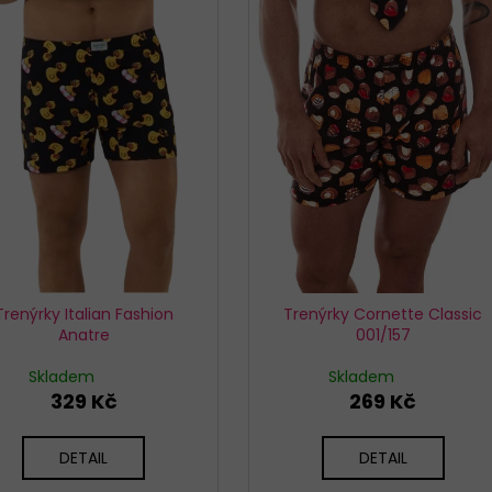
KALHOTKY BAVLNĚNÉ 3679 LOVELYGIRL
TRENÝRKY CORNE
179 Kč
319 Kč
Trenýrky Italian Fashion
Trenýrky Cornette Classic
Anatre
001/157
Skladem
Skladem
329 Kč
269 Kč
DETAIL
DETAIL