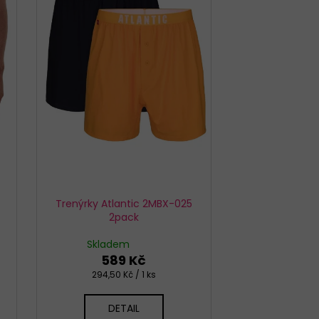
TTE CLASSIC 001/197
Trenýrky Atlantic 2MBX-025
2pack
Skladem
589 Kč
Měrná
294,50 Kč / 1 ks
cena:
DETAIL