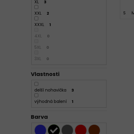
XL
3
S
XXL
2
XXXL
1
4XL
0
5XL
0
3XL
0
Vlastnosti
delší nohavička
3
výhodná balení
1
Barva