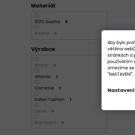
Materiál
100% bavlna
3
bavlna
0
Aby bylo pro
Výrobce
většina webů
stránkách a 
používáním c
Andrie
0
omezíme se p
"NASTAVENÍ".
Atlantic
1
Cornette
1
Nastavení
Italian Fashion
1
Lama
0
Represent
0