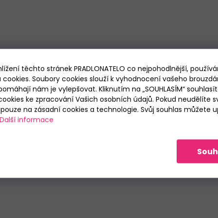
hlížení těchto stránek PRADLONATELO co nejpohodlnější, použív
 cookies. Soubory cookies slouží k vyhodnocení vašeho brouzdá
pomáhají nám je vylepšovat. Kliknutím na „SOUHLASÍM“ souhlasít
ookies ke zpracování Vašich osobních údajů. Pokud neudělíte sv
ouze na zásadní cookies a technologie. Svůj souhlas můžete up
Další informace
Souh