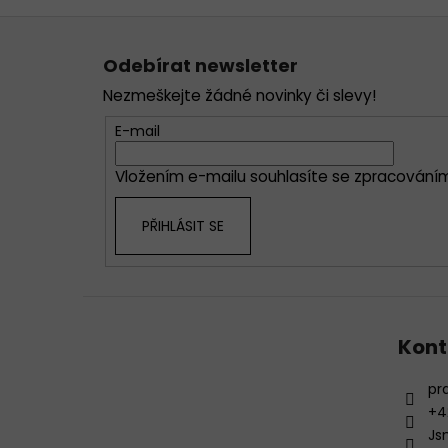
Z
á
Odebírat newsletter
p
Nezmeškejte žádné novinky či slevy!
a
t
E-mail
í
Vložením e-mailu souhlasíte se
zpracováním
PŘIHLÁSIT SE
Kont
pr
+4
Js