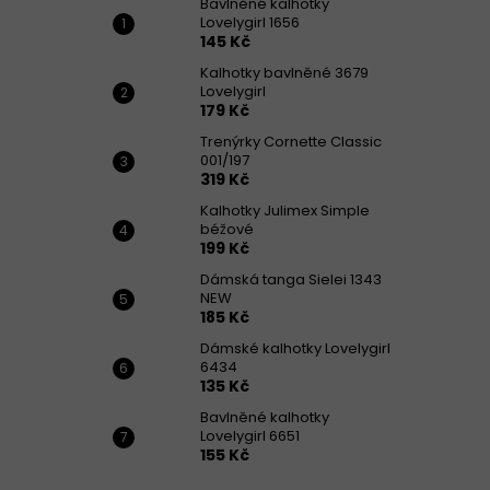
Bavlněné kalhotky
Lovelygirl 1656
145 Kč
Kalhotky bavlněné 3679
Lovelygirl
179 Kč
Trenýrky Cornette Classic
001/197
319 Kč
Kalhotky Julimex Simple
béžové
199 Kč
Dámská tanga Sielei 1343
NEW
185 Kč
Dámské kalhotky Lovelygirl
6434
135 Kč
Bavlněné kalhotky
Lovelygirl 6651
155 Kč