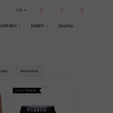
Hledat
Přihlášení
Nákupní
CZK
DOPLŇKY
DÁRKY
Značky
košík
ější
Abecedně
2 KS V BALENÍ