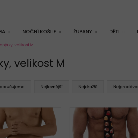
MA
NOČNÍ KOŠILE
ŽUPANY
DĚTI
enýrky, velikost M
Co potřebujete najít?
y, velikost M
poručujeme
Nejlevnější
Nejdražší
Nejprodávan
HLEDAT
Doporučujeme