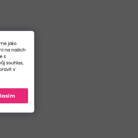
áme jako
ní na našich
e s
ůj souhlas,
ravit v
lasím