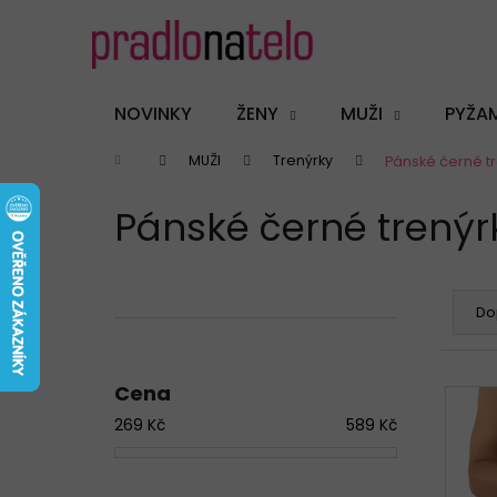
K
Přejít
na
o
obsah
Zpět
Zpět
š
do
do
í
NOVINKY
ŽENY
MUŽI
PYŽA
k
obchodu
obchodu
Domů
MUŽI
Trenýrky
Pánské černé tr
Pánské černé trenýrk
P
Ř
o
a
Do
s
z
t
e
Cena
r
n
V
a
í
269
Kč
589
Kč
ý
n
p
p
n
r
i