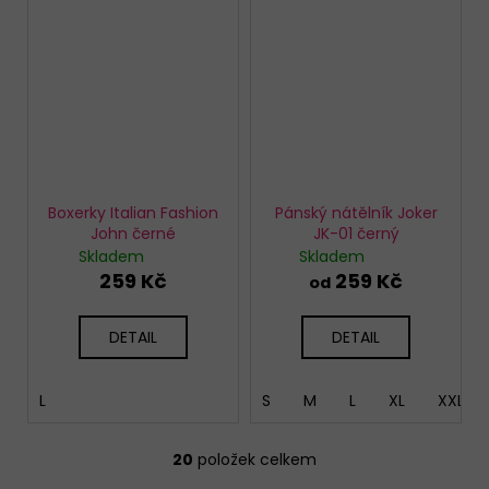
Boxerky Italian Fashion
Pánský nátělník Joker
John černé
JK-01 černý
Skladem
Skladem
259 Kč
259 Kč
od
DETAIL
DETAIL
L
S
M
L
XL
XXL
20
položek celkem
O