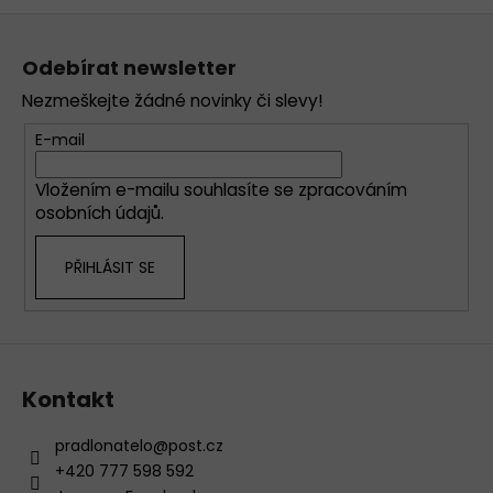
v
Z
l
á
á
Odebírat newsletter
d
p
a
Nezmeškejte žádné novinky či slevy!
a
c
t
E-mail
í
í
p
Vložením e-mailu souhlasíte se
zpracováním
r
osobních údajů
.
v
k
PŘIHLÁSIT SE
y
v
ý
p
i
s
Kontakt
u
pradlonatelo
@
post.cz
+420 777 598 592