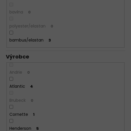
bavlna
0
polyester/elastan
0
bambus/elastan
3
Výrobce
Andrie
0
Atlantic
4
Brubeck
0
Cornette
1
Henderson
5