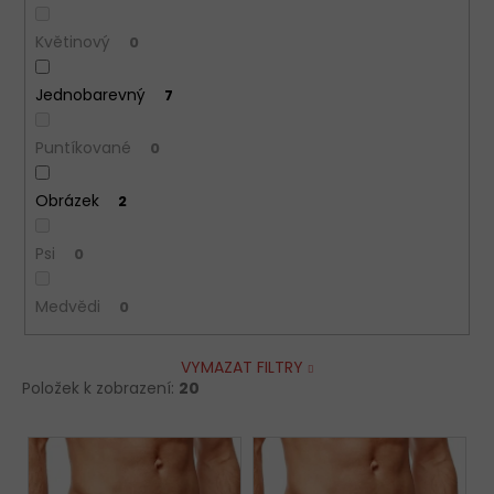
Květinový
0
Jednobarevný
7
Puntíkované
0
Obrázek
2
Psi
0
Medvědi
0
VYMAZAT FILTRY
Položek k zobrazení:
20
V
ý