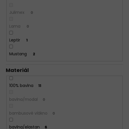
Julimex
0
Lama
0
Leptir
1
Mustang
2
Materiál
100% bavlna
11
bavlna/modal
0
bambusové vlákno
0
bavlna/elastan
6