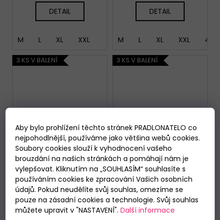
DETAIL
DETAIL
M
L
XL
XXL
M
L
XL
XXL
4XL
3 KS V BALENÍ
3 KS V BALENÍ
Aby bylo prohlížení těchto stránek PRADLONATELO co
nejpohodlnější, používáme jako většina webů cookies.
Soubory cookies slouží k vyhodnocení vašeho
brouzdání na našich stránkách a pomáhají nám je
vylepšovat. Kliknutím na „SOUHLASÍM“ souhlasíte s
používáním cookies ke zpracování Vašich osobních
údajů. Pokud neudělíte svůj souhlas, omezíme se
pouze na zásadní cookies a technologie. Svůj souhlas
můžete upravit v "NASTAVENÍ".
Další informace
Pánské slipy
Boxerky Mustang 4200