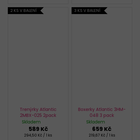
2 KS V BALENÍ
3 KS V BALENÍ
Trenýrky Atlantic
Boxerky Atlantic 3HM-
2MBX-025 2pack
048 3 pack
Skladem
Skladem
589 Kč
659 Kč
Měrná
Měrná
294,50 Kč / 1 ks
219,67 Kč / 1 ks
cena:
cena: