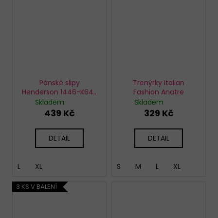
Pánské slipy
Trenýrky Italian
Henderson 1446-K642
Fashion Anatre
3 pack
Skladem
Skladem
439 Kč
329 Kč
DETAIL
DETAIL
L
XL
S
M
L
XL
3 KS V BALENÍ