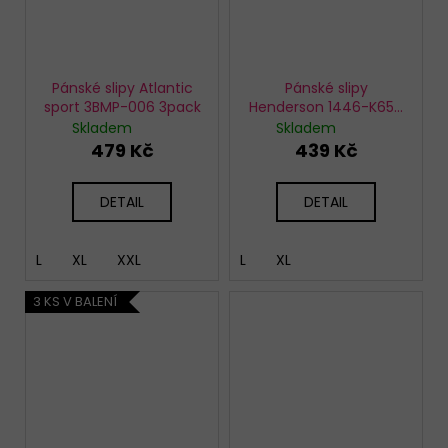
Pánské slipy Atlantic
Pánské slipy
sport 3BMP-006 3pack
Henderson 1446-K650
3 pack
Skladem
Skladem
479 Kč
439 Kč
DETAIL
DETAIL
L
XL
XXL
L
XL
3 KS V BALENÍ