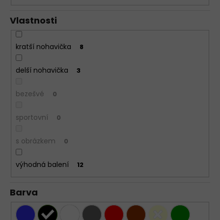
Vlastnosti
kratší nohavička
8
delší nohavička
3
bezešvé
0
sportovní
0
s obrázkem
0
výhodná balení
12
Barva