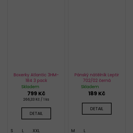
Boxerky Atlantic 3HM-
Pánský nátělník Leptir
184 3 pack
702/02 černá
Skladem
Skladem
799 Kč
189 Kč
Měrná
266,33 Kč / 1 ks
cena:
DETAIL
DETAIL
S
L
XXL
M
L