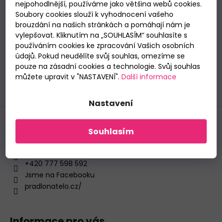
a
nejpohodlnější, používáme jako většina webů cookies.
t
DÁMSKÁ
Soubory cookies slouží k vyhodnocení vašeho
E-mail
TANGA
brouzdání na našich stránkách a pomáhají nám je
í
SIELEI
vylepšovat. Kliknutím na „SOUHLASÍM“ souhlasíte s
Vložením e-mailu souhlasíte se
zpracováním
1343
používáním cookies ke zpracování Vašich osobních
NEW
osobních údajů
.
údajů. Pokud neudělíte svůj souhlas, omezíme se
185
pouze na zásadní cookies a technologie. Svůj souhlas
Kč
PŘIHLÁSIT SE
můžete upravit v "NASTAVENÍ".
Další informace
Nastavení
Kontakt
Souhlasím
pradlonatelo
@
post.cz
+420 777 598 592
Jsme na Facebooku
pradlonatelo.cz/
Informace pro vás