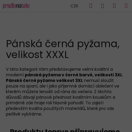
K
Přejít
Hledat
Náku
M
Přihlášen
CZK
na
o
obsah
Zpět
Zpět
košík
š
í
C
k
HLEDAT
o
Pánská černá pyžama,
p
velikost XXXL
o
t
ř
V této kategorii Vám představujeme velmi kvalitní a
moderní
pánská pyžama v černé barvě, velikosti 3XL
.
e
Pánské černé pyžamo velikost 3XL
nemusí sloužit
b
pouze na spaní, ale i jako příjemné domácí oblečení ve
u
kterém můžete lenošit od rána do večera. Z těchto
důvodů dávají pánové přednost kvalitním kouskům a
j
primárně zde hraje roli hlavně pohodlí. To zajistí
e
především kvalita použitých materiálů, které pro vás
pečlivě vybíráme.
t
e
n
Produkty teprve připravujeme.